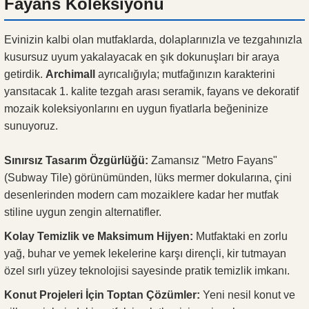
Fayans Koleksiyonu
Evinizin kalbi olan mutfaklarda, dolaplarınızla ve tezgahınızla
kusursuz uyum yakalayacak en şık dokunuşları bir araya
getirdik.
Archimall
ayrıcalığıyla; mutfağınızın karakterini
yansıtacak 1. kalite tezgah arası seramik, fayans ve dekoratif
mozaik koleksiyonlarını en uygun fiyatlarla beğeninize
sunuyoruz.
Sınırsız Tasarım Özgürlüğü:
Zamansız "Metro Fayans"
(Subway Tile) görünümünden, lüks mermer dokularına, çini
desenlerinden modern cam mozaiklere kadar her mutfak
stiline uygun zengin alternatifler.
Kolay Temizlik ve Maksimum Hijyen:
Mutfaktaki en zorlu
yağ, buhar ve yemek lekelerine karşı dirençli, kir tutmayan
özel sırlı yüzey teknolojisi sayesinde pratik temizlik imkanı.
Konut Projeleri İçin Toptan Çözümler:
Yeni nesil konut ve