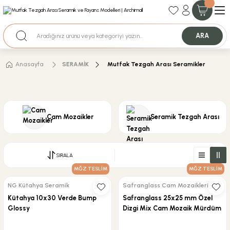
35+ Yıllık Tecrübe
Uzman Ekip Desteği
Nakit Ödemeli Özel Fiyatlar için Bizden Teklif Alabilirsiniz.
ARA
Anasayfa
SERAMİK
Mutfak Tezgah Arası Seramikler
Cam Mozaikler
Seramik Tezgah Arası
SIRALA
MĞZ TESLİM
MĞZ TESLİM
NG Kütahya Seramik
Safranglass Cam Mozaikleri
Kütahya 10x30 Verde Bump
Safranglass 25x25 mm Özel
Glossy
Dizgi Mix Cam Mozaik Mürdüm