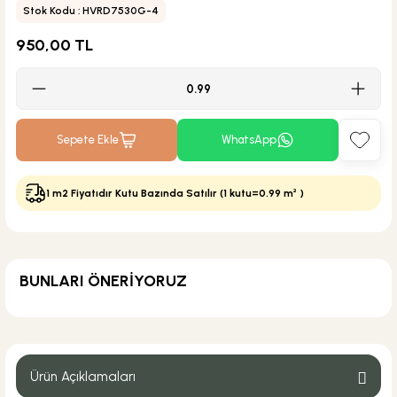
Stok Kodu : HVRD7530G-4
950,00 TL
Sepete Ekle
WhatsApp
1 m2 Fiyatıdır Kutu Bazında Satılır (1 kutu=0.99 m² )
BUNLARI ÖNERİYORUZ
MĞZ TESLİM
Weber Yapı Kimyasalları
Weber Kol Flex Porselen Gri Yapıştırıcı 25 kg
Ürün Açıklamaları