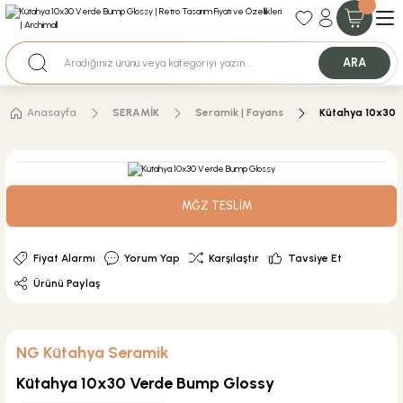
35+ Yıllık Tecrübe
Uzman Ekip Desteği
Nakit Ödemeli Özel Fiyatlar için Bizden Teklif Alabilirsiniz.
ARA
Anasayfa
SERAMİK
Seramik | Fayans
Kütahya 10x30 
MĞZ TESLİM
Fiyat Alarmı
Yorum Yap
Karşılaştır
Tavsiye Et
Ürünü Paylaş
NG Kütahya Seramik
Kütahya 10x30 Verde Bump Glossy