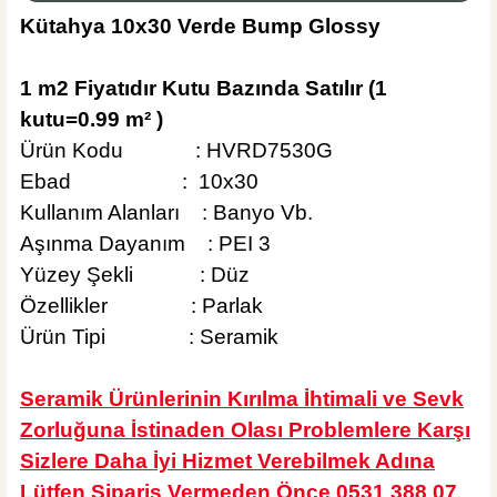
Kütahya 10x30 Verde Bump Glossy
445,00 TL
1 m2 Fiyatıdır Kutu Bazında Satılır (1
kutu=0.99 m² )
Sepete Ekle
Ürün Kodu :
HVRD7530G
MĞZ TESLİM
Ebad : 10x30
Weber Yapı Kimyasalları
Kullanım Alanları : Banyo Vb.
Weber Kol Flex Porselen Beyaz Yapıştırıcı 25 kg
Aşınma Dayanım : PEI 3
Yüzey Şekli : Düz
Özellikler : Parlak
Ürün Tipi : Seramik
495,00 TL
Seramik Ürünlerinin Kırılma İhtimali ve Sevk
Sepete Ekle
Zorluğuna İstinaden Olası Problemlere Karşı
Sizlere Daha İyi Hizmet Verebilmek Adına
Lütfen Sipariş Vermeden Önce 0531 388 07