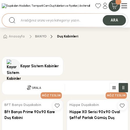
35+ Yıllık Tecrübe
Uzman Ekip Desteği
Nakit Ödemeli Özel Fiyatlar için Bizden Teklif Alabilirsiniz.
ARA
Anasayfa
BANYO
Duş Kabinleri
Kayar Sistem Kabinler
SIRALA
MĞZ TESLİM
MĞZ TESLİM
BFT Banyo Duşakabin
Hüppe Duşakabin
Bft Banyo Prime 90x90 Kare
Hüppe X0 Serisi 90x90 Oval
Duş Kabini
Şeffaf Parlak Gümüş Duş
Kabini