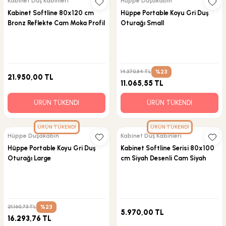
Kabinet Duş Kabinleri
Hüppe Duşakabin
Kabinet Softline 80x120 cm
Hüppe Portable Koyu Gri Duş
Bronz Reflekte Cam Moka Profil
Oturağı Small
Duş Kabini
%23
14.370,84 TL
21.950,00 TL
11.065,55 TL
ÜRÜN TÜKENDİ
ÜRÜN TÜKENDİ
ÜRÜN TÜKENDİ
ÜRÜN TÜKENDİ
Hüppe Duşakabin
Kabinet Duş Kabinleri
Hüppe Portable Koyu Gri Duş
Kabinet Softline Serisi 80x100
Oturağı Large
cm Siyah Desenli Cam Siyah
Profil Kabin
%23
21.160,73 TL
5.970,00 TL
16.293,76 TL