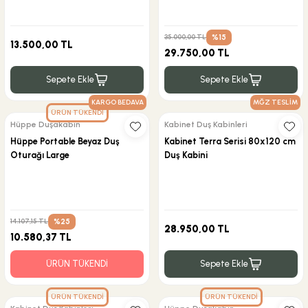
%15
35.000,00 TL
13.500,00 TL
29.750,00 TL
Sepete Ekle
Sepete Ekle
KARGO BEDAVA
MĞZ TESLİM
ÜRÜN TÜKENDİ
Hüppe Duşakabin
Kabinet Duş Kabinleri
Hüppe Portable Beyaz Duş
Kabinet Terra Serisi 80x120 cm
Oturağı Large
Duş Kabini
%25
14.107,15 TL
28.950,00 TL
10.580,37 TL
ÜRÜN TÜKENDİ
Sepete Ekle
ÜRÜN TÜKENDİ
ÜRÜN TÜKENDİ