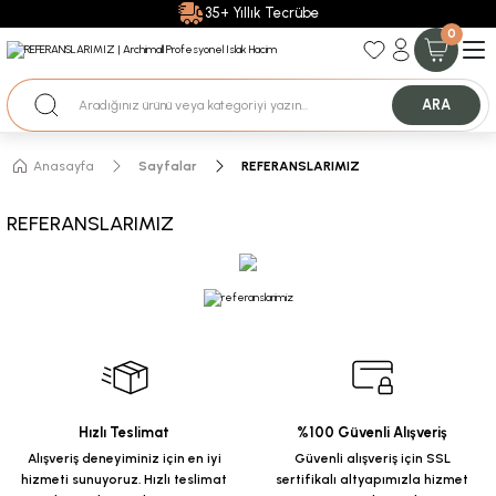
35+ Yıllık Tecrübe
0
Uzman Ekip Desteği
Nakit Ödemeli Özel Fiyatlar için Bizden Teklif Alabilirsiniz.
ARA
Anasayfa
Sayfalar
REFERANSLARIMIZ
REFERANSLARIMIZ
Hızlı Teslimat
%100 Güvenli Alışveriş
Alışveriş deneyiminiz için en iyi
Güvenli alışveriş için SSL
hizmeti sunuyoruz. Hızlı teslimat
sertifikalı altyapımızla hizmet