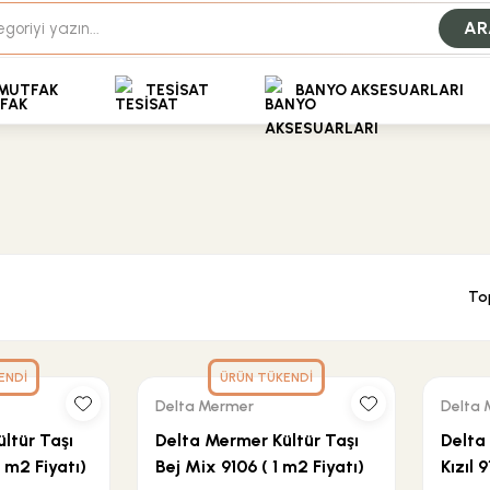
35+ Yıllık Tecrübe
AR
Uzman Ekip Desteği
kit Ödemeli Özel Fiyatlar için Bizden Teklif Alabilirs
MUTFAK
TESİSAT
BANYO AKSESUARLARI
To
ENDİ
ÜRÜN TÜKENDİ
Delta Mermer
Delta 
ltür Taşı
Delta Mermer Kültür Taşı
Delta
1 m2 Fiyatı)
Bej Mix 9106 ( 1 m2 Fiyatı)
Kızıl 