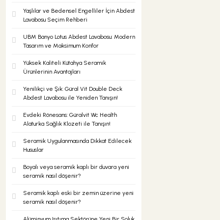
Yaşlılar ve Bedensel Engelliler İçin Abdest
Lavabosu Seçim Rehberi
UBM Banyo Lotus Abdest Lavabosu: Modern
Tasarım ve Maksimum Konfor
Yüksek Kaliteli Kütahya Seramik
Ürünlerinin Avantajları
Yenilikçi ve Şık: Güral Vit Double Deck
Abdest Lavabosu ile Yeniden Tanışın!
Evdeki Rönesans: Güralvit Wc Health
Alaturka Sağlık Klozeti ile Tanışın!
Seramik Uygulanmasında Dikkat Edilecek
Hususlar
Boyalı veya seramik kaplı bir duvara yeni
seramik nasıl döşenir?
Seramik kaplı eski bir zemin üzerine yeni
seramik nasıl döşenir?
Alüminyum Isıtıma Sektörüne Yeni Bir Soluk