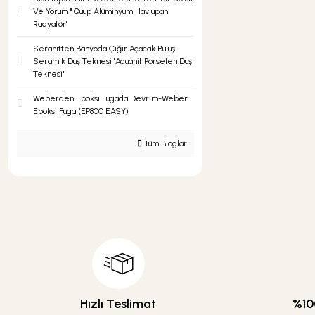
Ve Yorum '' Quup Alüminyum Havlupan
Radyatör''
Seranitten Banyoda Çığır Açacak Buluş
Seramik Duş Teknesi ''Aquanit Porselen Duş
Teknesi''
Weberden Epoksi Fugada Devrim-Weber
Epoksi Fuga (EP800 EASY)
Tüm Bloglar
Hızlı Teslimat
%100