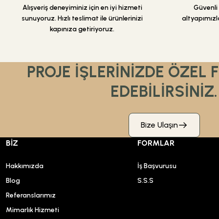
Alışveriş deneyiminiz için en iyi hizmeti
Güvenli a
sunuyoruz. Hızlı teslimat ile ürünlerinizi
altyapımızla
kapınıza getiriyoruz.
PROJE İŞLERİNİZDE ÖZEL 
EDEBİLİRSİNİZ.
Bize Ulaşın
BİZ
FORMLAR
Hakkımızda
İş Başvurusu
Blog
S.S.S
Referanslarımız
Mimarlık Hizmeti