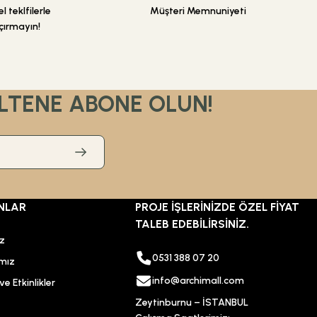
 teklfilerle
Müşteri Memnuniyeti
çırmayın!
LTENE ABONE OLUN!
NLAR
PROJE İŞLERİNİZDE ÖZEL FİYAT
TALEB EDEBİLİRSİNİZ.
ız
0531 388 07 20
mız
info@archimall.com
e Etkinlikler
Zeytinburnu – İSTANBUL