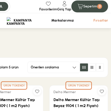
A
Sepetim
0
Favorilerim
Giriş Yap
iniz.
KAMPANYA
Markalarımız
Fırsatlar
plam 5 ürün
ÜRÜN TÜKENDİ
ÜRÜN TÜKENDİ
Mermer
Delta Mermer
 Mermer Kültür Taşı
Delta Mermer Kültür Taşı
9109 ( 1 m2 Fiyatı)
Beyaz 9104 ( 1 m2 Fiyatı)