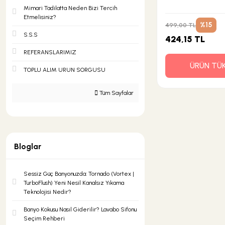
Mimari Tadilatta Neden Bizi Tercih
Etmelisiniz?
%15
499,00 TL
Şok Duşlar
Tezgah
S.S.S
424,15 TL
REFERANSLARIMIZ
Spa Sauna Sistemler
ÜRÜN TÜ
TOPLU ALIM URUN SORGUSU
Tüm Sayfalar
Akıllı Klozet
Duş Kabinleri
Bloglar
Duş Kanalları ve Sifonlar
Sessiz Güç Banyonuzda: Tornado (Vortex |
TurboFlush) Yeni Nesil Kanalsız Yıkama
Teknolojisi Nedir?
Banyo Kokusu Nasıl Giderilir? Lavabo Sifonu
Seçim Rehberi