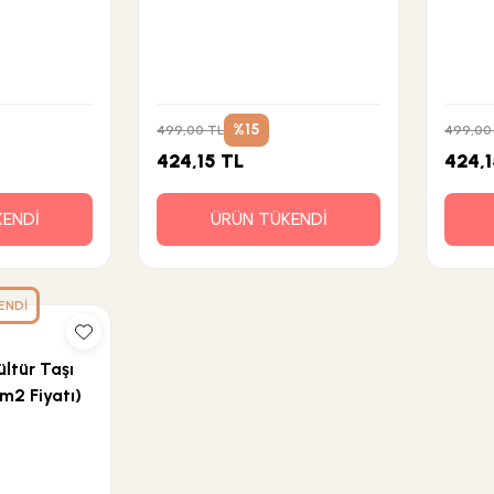
%15
499,00 TL
499,00
424,15 TL
424,1
KENDİ
ÜRÜN TÜKENDİ
ENDİ
ltür Taşı
 m2 Fiyatı)