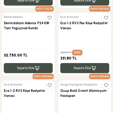
Sepete Ekle
Sepete Ekle
MĞZ TESLİM
KARGO BEDAVA
Demirdöküm
Eca Armatür
Demirdöküm Ademix P24 KW
Eca 1-2 RV3 Pex Köşe Radyatör
Tam Yoğuşmalı Kombi
Vanası
%50
663,60 TL
32.750,00 TL
331,80 TL
Sepete Ekle
Sepete Ekle
KARGO BEDAVA
KARGO BEDAVA
Eca Armatür
Quup Havlupan Radyatör
Eca 1-2 RV3 Köşe Radyatör
Quup Bold Granit Alüminyum
Vanası
Havlupan