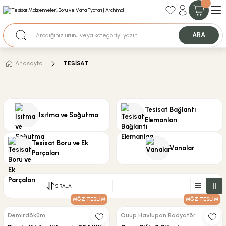
35+ Yıllık Tecrübe
Uzman Ekip Desteği
Nakit Ödemeli Özel Fiyatlar için Bizden Teklif Alabilirsiniz.
ARA
Anasayfa
TESİSAT
Tesisat Bağlantı
Isıtma ve Soğutma
Elemanları
Tesisat Boru ve Ek
Vanalar
Parçaları
SIRALA
MĞZ TESLİM
MĞZ TESLİM
Demirdöküm
Quup Havlupan Radyatör