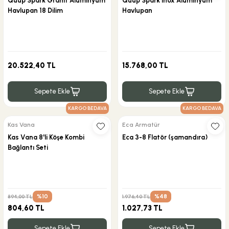
Quup Spark Granit Alüminyum
Quup Spark İnox Alüminyum
Havlupan 18 Dilim
Havlupan
20.522,40 TL
15.768,00 TL
Sepete Ekle
Sepete Ekle
KARGO BEDAVA
KARGO BEDAVA
Kas Vana
Eca Armatür
Kas Vana 8'li Köşe Kombi
Eca 3-8 Flatör (şamandıra)
Bağlantı Seti
%10
%48
894,00 TL
1.976,40 TL
804,60 TL
1.027,73 TL
Sepete Ekle
Sepete Ekle