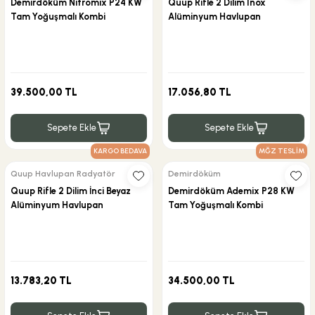
Demirdöküm Nitromix P24 KW
Quup Rifle 2 Dilim Inox
Tam Yoğuşmalı Kombi
Alüminyum Havlupan
39.500,00 TL
17.056,80 TL
Sepete Ekle
Sepete Ekle
KARGO BEDAVA
MĞZ TESLİM
Quup Havlupan Radyatör
Demirdöküm
Quup Rifle 2 Dilim İnci Beyaz
Demirdöküm Ademix P28 KW
Alüminyum Havlupan
Tam Yoğuşmalı Kombi
13.783,20 TL
34.500,00 TL