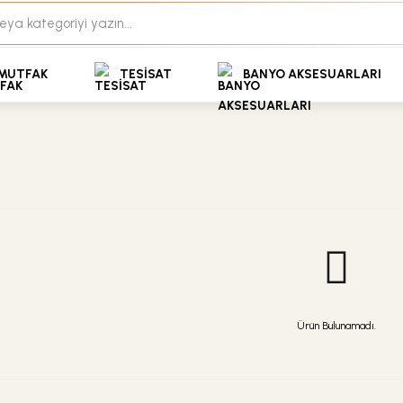
35+ Yıllık Tecrübe
Uzman Ekip Desteği
kit Ödemeli Özel Fiyatlar için Bizden Teklif Alabilirs
MUTFAK
TESİSAT
BANYO AKSESUARLARI
Ürün Bulunamadı.