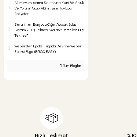
Alüminyum Isıtıma Sektörüne Yeni Bir Soluk
Ve Yorum '' Quup Alüminyum Havlupan
Radyatör''
Seranitten Banyoda Çığır Açacak Buluş
Seramik Duş Teknesi ''Aquanit Porselen Duş
Teknesi''
Weberden Epoksi Fugada Devrim-Weber
Epoksi Fuga (EP800 EASY)
Tüm Bloglar
Hızlı Teslimat
%100