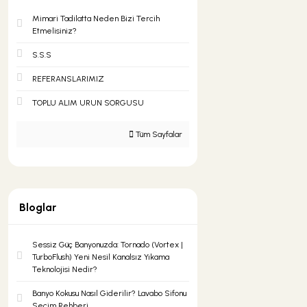
Mimari Tadilatta Neden Bizi Tercih
Yapı Kimyasalları
Vitrifiyeler
Mermer
Mikrodalga Fırınlar
Bedensel Engelli Serisi
Etmelisiniz?
S.S.S
Gömme Rezervuarlar
Mermer Traverten Mozaikler
Buzdolapları
Aynalar
REFERANSLARIMIZ
TOPLU ALIM URUN SORGUSU
Küvetler
Parlak CiIalı Mozaikler
Bulaşık Makineleri
Tablolar
Tüm Sayfalar
Jakuziler
Patlatma Doğaltaşlar
Çöp Öğütücüler
Islak Hacim Ekipmanları
Bloglar
Duş Tekneleri
Traverten
Kuzine
Sıvı Sabunluklar
Sessiz Güç Banyonuzda: Tornado (Vortex |
OUTLET
Çamaşır Makinesi
TurboFlush) Yeni Nesil Kanalsız Yıkama
Teknolojisi Nedir?
Banyo Kokusu Nasıl Giderilir? Lavabo Sifonu
Kompakt Sistemler
Paket Ürünler
Seçim Rehberi