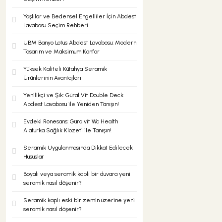
Yaşlılar ve Bedensel Engelliler İçin Abdest
Lavabosu Seçim Rehberi
Şok Duşlar
Tezgah
UBM Banyo Lotus Abdest Lavabosu: Modern
Tasarım ve Maksimum Konfor
Spa Sauna Sistemler
Yüksek Kaliteli Kütahya Seramik
Ürünlerinin Avantajları
Akıllı Klozet
Yenilikçi ve Şık: Güral Vit Double Deck
Abdest Lavabosu ile Yeniden Tanışın!
Evdeki Rönesans: Güralvit Wc Health
Duş Kabinleri
Alaturka Sağlık Klozeti ile Tanışın!
Seramik Uygulanmasında Dikkat Edilecek
Hususlar
Duş Kanalları ve Sifonlar
Boyalı veya seramik kaplı bir duvara yeni
seramik nasıl döşenir?
Seramik kaplı eski bir zemin üzerine yeni
seramik nasıl döşenir?