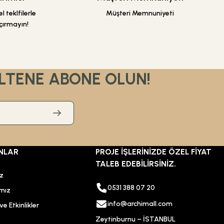
 teklfilerle
Müşteri Memnuniyeti
çırmayın!
LTENE ABONE OLUN!
NLAR
PROJE İŞLERİNİZDE ÖZEL FİYAT
TALEB EDEBİLİRSİNİZ.
ız
0531 388 07 20
mız
info@archimall.com
e Etkinlikler
Zeytinburnu – İSTANBUL