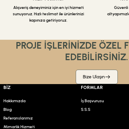
Alışveriş deneyiminiz için en iyi hizmeti
Güvenli a
sunuyoruz. Hızlı teslimat ile ürünlerinizi
altyapımızla
kapınıza getiriyoruz.
PROJE İŞLERİNİZDE ÖZEL 
EDEBİLİRSİNİZ.
Bize Ulaşın
BİZ
FORMLAR
Hakkımızda
İş Başvurusu
Blog
S.S.S
Referanslarımız
Mimarlık Hizmeti