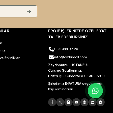
NLAR
PROJE İŞLERİNİZDE ÖZEL FİYAT
TALEB EDEBİLİRSİNİZ.
ız
0531 388 07 20
mız
info@archimall.com
e Etkinlikler
Zeytinburnu – İSTANBUL
Çalışma Saatlerimiz:
Hafta İçi - Cumartesi: 08:30 - 19:00
Şirketimiz E-FATURA uygulaması
kapsamındadır.