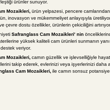
irleştiği ürünler sunuyor.
m Mozaikleri,
ürün yelpazesi, pencere camlarından 
ün, inovasyon ve mükemmeliyet anlayışıyla üretiliyor
ve çevre dostu özellikler, ürünlerin çekiciliğini artırıyor
iyeti
Safranglass Cam Mozaikleri' nin
önceliklerind
erilerine yüksek kaliteli cam ürünleri sunmanın yanı 
 destek veriyor.
m Mozaikleri,
camın güzellik ve işlevselliğiyle hayat
lerini takip ederek, evlerinizi veya işyerlerinizi daha
nglass Cam Mozaikleri,
ile camın sonsuz potansiyel