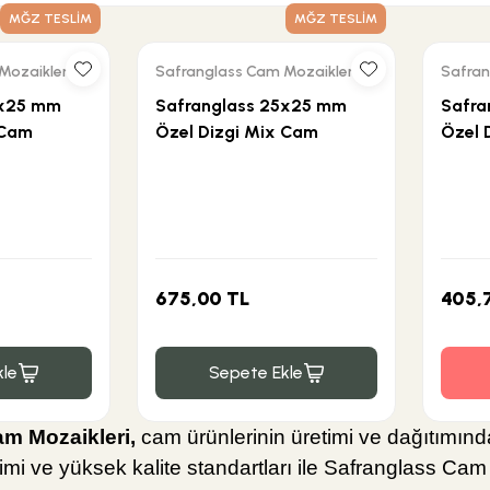
MĞZ TESLİM
MĞZ TESLİM
Mozaikleri
Safranglass Cam Mozaikleri
Safran
5x25 mm
Safranglass 25x25 mm
Safra
 Cam
Özel Dizgi Mix Cam
Özel 
Mozaik Mürdüm
Mozai
675,00 TL
405,
le
Sepete Ekle
m Mozaikleri,
cam ürünlerinin üretimi ve dağıtımında
i ve yüksek kalite standartları ile Safranglass Cam M