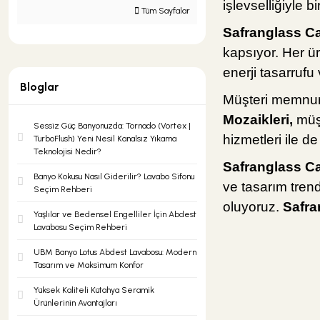
işlevselliğiyle b
Tüm Sayfalar
Safranglass Ca
Şok Duşlar
Tezgah
kapsıyor. Her ür
enerji tasarrufu 
Bloglar
Spa Sauna Sistemler
Müşteri memnun
Mozaikleri,
müşt
Sessiz Güç Banyonuzda: Tornado (Vortex |
Akıllı Klozet
hizmetleri ile de
TurboFlush) Yeni Nesil Kanalsız Yıkama
Teknolojisi Nedir?
Safranglass Ca
Banyo Kokusu Nasıl Giderilir? Lavabo Sifonu
Duş Kabinleri
ve tasarım trend
Seçim Rehberi
oluyoruz.
Safra
Yaşlılar ve Bedensel Engelliler İçin Abdest
Lavabosu Seçim Rehberi
Duş Kanalları ve Sifonlar
UBM Banyo Lotus Abdest Lavabosu: Modern
Tasarım ve Maksimum Konfor
Yüksek Kaliteli Kütahya Seramik
Ürünlerinin Avantajları