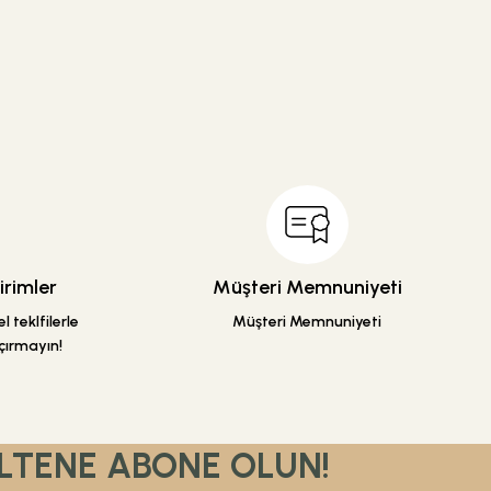
rimler
Müşteri Memnuniyeti
 teklfilerle
Müşteri Memnuniyeti
çırmayın!
LTENE ABONE OLUN!