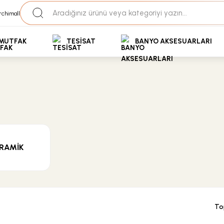
35+ Yıllık Tecrübe
Uzman Ekip Desteği
kit Ödemeli Özel Fiyatlar için Bizden Teklif Alabilirs
MUTFAK
TESİSAT
BANYO AKSESUARLARI
RAMİK
To