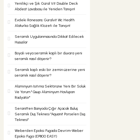
Yenilikçi ve Şık: Güral Vit Double Deck
Abdest Lavabosu ile Yeniden Tanışın!
Evdeki Rönesans: Güralvit Wc Health
Alaturka Sağlık Klozeti ile Tanışın!
Seramik Uygulanmasında Dikkat Edilecek
Hususlar
Boyalı veya seramik kaplı bir duvara yeni
seramik nasıl döşenir?
Seramik kaplı eski bir zemin üzerine yeni
seramik nasıl döşenir?
Alüminyum Isıtıma Sektörüne Yeni Bir Soluk
Ve Yorum '' Quup Alüminyum Havlupan
Radyatör''
Seranitten Banyoda Çığır Açacak Buluş
Seramik Duş Teknesi ''Aquanit Porselen Duş
Teknesi''
Weberden Epoksi Fugada Devrim-Weber
Epoksi Fuga (EP800 EASY)