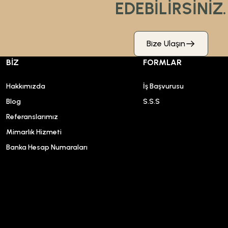
EDEBİLİRSİNİZ.
Bize Ulaşın
BİZ
FORMLAR
Hakkımızda
İş Başvurusu
Blog
S.S.S
Referanslarımız
Mimarlık Hizmeti
Banka Hesap Numaraları