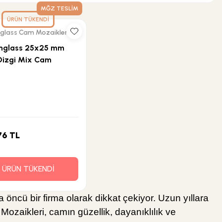
MĞZ TESLİM
ÜRÜN TÜKENDİ
glass Cam Mozaikleri
nglass 25x25 mm
Dizgi Mix Cam
k Siyah
76 TL
ÜRÜN TÜKENDİ
 öncü bir firma olarak dikkat çekiyor. Uzun yıllara
ozaikleri, camın güzellik, dayanıklılık ve