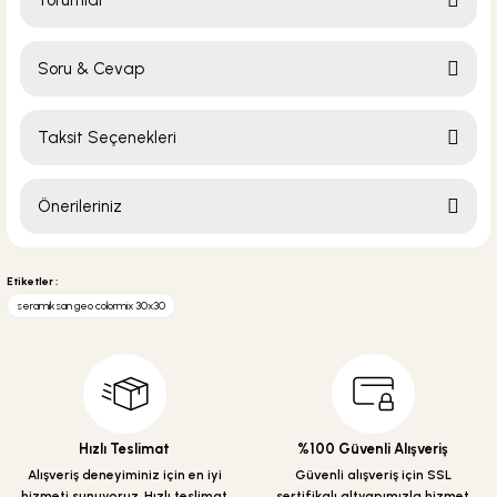
Yorumlar
Soru & Cevap
Bu ürüne ilk yorumu siz yapın!
Taksit Seçenekleri
Yorum Yaz
Ürün hakkında henüz soru sorulmamış.
Önerileriniz
Soru Sor
Bu ürünün fiyat bilgisi, resim, ürün açıklamalarında ve diğer konularda
yetersiz gördüğünüz noktaları öneri formunu kullanarak tarafımıza
Etiketler :
iletebilirsiniz.
seramiksan geo colormix 30x30
Görüş ve önerileriniz için teşekkür ederiz.
Ürün resmi kalitesiz, bozuk veya görüntülenemiyor.
Ürün açıklamasında eksik bilgiler bulunuyor.
Ürün bilgilerinde hatalar bulunuyor.
Hızlı Teslimat
%100 Güvenli Alışveriş
Ürün fiyatı diğer sitelerden daha pahalı.
Alışveriş deneyiminiz için en iyi
Güvenli alışveriş için SSL
hizmeti sunuyoruz. Hızlı teslimat
sertifikalı altyapımızla hizmet