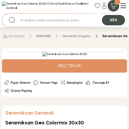
35+ Yıllık Tecrübe
Uzman Ekip Desteği
Nakit Ödemeli Özel Fiyatlar için Bizden Teklif Alabilirsiniz.
ARA
Anasayfa
SERAMİK
Seramik | Fayans
Seramiksan Geo
MĞZ TESLİM
Fiyat Alarmı
Yorum Yap
Karşılaştır
Tavsiye Et
Ürünü Paylaş
Seramiksan Seramik
Seramiksan Geo Colormix 30x30