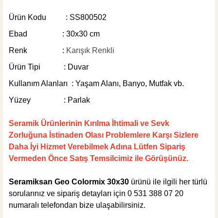
399,00 TL
Ürün Kodu
: SS800502
Sepete Ekle
Ebad : 30x30 cm
MĞZ TESLİM
ÜRÜN TÜKENDİ
Renk :
Karışık Renkli
Seramiksan Seramik
Seramiksan Notte Siyah Beyaz 30x30
Ürün Tipi : Duvar
Kullanım Alanları : Yaşam Alanı, Banyo, Mutfak vb.
Yüzey : Parlak
Seramik Ürünlerinin Kırılma İhtimali ve Sevk
167,00 TL
Zorluğuna İstinaden Olası Problemlere Karşı Sizlere
Daha İyi Hizmet Verebilmek Adına Lütfen Sipariş
ÜRÜN TÜKENDİ
Vermeden Önce Satış Temsilcimiz ile Görüşünüz.
Seramiksan Geo Colormix 30x30
ürünü ile ilgili her türlü
sorularınız ve sipariş detayları için 0 531 388 07 20
numaralı telefondan bize ulaşabilirsiniz.