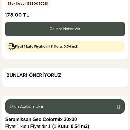
Stok Kodu : SS80050210
175,00 TL
Gelince Haber Ver
Fiyat 1 kutu Fiyatıdır..! (1 Kutu: 0.54 m2)
BUNLARI ÖNERİYORUZ
MĞZ TESLİM
Seramiksan Seramik
Seramiksan Sole Siyah Beyaz 30x30
Ürün Açıklamaları
Seramiksan Geo Colormix 30x30
Fiyat 1 kutu Fiyatıdır..!
(1 Kutu: 0.54 m2)