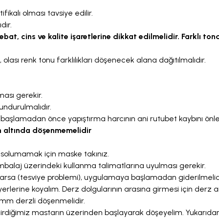
ikalı olması tavsiye edilir.
dır.
, cins ve kalite işaretlerine dikkat edilmelidir. Farklı tond
ası renk tonu farklılıkları döşenecek alana dağıtılmalıdır.
ası gerekir.
lundurulmalıdır.
şlamadan önce yapıştırma harcının ani rutubet kaybını önleme
nin altında döşenmemelidir
 solumamak için maske takınız.
balaj üzerindeki kullanma talimatlarına uyulması gerekir.
sa (tesviye problemi), uygulamaya başlamadan giderilmelidir. 
yerlerine koyalım. Derz dolgularının arasına girmesi için derz art
 mm derzli döşenmelidir.
ştirdiğimiz mastarın üzerinden başlayarak döşeyelim. Yukarıda