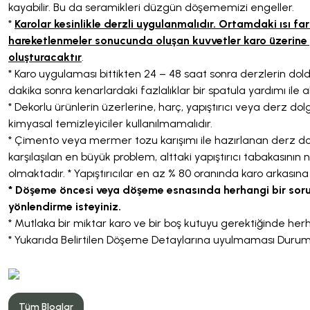
kayabilir. Bu da seramikleri düzgün döşememizi engeller.
*
Karolar kesinlikle derzli uygulanmalıdır. Ortamdaki ısı fa
hareketlenmeler sonucunda oluşan kuvvetler karo üzerine
Şok Duşlar
Tezgah
oluşturacaktır
.
* Karo uygulaması bittikten 24 – 48 saat sonra derzlerin do
Spa Sauna Sistemler
dakika sonra kenarlardaki fazlalıklar bir spatula yardımı ile a
* Dekorlu ürünlerin üzerlerine, harç, yapıştırıcı veya derz do
kimyasal temizleyiciler kullanılmamalıdır.
Akıllı Klozet
* Çimento veya mermer tozu karışımı ile hazırlanan derz dol
karşılaşılan en büyük problem, alttaki yapıştırıcı tabakasın
olmaktadır. * Yapıştırıcılar en az % 80 oranında karo arkasın
Duş Kabinleri
* Döşeme öncesi veya döşeme esnasında herhangi bir soru
yönlendirme isteyiniz.
* Mutlaka bir miktar karo ve bir boş kutuyu gerektiğinde herh
Duş Kanalları ve Sifonlar
* Yukarıda Belirtilen Döşeme Detaylarına uyulmaması Dur
Tüm Bloglar