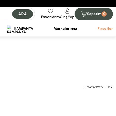
ARA
Sepetim
0
Favorilerim
Giriş Yap
iniz.
KAMPANYA
Markalarımız
Fırsatlar
31-05-2020
13:16