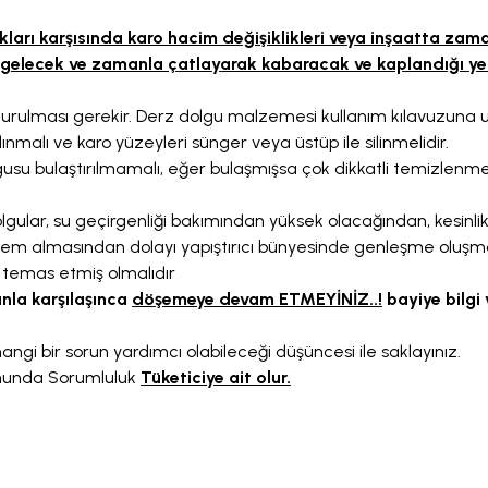
rkları karşısında karo hacim değişiklikleri veya inşaatta zama
 gelecek ve zamanla çatlayarak kabaracak ve kaplandığı yer
ldurulması gerekir. Derz dolgu malzemesi kullanım kılavuzuna u
lınmalı ve karo yüzeyleri sünger veya üstüp ile silinmelidir.
lgusu bulaştırılmamalı, eğer bulaşmışsa çok dikkatli temizlenmeli
gular, su geçirgenliği bakımından yüksek olacağından, kesinlik
ın nem almasından dolayı yapıştırıcı bünyesinde genleşme oluşm
a temas etmiş olmalıdır
nla karşılaşınca
döşemeye devam ETMEYİNİZ..!
bayiye bilgi 
angi bir sorun yardımcı olabileceği düşüncesi ile saklayınız.
umunda Sorumluluk
Tüketiciye ait olur.