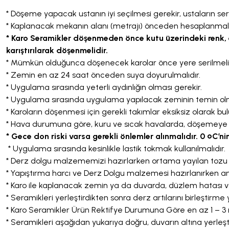
* Döşeme yapacak ustanın iyi seçilmesi gerekir, ustaların sertif
Yapı Kimyasalları
Vitrifiyeler
Mermer
Mikrodalga Fırınlar
Bedensel Engelli Serisi
* Kaplanacak mekanın alanı (metrajı) önceden hesaplanmalı
* Karo Seramikler döşenmeden önce kutu üzerindeki renk, ebat
karıştırılarak döşenmelidir.
Gömme Rezervuarlar
Mermer Traverten Mozaikler
Buzdolapları
Aynalar
* Mümkün olduğunca döşenecek karolar önce yere serilmeli, ol
* Zemin en az 24 saat önceden suya doyurulmalıdır.
* Uygulama sırasında yeterli aydınlığın olması gerekir.
Küvetler
Parlak CiIalı Mozaikler
Bulaşık Makineleri
Tablolar
* Uygulama sırasında uygulama yapılacak zeminin temin olm
* Karoların döşenmesi için gerekli takımlar eksiksiz olarak bu
* Hava durumuna göre, kuru ve sıcak havalarda, döşemeye ba
Jakuziler
Patlatma Doğaltaşlar
Çöp Öğütücüler
Islak Hacim Ekipmanları
* Gece don riski varsa gerekli önlemler alınmalıdır. 0 ºC’
* Uygulama sırasında kesinlikle lastik tokmak kullanılmalıdır.
Duş Tekneleri
Traverten
Kuzine
Sıvı Sabunluklar
* Derz dolgu malzememizi hazırlarken ortama yayılan tozu
* Yapıştırma harcı ve Derz Dolgu malzemesi hazırlanırken am
* Karo ile kaplanacak zemin ya da duvarda, düzlem hatası var
OUTLET
Çamaşır Makinesi
* Seramikleri yerleştirdikten sonra derz artılarını birleştirme 
* Karo Seramikler Ürün Rektifye Durumuna Göre en az 1 – 3
* Seramikleri aşağıdan yukarıya doğru, duvarın altına yerle
Kompakt Sistemler
Paket Ürünler