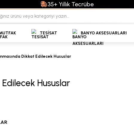
35+ Yıllık Tecrübe
Uzman Ekip Desteği
kit Ödemeli Özel Fiyatlar için Bizden Teklif Alabilirs
MUTFAK
TESİSAT
BANYO AKSESUARLARI
nmasında Dikkat Edilecek Hususlar
Edilecek Hususlar
LAR
: