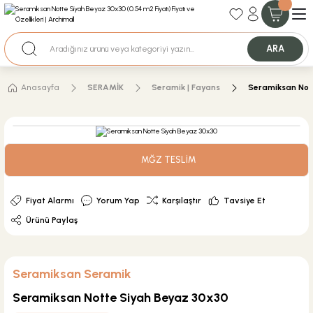
35+ Yıllık Tecrübe
Uzman Ekip Desteği
Nakit Ödemeli Özel Fiyatlar için Bizden Teklif Alabilirsiniz.
ARA
Anasayfa
SERAMİK
Seramik | Fayans
Seramiksan Not
MĞZ TESLİM
Fiyat Alarmı
Yorum Yap
Karşılaştır
Tavsiye Et
Ürünü Paylaş
Seramiksan Seramik
Seramiksan Notte Siyah Beyaz 30x30