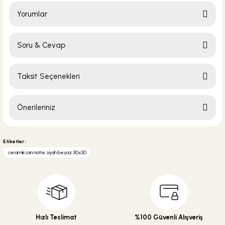
Yorumlar
Soru & Cevap
Bu ürüne ilk yorumu siz yapın!
Taksit Seçenekleri
Yorum Yaz
Ürün hakkında henüz soru sorulmamış.
Önerileriniz
Soru Sor
Bu ürünün fiyat bilgisi, resim, ürün açıklamalarında ve diğer konularda
yetersiz gördüğünüz noktaları öneri formunu kullanarak tarafımıza
Etiketler :
iletebilirsiniz.
seramiksan notte siyah beyaz 30x30
Görüş ve önerileriniz için teşekkür ederiz.
Ürün resmi kalitesiz, bozuk veya görüntülenemiyor.
Ürün açıklamasında eksik bilgiler bulunuyor.
Ürün bilgilerinde hatalar bulunuyor.
Hızlı Teslimat
%100 Güvenli Alışveriş