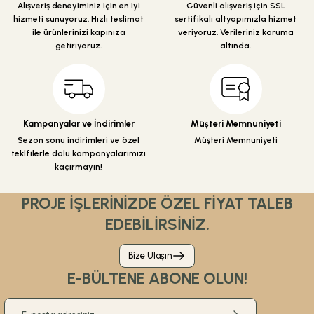
Ürün fiyatı diğer sitelerden daha pahalı.
Alışveriş deneyiminiz için en iyi
Güvenli alışveriş için SSL
hizmeti sunuyoruz. Hızlı teslimat
sertifikalı altyapımızla hizmet
Bu ürüne benzer farklı alternatifler olmalı.
ile ürünlerinizi kapınıza
veriyoruz. Verileriniz koruma
getiriyoruz.
altında.
Gönder
Kampanyalar ve İndirimler
Müşteri Memnuniyeti
Sezon sonu indirimleri ve özel
Müşteri Memnuniyeti
teklfilerle dolu kampanyalarımızı
kaçırmayın!
PROJE İŞLERİNİZDE ÖZEL FİYAT TALEB
EDEBİLİRSİNİZ.
Bize Ulaşın
E-BÜLTENE ABONE OLUN!