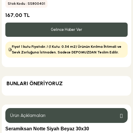
Stok Kodu : SS800401
167,00 TL
Gelince Haber Ver
Fiyat 1 kutu Fiyatıdır..! (1 Kutu: 0.54 m2) Ürünün Kırılma İhtimali ve
Sevk Zorluğuna İstinaden, Sadece DEPOMUZDAN Teslim Edilir.
BUNLARI ÖNERİYORUZ
MĞZ TESLİM
Seramiksan Seramik
Seramiksan Sole Siyah Beyaz 30x30
Ürün Açıklamaları
Seramiksan Notte Siyah Beyaz 30x30