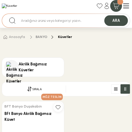
35+ Yıllık Tecrübe
Uzman Ekip Desteği
Nakit Ödemeli Özel Fiyatlar için Bizden Teklif Alabilirsiniz.
ARA
Anasayfa
BANYO
Küvetler
Akrilik Bağımsız
Küvetler
SIRALA
MĞZ TESLİM
BFT Banyo Duşakabin
Bft Banyo Akrilik Bağımsız
Küvet