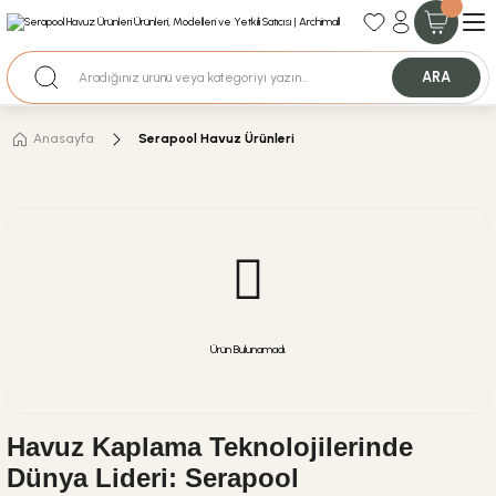
35+ Yıllık Tecrübe
Uzman Ekip Desteği
Nakit Ödemeli Özel Fiyatlar için Bizden Teklif Alabilirsiniz.
ARA
Anasayfa
Serapool Havuz Ürünleri
Ürün Bulunamadı.
Havuz Kaplama Teknolojilerinde
Dünya Lideri: Serapool