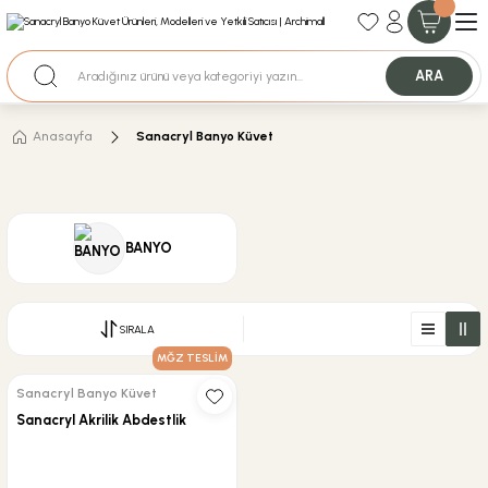
35+ Yıllık Tecrübe
Uzman Ekip Desteği
Nakit Ödemeli Özel Fiyatlar için Bizden Teklif Alabilirsiniz.
ARA
Anasayfa
Sanacryl Banyo Küvet
BANYO
SIRALA
MĞZ TESLİM
Sanacryl Banyo Küvet
Sanacryl Akrilik Abdestlik