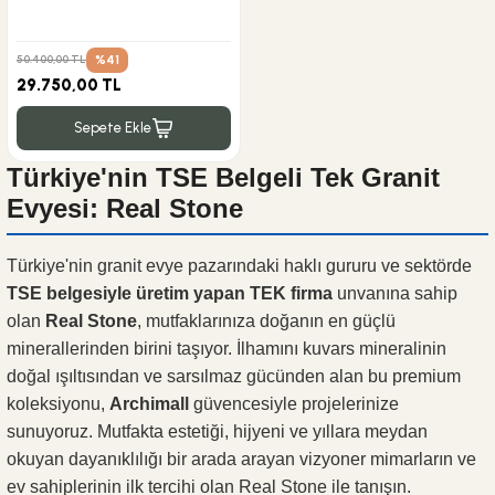
%41
50.400,00 TL
29.750,00 TL
Sepete Ekle
Türkiye'nin TSE Belgeli Tek Granit
Evyesi: Real Stone
Türkiye'nin granit evye pazarındaki haklı gururu ve sektörde
TSE belgesiyle üretim yapan TEK firma
unvanına sahip
olan
Real Stone
, mutfaklarınıza doğanın en güçlü
minerallerinden birini taşıyor. İlhamını kuvars mineralinin
doğal ışıltısından ve sarsılmaz gücünden alan bu premium
koleksiyonu,
Archimall
güvencesiyle projelerinize
sunuyoruz. Mutfakta estetiği, hijyeni ve yıllara meydan
okuyan dayanıklılığı bir arada arayan vizyoner mimarların ve
ev sahiplerinin ilk tercihi olan Real Stone ile tanışın.