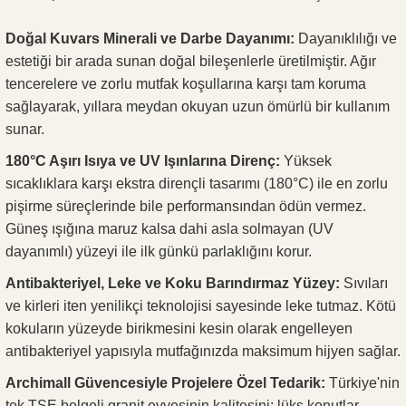
Doğal Kuvars Minerali ve Darbe Dayanımı:
Dayanıklılığı ve
estetiği bir arada sunan doğal bileşenlerle üretilmiştir. Ağır
tencerelere ve zorlu mutfak koşullarına karşı tam koruma
sağlayarak, yıllara meydan okuyan uzun ömürlü bir kullanım
sunar.
180°C Aşırı Isıya ve UV Işınlarına Direnç:
Yüksek
sıcaklıklara karşı ekstra dirençli tasarımı (180°C) ile en zorlu
pişirme süreçlerinde bile performansından ödün vermez.
Güneş ışığına maruz kalsa dahi asla solmayan (UV
dayanımlı) yüzeyi ile ilk günkü parlaklığını korur.
Antibakteriyel, Leke ve Koku Barındırmaz Yüzey:
Sıvıları
ve kirleri iten yenilikçi teknolojisi sayesinde leke tutmaz. Kötü
kokuların yüzeyde birikmesini kesin olarak engelleyen
antibakteriyel yapısıyla mutfağınızda maksimum hijyen sağlar.
Archimall Güvencesiyle Projelere Özel Tedarik:
Türkiye'nin
tek TSE belgeli granit evyesinin kalitesini; lüks konutlar,