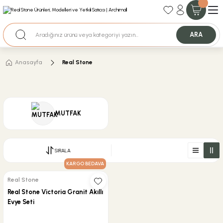
35+ Yıllık Tecrübe
Uzman Ekip Desteği
Nakit Ödemeli Özel Fiyatlar için Bizden Teklif Alabilirsiniz.
ARA
Anasayfa
Real Stone
MUTFAK
SIRALA
KARGO BEDAVA
Real Stone
Real Stone Victoria Granit Akıllı
Evye Seti