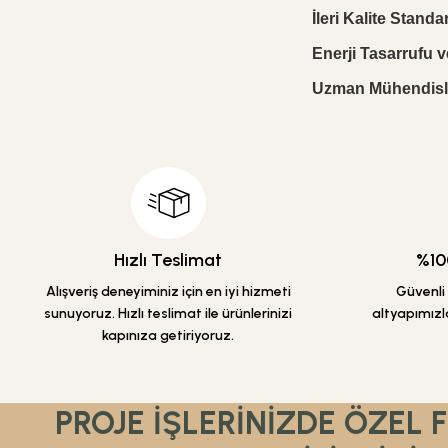
İleri Kalite Standar
Enerji Tasarrufu ve
Uzman Mühendisli
Hızlı Teslimat
%100
Alışveriş deneyiminiz için en iyi hizmeti
Güvenli a
sunuyoruz. Hızlı teslimat ile ürünlerinizi
altyapımızla
kapınıza getiriyoruz.
PROJE İŞLERİNİZDE ÖZEL 