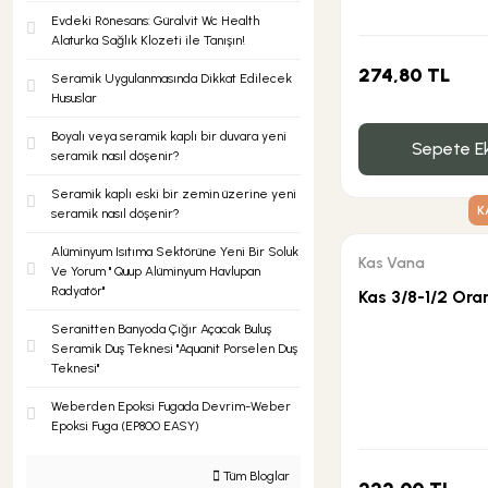
Evdeki Rönesans: Güralvit Wc Health
Alaturka Sağlık Klozeti ile Tanışın!
274,80 TL
Seramik Uygulanmasında Dikkat Edilecek
Hususlar
Boyalı veya seramik kaplı bir duvara yeni
Sepete Ek
seramik nasıl döşenir?
Seramik kaplı eski bir zemin üzerine yeni
K
seramik nasıl döşenir?
Alüminyum Isıtıma Sektörüne Yeni Bir Soluk
Kas Vana
Ve Yorum '' Quup Alüminyum Havlupan
Radyatör''
Kas 3/8-1/2 Oran
Seranitten Banyoda Çığır Açacak Buluş
Seramik Duş Teknesi ''Aquanit Porselen Duş
Teknesi''
Weberden Epoksi Fugada Devrim-Weber
Epoksi Fuga (EP800 EASY)
Tüm Bloglar