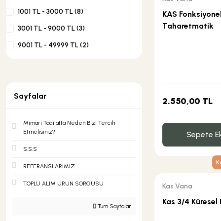
1001 TL - 3000 TL (8)
KAS Fonksiyonel
Taharetmatik
3001 TL - 9000 TL (3)
Şok Duşlar
Tezgah
9001 TL - 49999 TL (2)
Spa Sauna Sistemler
Akıllı Klozet
Sayfalar
2.550,00 TL
Mimari Tadilatta Neden Bizi Tercih
Duş Kabinleri
Etmelisiniz?
Sepete Ek
S.S.S
Duş Kanalları ve Sifonlar
K
REFERANSLARIMIZ
TOPLU ALIM URUN SORGUSU
Kas Vana
Kas 3/4 Küresel
Tüm Sayfalar