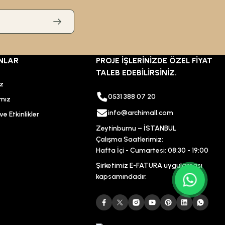
NLAR
PROJE İŞLERİNİZDE ÖZEL FİYAT
TALEB EDEBİLİRSİNİZ.
ız
0531 388 07 20
mız
info@archimall.com
e Etkinlikler
Zeytinburnu – İSTANBUL
Çalışma Saatlerimiz:
Hafta İçi - Cumartesi: 08:30 - 19:00
Şirketimiz E-FATURA uygulaması
kapsamındadır.