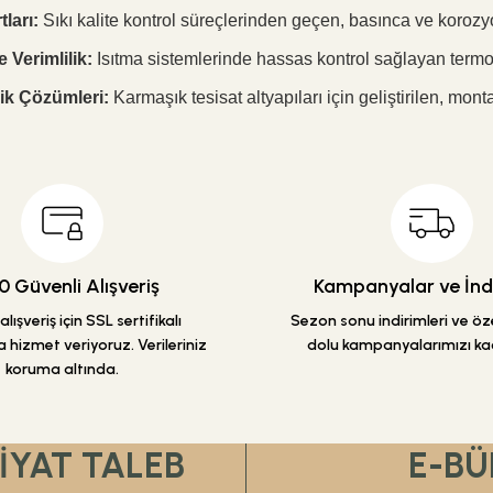
tları:
Sıkı kalite kontrol süreçlerinden geçen, basınca ve korozy
 Verimlilik:
Isıtma sistemlerinde hassas kontrol sağlayan termost
k Çözümleri:
Karmaşık tesisat altyapıları için geliştirilen, mon
 Güvenli Alışveriş
Kampanyalar ve İndi
lışveriş için SSL sertifikalı
Sezon sonu indirimleri ve özel
 hizmet veriyoruz. Verileriniz
dolu kampanyalarımızı ka
koruma altında.
FİYAT TALEB
E-BÜ