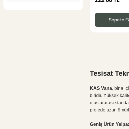
222,00 TL
Sepete Ek
Tesisat Tek
KAS Vana
, bina i
biridir. Yüksek kali
uluslararası standar
projede uzun ömürl
Geniş Ürün Yelpaz