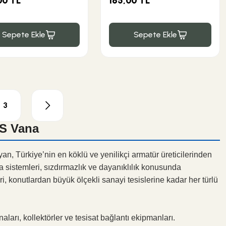
00 TL
165,00 TL
Sepete Ekle
Sepete Ekle
3
AS Vana
ayan, Türkiye’nin en köklü ve yenilikçi armatür üreticilerinden
ana sistemleri, sızdırmazlık ve dayanıklılık konusunda
 konutlardan büyük ölçekli sanayi tesislerine kadar her türlü
ları, kollektörler ve tesisat bağlantı ekipmanları.