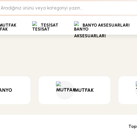
35+ Yıllık Tecrübe
Uzman Ekip Desteği
kit Ödemeli Özel Fiyatlar için Bizden Teklif Alabilirs
MUTFAK
TESİSAT
BANYO AKSESUARLARI
ANYO
MUTFAK
Top