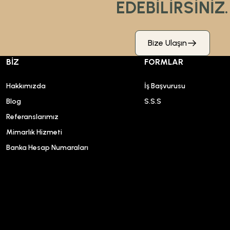
EDEBİLİRSİNİZ.
Bize Ulaşın
BİZ
FORMLAR
Hakkımızda
İş Başvurusu
Blog
S.S.S
Referanslarımız
Mimarlık Hizmeti
Banka Hesap Numaraları