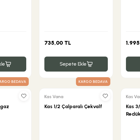
735,00 TL
1.995
le
Sepete Ekle
ARGO BEDAVA
KARGO BEDAVA
Kas Vana
Kas V
lgaz
Kas 1/2 Çalparalı Çekvalf
Kas 3/
Redük