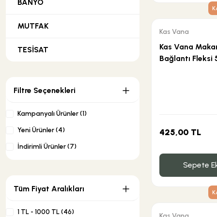
BANYO
K
Yapı Kimyasalları
Vitrifiyeler
Mermer
Mikrodalga Fırınlar
Bedensel Engelli Serisi
MUTFAK
Kas Vana
Kas Vana Makar
TESİSAT
Gömme Rezervuarlar
Mermer Traverten Mozaikler
Buzdolapları
Aynalar
Bağlantı Fleksi
Küvetler
Parlak CiIalı Mozaikler
Bulaşık Makineleri
Tablolar
Filtre Seçenekleri
Kampanyalı Ürünler (1)
Jakuziler
Patlatma Doğaltaşlar
Çöp Öğütücüler
Islak Hacim Ekipmanları
Yeni Ürünler (4)
425,00 TL
İndirimli Ürünler (7)
Duş Tekneleri
Traverten
Kuzine
Sıvı Sabunluklar
Sepete Ek
OUTLET
Çamaşır Makinesi
Tüm Fiyat Aralıkları
K
1 TL - 1000 TL (46)
Kompakt Sistemler
Paket Ürünler
Kas Vana