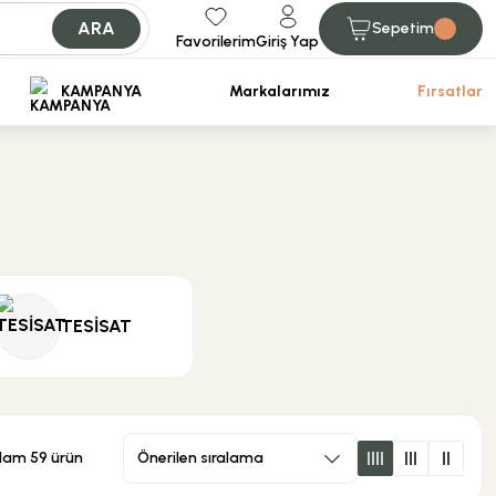
ARA
Sepetim
Favorilerim
Giriş Yap
iniz.
KAMPANYA
Markalarımız
Fırsatlar
TESİSAT
lam 59 ürün