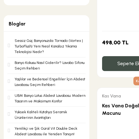
Bloglar
Sessiz Güç Banyonuzda: Tornado (Vortex |
498,00 TL
TurboFlush) Yeni Nesil Kanalsız Yıkama
Teknolojisi Nedir?
Banyo Kokusu Nasıl Giderilir? Lavabo Sifonu
Sepete Ek
Seçim Rehberi
Yaşlılar ve Bedensel Engelliler İçin Abdest
K
Lavabosu Seçim Rehberi
UBM Banyo Lotus Abdest Lavabosu: Modern
Kas Vana
Tasarım ve Maksimum Konfor
Kas Vana Doğa
Yüksek Kaliteli Kütahya Seramik
Macunu
Ürünlerinin Avantajları
Yenilikçi ve Şık: Güral Vit Double Deck
Abdest Lavabosu ile Yeniden Tanışın!