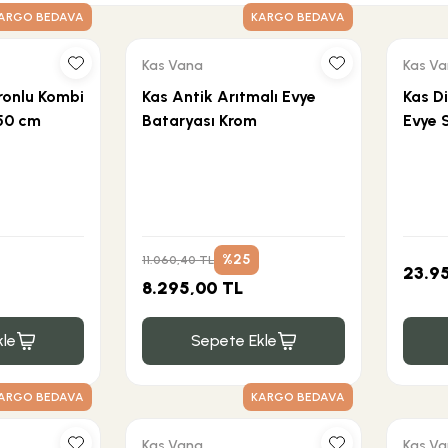
ARGO BEDAVA
KARGO BEDAVA
Kas Vana
Kas V
onlu Kombi
Kas Antik Arıtmalı Evye
Kas Di
 50 cm
Bataryası Krom
Evye 
%25
11.060,40 TL
23.9
8.295,00 TL
le
Sepete Ekle
ARGO BEDAVA
KARGO BEDAVA
Kas Vana
Kas V