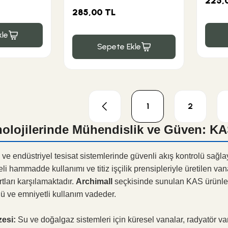
225,
285,00 TL
le
Sepete Ekle
1
2
nolojilerinde Mühendislik ve Güven: K
çi ve endüstriyel tesisat sistemlerinde güvenli akış kontrolü sağl
teli hammadde kullanımı ve titiz işçilik prensipleriyle üretilen v
tları karşılamaktadır.
Archimall
seçkisinde sunulan KAS ürünleri,
ü ve emniyetli kullanım vadeder.
esi:
Su ve doğalgaz sistemleri için küresel vanalar, radyatör vana