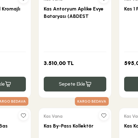
 Kromajlı
Kas Antoryum Aplike Evye
Kas 1 
Bataryası (ABDEST
BATARYASI)
3.510,00 TL
595,
le
Sepete Ekle
ARGO BEDAVA
KARGO BEDAVA
Kas Vana
Kas V
 Bas
Kas By-Pass Kollektör
Kas K