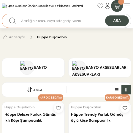
35+ Yıllık Tecrübe
Uzman Ekip Desteği
Nakit Ödemeli Özel Fiyatlar için Bizden Teklif Alabilirsiniz.
ARA
Anasayfa
Hüppe Duşakabin
BANYO
BANYO AKSESUARLARI
SIRALA
KARGO BEDAVA
KARGO BEDAVA
Hüppe Duşakabin
Hüppe Duşakabin
Hüppe Deluxe Parlak Gümüş
Hüppe Trendy Parlak Gümüş
ikili Köşe Şampuanlık
üçlü Köşe Şampuanlık