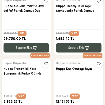
Hüppe Duşakabin
Hüppe Duşakabin
Hüppe X0 Serisi 90x90 Oval
Hüppe Trendy Tekli Köşe
Şeffaf Parlak Gümüş Duş
Şampuanlık Parlak Gümüş
Kabini
%15
%27
35.000,00 TL
2.304,69 TL
29.750,00 TL
1.682,42 TL
Sepete Ekle
Sepete Ekle
KARGO BEDAVA
KARGO BEDAVA
Hüppe Duşakabin
Hüppe Duşakabin
Hüppe Trendy İkili Köşe
Hüppe Duş Oturağı Beyaz
Şampuanlık Parlak Gümüş
%27
%27
4.016,75 TL
16.659,62 TL
2.932,23 TL
12.161,53 TL