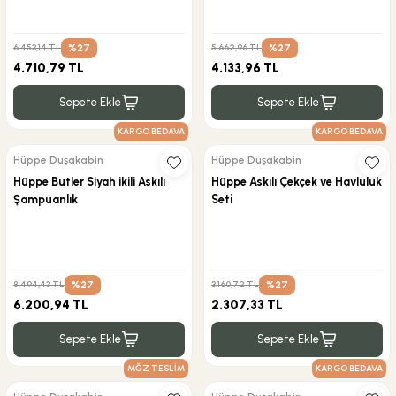
%27
%27
6.453,14 TL
5.662,96 TL
4.710,79 TL
4.133,96 TL
Sepete Ekle
Sepete Ekle
KARGO BEDAVA
KARGO BEDAVA
Hüppe Duşakabin
Hüppe Duşakabin
Hüppe Butler Siyah ikili Askılı
Hüppe Askılı Çekçek ve Havluluk
Şampuanlık
Seti
%27
%27
8.494,43 TL
3.160,72 TL
6.200,94 TL
2.307,33 TL
Sepete Ekle
Sepete Ekle
MĞZ TESLİM
KARGO BEDAVA