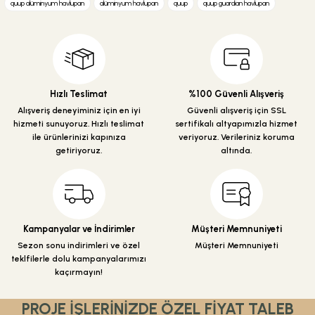
quup alüminyum havlupan
alüminyum havlupan
quup
quup guardian havlupan
Görüş ve önerileriniz için teşekkür ederiz.
Ürün resmi kalitesiz, bozuk veya görüntülenemiyor.
Ürün açıklamasında eksik bilgiler bulunuyor.
Ürün bilgilerinde hatalar bulunuyor.
Hızlı Teslimat
%100 Güvenli Alışveriş
Ürün fiyatı diğer sitelerden daha pahalı.
Alışveriş deneyiminiz için en iyi
Güvenli alışveriş için SSL
hizmeti sunuyoruz. Hızlı teslimat
sertifikalı altyapımızla hizmet
Bu ürüne benzer farklı alternatifler olmalı.
ile ürünlerinizi kapınıza
veriyoruz. Verileriniz koruma
getiriyoruz.
altında.
Gönder
Kampanyalar ve İndirimler
Müşteri Memnuniyeti
Sezon sonu indirimleri ve özel
Müşteri Memnuniyeti
teklfilerle dolu kampanyalarımızı
kaçırmayın!
PROJE İŞLERİNİZDE ÖZEL FİYAT TALEB