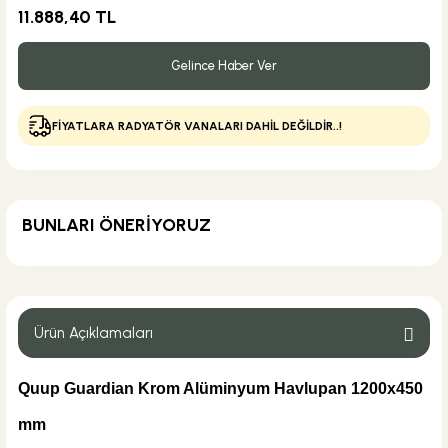
11.888,40 TL
Gelince Haber Ver
FİYATLARA RADYATÖR VANALARI DAHİL DEĞİLDİR..!
BUNLARI ÖNERİYORUZ
KARGO BEDAVA
Kas Vana
Kas 1/2 Köşe Radyatör Vana
Ürün Açıklamaları
Q
uup Guardian Krom Alüminyum Havlupan 1200x450
402,00 TL
mm