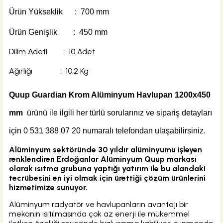
Ürün Yükseklik : 700 mm
Sepete Ekle
ÜRÜN TÜKENDİ
Ürün Genişlik : 450 mm
Kas Vana
Kas Vana 1/2'' Krom Köşe Pex Radyatör Vanası
Dilim Adeti : 10 Adet
Ağırlığı : 10.2 Kg
Q
uup Guardian Krom Alüminyum Havlupan 1200x450
%15
154,80 TL
mm
ürünü ile ilgili her türlü sorularınız ve sipariş detayları
131,58 TL
için
0 531 388 07
20
numaralı
telefondan ulaşabilirsiniz.
ÜRÜN TÜKENDİ
A
lüminyum sektöründe 30 yıldır alüminyumu işleyen
renklendiren Erdoğanlar Alüminyum Quup markası
olarak ısıtma grubuna yaptığı yatırım ile bu alandaki
tecrübesini en iyi olmak için ürettiği çözüm ürünlerini
hizmetimize sunuyor.
Alüminyum radyatör ve havlupanların avantajı bir
mekanın ısıtılmasında çok az enerji ile mükemmel