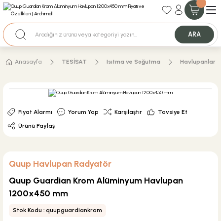
35+ Yıllık Tecrübe
Uzman Ekip Desteği
Nakit Ödemeli Özel Fiyatlar için Bizden Teklif Alabilirsiniz.
ARA
Anasayfa
TESİSAT
Isıtma ve Soğutma
Havlupanlar
Fiyat Alarmı
Yorum Yap
Karşılaştır
Tavsiye Et
Ürünü Paylaş
Quup Havlupan Radyatör
Quup Guardian Krom Alüminyum Havlupan
1200x450 mm
Stok Kodu : quupguardiankrom