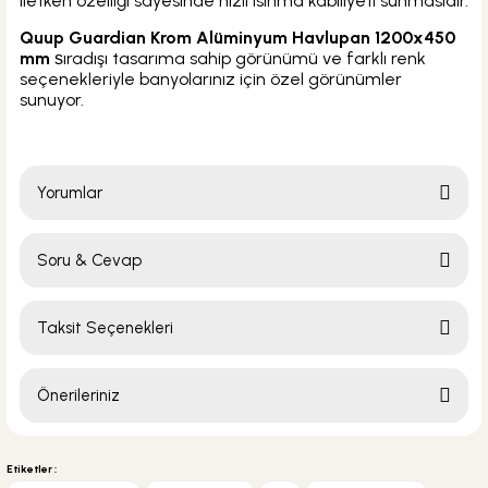
iletken özelliği sayesinde hızlı ısınma kabiliyeti sunmasıdır.
Quup Guardian Krom Alüminyum Havlupan 1200x450
mm
ıradışı tasarıma sahip görünümü ve farklı renk
s
seçenekleriyle banyolarınız için özel görünümler
sunuyor.
Yorumlar
Soru & Cevap
Bu ürüne ilk yorumu siz yapın!
Taksit Seçenekleri
Yorum Yaz
Ürün hakkında henüz soru sorulmamış.
Önerileriniz
Soru Sor
Bu ürünün fiyat bilgisi, resim, ürün açıklamalarında ve diğer konularda
yetersiz gördüğünüz noktaları öneri formunu kullanarak tarafımıza
Etiketler :
iletebilirsiniz.