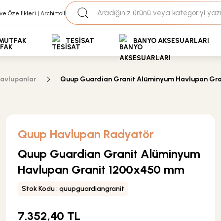
35+ Yıllık Tecrübe
Uzman Ekip Desteği
kit Ödemeli Özel Fiyatlar için Bizden Teklif Alabilirs
MUTFAK
TESİSAT
BANYO AKSESUARLARI
avlupanlar
Quup Guardian Granit Alüminyum Havlupan Gr
Quup Havlupan Radyatör
Quup Guardian Granit Alüminyum
Havlupan Granit 1200x450 mm
Stok Kodu : quupguardiangranit
7.352,40 TL