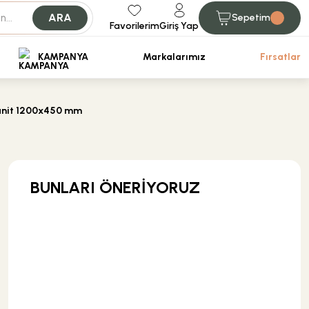
ARA
Sepetim
Favorilerim
Giriş Yap
iniz.
KAMPANYA
Markalarımız
Fırsatlar
anit 1200x450 mm
BUNLARI ÖNERİYORUZ
KARGO BEDAVA
Kas Vana
Kas 1/2 Köşe Radyatör Vana