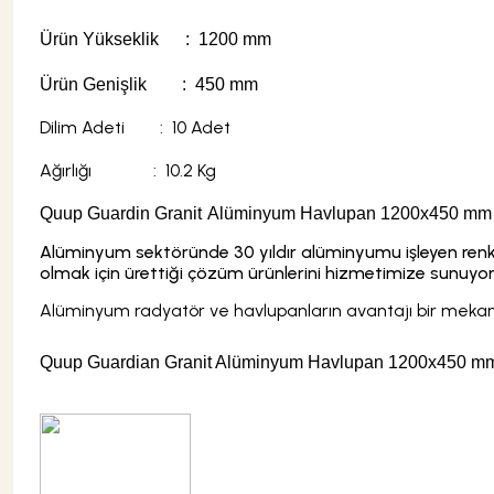
Ürün Yükseklik : 1200 mm
Şok Duşlar
Tezgah
Ürün Genişlik : 450 mm
Dilim Adeti : 10 Adet
Spa Sauna Sistemler
Ağırlığı : 10.2 Kg
Akıllı Klozet
Quup Guardin Granit
Alüminyum Havlupan 1200x450 m
Alüminyum sektöründe 30 yıldır alüminyumu işleyen renkl
olmak için ürettiği çözüm ürünlerini hizmetimize sunuyor
Duş Kabinleri
Alüminyum radyatör ve havlupanların avantajı bir mekanın 
Duş Kanalları ve Sifonlar
Quup Guardian Granit
Alüminyum Havlupan 1200x450 m