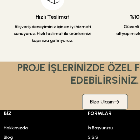
Bu ürüne benzer farklı alternatifler olmalı.
Hızlı Teslimat
%100
Alışveriş deneyiminiz için en iyi hizmeti
Güvenli a
sunuyoruz. Hızlı teslimat ile ürünlerinizi
altyapımızla
kapınıza getiriyoruz.
PROJE İŞLERİNİZDE ÖZEL 
EDEBİLİRSİNİZ.
Bize Ulaşın
BİZ
FORMLAR
Hakkımızda
İş Başvurusu
Blog
S.S.S