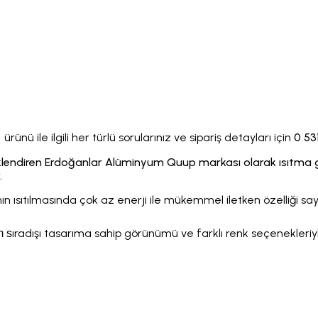
ürünü ile ilgili her türlü sorularınız ve sipariş detayları için
0 53
m
endiren Erdoğanlar Alüminyum Quup markası olarak ısıtma gru
.
ısıtılmasında çok az enerji ile mükemmel iletken özelliği sayes
ıradışı tasarıma sahip görünümü ve farklı renk seçenekleriy
m
s