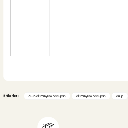
Bu ürünün fiyat bilgisi, resim, ürün açıklamalarında ve diğer konularda y
Görüş ve önerileriniz için teşekkür ederiz.
Etiketler :
quup alüminyum havlupan
alüminyum havlupan
quup
Ürün resmi kalitesiz, bozuk veya görüntülenemiyor.
Ürün açıklamasında eksik bilgiler bulunuyor.
Ürün bilgilerinde hatalar bulunuyor.
Ürün fiyatı diğer sitelerden daha pahalı.