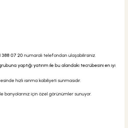
131,58 TL
ÜRÜN TÜKENDİ
1 388 07
20
numaralı
telefondan ulaşabilirsiniz.
buna yaptığı yatırım ile bu alandaki tecrübesini en iyi
inde hızlı ısınma kabiliyeti sunmasıdır.
le banyolarınız için özel görünümler sunuyor.