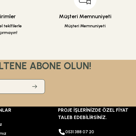
rimler
Müşteri Memnuniyeti
 teklfilerle
Müşteri Memnuniyeti
çırmayın!
LTENE ABONE OLUN!
NLAR
PROJE İŞLERİNİZDE ÖZEL FİYAT
TALEB EDEBİLİRSİNİZ.
ız
0531 388 07 20
mız