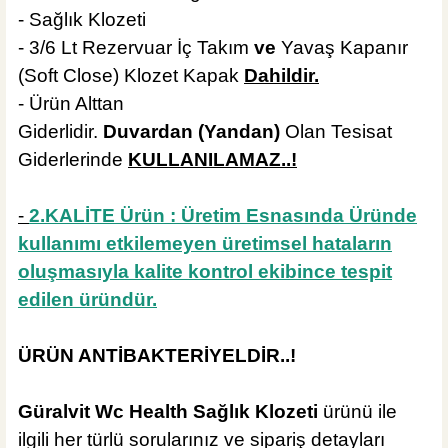
- Sağlık Klozeti
- 3/6 Lt Rezervuar İç Takım
ve
Yavaş Kapanır
(Soft Close) Klozet Kapak
Dahildir.
- Ürün Alttan
Giderlidir.
Duvardan
(Yandan)
Olan Tesisat
Giderlerinde
KULLANILAMAZ..!
-
2.KALİTE Ürün : Üretim Esnasında Üründe
kullanımı etkilemeyen üretimsel hataların
oluşmasıyla kalite kontrol ekibince tespit
edilen üründür.
ÜRÜN ANTİBAKTERİYELDİR..!
Güralvit Wc Health Sağlık Klozeti
ürünü ile
ilgili her türlü sorularınız ve sipariş detayları