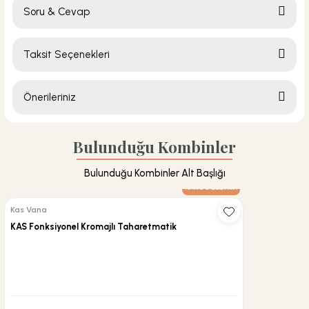
Soru & Cevap
Bu ürüne ilk yorumu siz yapın!
Taksit Seçenekleri
Yorum Yaz
Ürün hakkında henüz soru sorulmamış.
Önerileriniz
Soru Sor
Bu ürünün fiyat bilgisi, resim, ürün açıklamalarında ve diğer konularda
yetersiz gördüğünüz noktaları öneri formunu kullanarak tarafımıza
Bulunduğu Kombinler
iletebilirsiniz.
Görüş ve önerileriniz için teşekkür ederiz.
Bulunduğu Kombinler Alt Başlığı
KARGO BEDAVA
Ürün resmi kalitesiz, bozuk veya görüntülenemiyor.
Kas Vana
Ürün açıklamasında eksik bilgiler bulunuyor.
KAS Fonksiyonel Kromajlı Taharetmatik
Ürün bilgilerinde hatalar bulunuyor.
Ürün fiyatı diğer sitelerden daha pahalı.
Bu ürüne benzer farklı alternatifler olmalı.