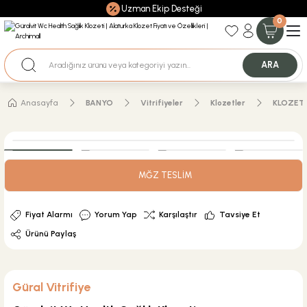
Uzman Ekip Desteği
0
Nakit Ödemeli Özel Fiyatlar için Bizden Teklif Alabilirsiniz.
ARA
Anasayfa
BANYO
Vitrifiyeler
Klozetler
KLOZET
MĞZ TESLİM
Fiyat Alarmı
Yorum Yap
Karşılaştır
Tavsiye Et
Ürünü Paylaş
Güral Vitrifiye