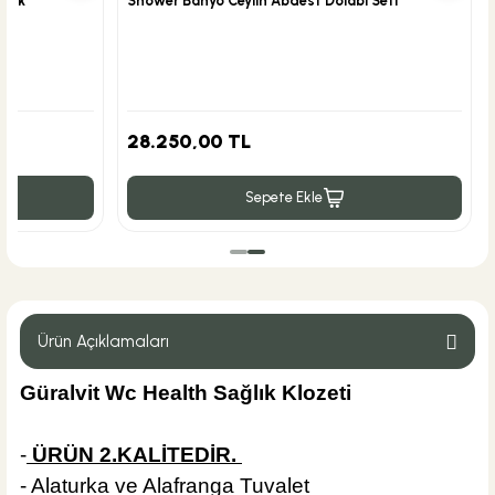
atik
Shower Banyo Ceylin Abdest Dolabı Seti
28.250,00 TL
Sepete Ekle
Ürün Açıklamaları
Güralvit Wc Health Sağlık Klozeti
-
ÜRÜN 2.KALİTEDİR.
- Alaturka ve Alafranga Tuvalet