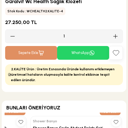
Güralvit Wc Health Sağlık Klozeti
Stok Kodu : WCHEALTH2.KALITE-4
27.250,00 TL
Sepete Ekle
WhatsApp
2.KALİTE Ürün : Üretim Esnasında Üründe kullanımı etkilemeyen
üretimsel hataların oluşmasıyla kalite kontrol ekibince tespit
edilen üründür.
BUNLARI ÖNERİYORUZ
KARGO BEDAVA
MĞZ TESLİM
Shower Banyo