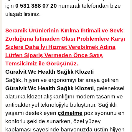
için
0 531 388 07 20
numaralı telefondan bize
ulaşabilirsiniz.
Seramik Ürünlerinin Kırılma İhtimali ve Sevk
Zorluğuna İstinaden Olası Problemlere Karşı
Sizlere Daha İyi Hizmet Verebilmek Adına
Lütfen Sipariş Vermeden Önce Satış
Temsilcimiz ile Görüşünüz.
Güralvit Wc Health Sağlık Klozeti
Sağlık, hijyen ve ergonomiyi bir araya getiren
Güralvit Wc Health Sağlık Klozeti
, geleneksel
alaturka klozet alışkanlığını modern tasarım ve
antibakteriyel teknolojiyle buluşturur. Sağlıklı
yaşamı destekleyen
çömelme
pozisyonunu en
konforlu şekilde sunarken, özel yüzey
kaplaması sayesinde banyonuzda üstün hijyen