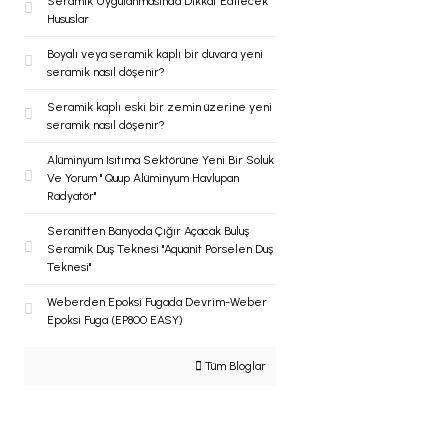
Seramik Uygulanmasında Dikkat Edilecek
Hususlar
Boyalı veya seramik kaplı bir duvara yeni
seramik nasıl döşenir?
Seramik kaplı eski bir zemin üzerine yeni
seramik nasıl döşenir?
Alüminyum Isıtıma Sektörüne Yeni Bir Soluk
Ve Yorum '' Quup Alüminyum Havlupan
Radyatör''
Seranitten Banyoda Çığır Açacak Buluş
Seramik Duş Teknesi ''Aquanit Porselen Duş
Teknesi''
Weberden Epoksi Fugada Devrim-Weber
Epoksi Fuga (EP800 EASY)
Tüm Bloglar