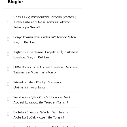
Bloglar
Şok Duşlar
Tezgah
Sessiz Güç Banyonuzda: Tornado (Vortex |
TurboFlush) Yeni Nesil Kanalsız Yıkama
Teknolojisi Nedir?
Spa Sauna Sistemler
Banyo Kokusu Nasıl Giderilir? Lavabo Sifonu
Seçim Rehberi
Yaşlılar ve Bedensel Engelliler İçin Abdest
Akıllı Klozet
Lavabosu Seçim Rehberi
UBM Banyo Lotus Abdest Lavabosu: Modern
Tasarım ve Maksimum Konfor
Duş Kabinleri
Yüksek Kaliteli Kütahya Seramik
Ürünlerinin Avantajları
Duş Kanalları ve Sifonlar
Yenilikçi ve Şık: Güral Vit Double Deck
Abdest Lavabosu ile Yeniden Tanışın!
Evdeki Rönesans: Güralvit Wc Health
Alaturka Sağlık Klozeti ile Tanışın!