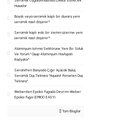
Seramik Uygulanmasında Dikkat Edilecek
Hususlar
Boyalı veya seramik kaplı bir duvara yeni
seramik nasıl döşenir?
Seramik kaplı eski bir zemin üzerine yeni
seramik nasıl döşenir?
Alüminyum Isıtıma Sektörüne Yeni Bir Soluk
Ve Yorum '' Quup Alüminyum Havlupan
Radyatör''
Seranitten Banyoda Çığır Açacak Buluş
Seramik Duş Teknesi ''Aquanit Porselen Duş
Teknesi''
Weberden Epoksi Fugada Devrim-Weber
Epoksi Fuga (EP800 EASY)
Tüm Bloglar