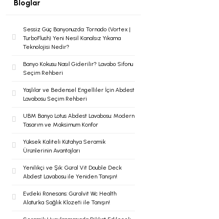
Bloglar
Şok Duşlar
Tezgah
Sessiz Güç Banyonuzda: Tornado (Vortex |
TurboFlush) Yeni Nesil Kanalsız Yıkama
Teknolojisi Nedir?
Spa Sauna Sistemler
Banyo Kokusu Nasıl Giderilir? Lavabo Sifonu
Seçim Rehberi
Yaşlılar ve Bedensel Engelliler İçin Abdest
Akıllı Klozet
Lavabosu Seçim Rehberi
UBM Banyo Lotus Abdest Lavabosu: Modern
Tasarım ve Maksimum Konfor
Duş Kabinleri
Yüksek Kaliteli Kütahya Seramik
Ürünlerinin Avantajları
Duş Kanalları ve Sifonlar
Yenilikçi ve Şık: Güral Vit Double Deck
Abdest Lavabosu ile Yeniden Tanışın!
Evdeki Rönesans: Güralvit Wc Health
Alaturka Sağlık Klozeti ile Tanışın!