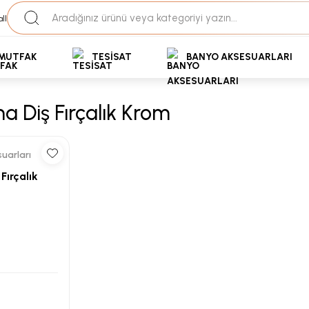
35+ Yıllık Tecrübe
Uzman Ekip Desteği
kit Ödemeli Özel Fiyatlar için Bizden Teklif Alabilirs
MUTFAK
TESİSAT
BANYO AKSESUARLARI
a Diş Fırçalık Krom
uarları
Fırçalık