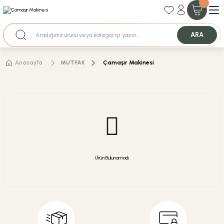
35+ Yıllık Tecrübe
Uzman Ekip Desteği
Nakit Ödemeli Özel Fiyatlar için Bizden Teklif Alabilirsiniz.
ARA
Anasayfa
MUTFAK
Çamaşır Makinesi
Ürün Bulunamadı.