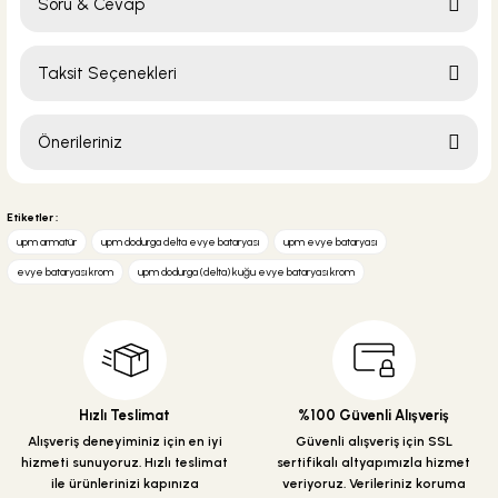
Soru & Cevap
Bu ürüne ilk yorumu siz yapın!
Taksit Seçenekleri
Yorum Yaz
Ürün hakkında henüz soru sorulmamış.
Önerileriniz
Soru Sor
Bu ürünün fiyat bilgisi, resim, ürün açıklamalarında ve diğer konularda
yetersiz gördüğünüz noktaları öneri formunu kullanarak tarafımıza
Etiketler :
iletebilirsiniz.
upm armatür
upm dodurga delta evye bataryası
upm evye bataryası
Görüş ve önerileriniz için teşekkür ederiz.
evye bataryası krom
upm dodurga (delta) kuğu evye bataryası krom
Ürün resmi kalitesiz, bozuk veya görüntülenemiyor.
Ürün açıklamasında eksik bilgiler bulunuyor.
Ürün bilgilerinde hatalar bulunuyor.
Ürün fiyatı diğer sitelerden daha pahalı.
Hızlı Teslimat
%100 Güvenli Alışveriş
Bu ürüne benzer farklı alternatifler olmalı.
Alışveriş deneyiminiz için en iyi
Güvenli alışveriş için SSL
hizmeti sunuyoruz. Hızlı teslimat
sertifikalı altyapımızla hizmet
ile ürünlerinizi kapınıza
veriyoruz. Verileriniz koruma