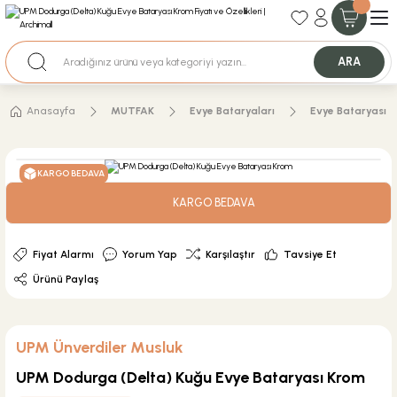
35+ Yıllık Tecrübe
Uzman Ekip Desteği
Nakit Ödemeli Özel Fiyatlar için Bizden Teklif Alabilirsiniz.
ARA
Anasayfa
MUTFAK
Evye Bataryaları
Evye Bataryası
KARGO BEDAVA
KARGO BEDAVA
Fiyat Alarmı
Yorum Yap
Karşılaştır
Tavsiye Et
Ürünü Paylaş
UPM Ünverdiler Musluk
UPM Dodurga (Delta) Kuğu Evye Bataryası Krom