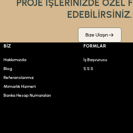
PROJE İŞLERİNİZDE ÖZEL 
EDEBİLİRSİNİZ.
Bize Ulaşın
BİZ
FORMLAR
Hakkımızda
İş Başvurusu
Blog
S.S.S
Referanslarımız
Mimarlık Hizmeti
Banka Hesap Numaraları