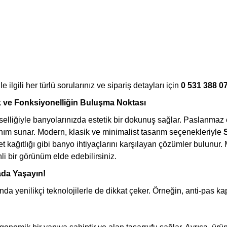
le ilgili her türlü sorularınız ve sipariş detayları için
0 531 388 0
ık ve Fonksiyonelliğin Buluşma Noktası
vselliğiyle banyolarınızda estetik bir dokunuş sağlar. Paslanmaz 
ım sunar. Modern, klasik ve minimalist tasarım seçenekleriyle
S
t kağıtlığı gibi banyo ihtiyaçlarını karşılayan çözümler bulunur.
i bir görünüm elde edebilirsiniz.
ada Yaşayın!
da yenilikçi teknolojilerle de dikkat çeker. Örneğin, anti-pas k