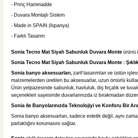
- Prinç Hammadde
- Duvara Montajlı Sistem
Şok Duşlar
Tezgah
- Made in SPAIN (İspanya)
- Farklı Tasarım
Spa Sauna Sistemler
Sonia Tecno Mat Siyah Sabunluk Duvara Monte
ürünü i
Akıllı Klozet
Sonia Tecno Mat Siyah Sabunluk Duvara Monte
: Şıkl
Sonia banyo aksesuarları,
zarif tasarımları ve üstün işle
Duş Kabinleri
malzemelerden üretilen bu aksesuarlar, uzun ömürlü kullan
Ürün yelpazesinde sabunluk, havluluk, diş fırçalık ve tuvale
seçenekleri sayesinde duvarlarınızda iz bırakmadan düzenl
Duş Kanalları ve Sifonlar
Sonia ile Banyolarınızda Teknolojiyi ve Konforu Bir Ar
Sonia banyo aksesuarları, sadece estetik değil, aynı zaman
parlaklığını korumasını sağlar.