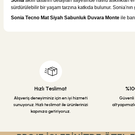
Sonia
akıllı tasarım detayları sayesinde havlu askılıkları 
sürdürülebilir bir yaşam tarzına katkıda bulunur. Sonia'nın
Sonia Tecno Mat Siyah Sabunluk Duvara Monte
ile ban
Bu ürünün fiyat bilgisi, resim, ürün açıklamalarında ve diğer konularda y
Görüş ve önerileriniz için teşekkür ederiz.
Ürün resmi kalitesiz, bozuk veya görüntülenemiyor.
Ürün açıklamasında eksik bilgiler bulunuyor.
Ürün bilgilerinde hatalar bulunuyor.
Ürün fiyatı diğer sitelerden daha pahalı.
Bu ürüne benzer farklı alternatifler olmalı.
Hızlı Teslimat
%100
Alışveriş deneyiminiz için en iyi hizmeti
Güvenli a
sunuyoruz. Hızlı teslimat ile ürünlerinizi
altyapımızla
kapınıza getiriyoruz.