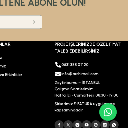
LTENE ABONE OLUN!
%30
480,00 TL
NLAR
PROJE İŞLERİNİZDE ÖZEL FİYAT
336,00 TL
TALEB EDEBİLİRSİNİZ.
ız
ÜRÜN TÜKENDİ
0531 388 07 20
mız
info@archimall.com
e Etkinlikler
ÜRÜN TÜKENDİ
Zeytinburnu – İSTANBUL
Csk Banyo Aksesuarları
Çalışma Saatlerimiz:
Csk Banyo Aksu Açık Kağıtlık Mat Siyah AKS12406
Hafta İçi - Cumartesi: 08:30 - 19:00
Şirketimiz E-FATURA uygulaması
kapsamındadır.