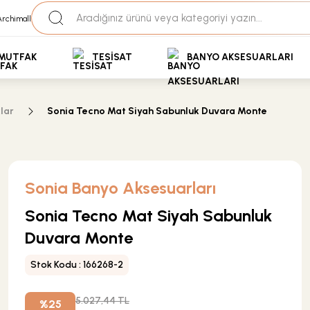
35+ Yıllık Tecrübe
Uzman Ekip Desteği
kit Ödemeli Özel Fiyatlar için Bizden Teklif Alabilirs
MUTFAK
TESİSAT
BANYO AKSESUARLARI
lar
Sonia Tecno Mat Siyah Sabunluk Duvara Monte
Sonia Banyo Aksesuarları
Sonia Tecno Mat Siyah Sabunluk
Duvara Monte
Stok Kodu : 166268-2
5.027,44 TL
%25