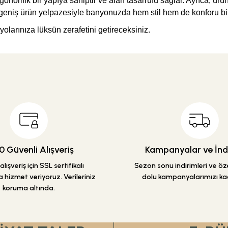
ergonomik bir yapıya sahiptir ve alan tasarrufu sağlar. Ayrıca, ür
 geniş ürün yelpazesiyle banyonuzda hem stil hem de konforu bir a
yolarınıza lüksün zerafetini getireceksiniz.
etersiz gördüğünüz noktaları öneri formunu kullanarak tarafımıza iletebilirsiniz
Ürün hakkında henüz soru sorulmamış.
Bu ürüne ilk yorumu siz yapın!
Yorum Yaz
Soru Sor
 Güvenli Alışveriş
Kampanyalar ve İndi
lışveriş için SSL sertifikalı
Sezon sonu indirimleri ve özel
 hizmet veriyoruz. Verileriniz
dolu kampanyalarımızı ka
koruma altında.
Gönder