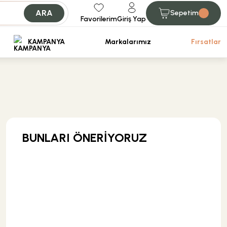
ARA
Sepetim
Favorilerim
Giriş Yap
iniz.
KAMPANYA
Markalarımız
Fırsatlar
BUNLARI ÖNERİYORUZ
ÜRÜN TÜKENDİ
Csk Banyo Aksesuarları
Csk Banyo Aksu Sabunluk Mat Siyah AKS12401