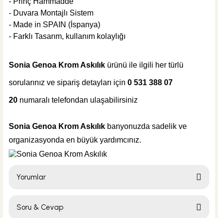
257,04 TL
- Prinç Hammadde
- Duvara Montajlı Sistem
ÜRÜN TÜKENDİ
- Made in SPAIN (İspanya)
- Farklı Tasarım, kullanım kolaylığı
ÜRÜN TÜKENDİ
Csk Banyo Aksesuarları
Csk Banyo Aksu Diş Fırçalık Mat Siyah AKS12402
Sonia Genoa Krom Askılık
ürünü ile ilgili her türlü
sorularınız ve sipariş detayları için
0 531 388 07
20
numaralı
telefondan ulaşabilirsiniz
%30
367,20 TL
257,04 TL
Sonia Genoa Krom Askılık
banyonuzda sadelik ve
organizasyonda en büyük yardımcınız.
ÜRÜN TÜKENDİ
ÜRÜN TÜKENDİ
Csk Banyo Aksesuarları
Yorumlar
Csk Banyo Aksu Uzun Havluluk Mat Siyah AKS12403
Soru & Cevap
Bu ürüne ilk yorumu siz yapın!