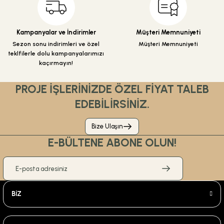
Gönder
Kampanyalar ve İndirimler
Müşteri Memnuniyeti
Sezon sonu indirimleri ve özel
Müşteri Memnuniyeti
%30
480,00 TL
teklfilerle dolu kampanyalarımızı
336,00 TL
kaçırmayın!
ÜRÜN TÜKENDİ
PROJE İŞLERİNİZDE ÖZEL FİYAT TALEB
ÜRÜN TÜKENDİ
EDEBİLİRSİNİZ.
Csk Banyo Aksesuarları
Csk Banyo Aksu Açık Kağıtlık Mat Siyah AKS12406
Bize Ulaşın
E-BÜLTENE ABONE OLUN!
%30
390,00 TL
273,00 TL
BİZ
ÜRÜN TÜKENDİ
ÜRÜN TÜKENDİ