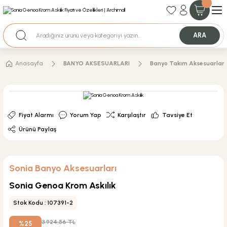
35+ Yıllık Tecrübe
Uzman Ekip Desteği
Nakit Ödemeli Özel Fiyatlar için Bizden Teklif Alabilirsiniz.
ARA
Anasayfa
BANYO AKSESUARLARI
Banyo Takım Aksesuarları
Fiyat Alarmı
Yorum Yap
Karşılaştır
Tavsiye Et
Ürünü Paylaş
Sonia Banyo Aksesuarları
Sonia Genoa Krom Askılık
Stok Kodu : 107391-2
3.924,56 TL
%25