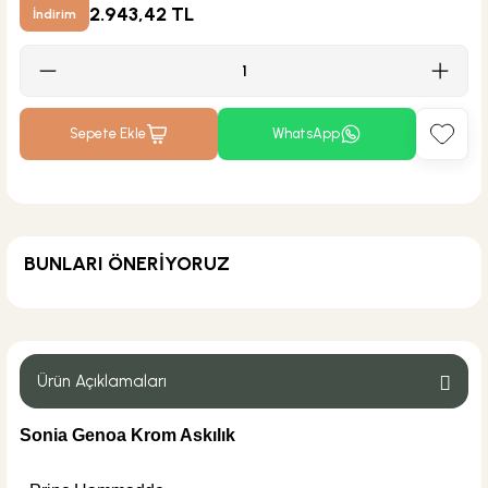
2.943,42 TL
İndirim
Sepete Ekle
WhatsApp
BUNLARI ÖNERİYORUZ
ÜRÜN TÜKENDİ
Csk Banyo Aksesuarları
Csk Banyo Aksu Sabunluk Mat Siyah AKS12401
Ürün Açıklamaları
Sonia Genoa Krom Askılık
%30
367,20 TL