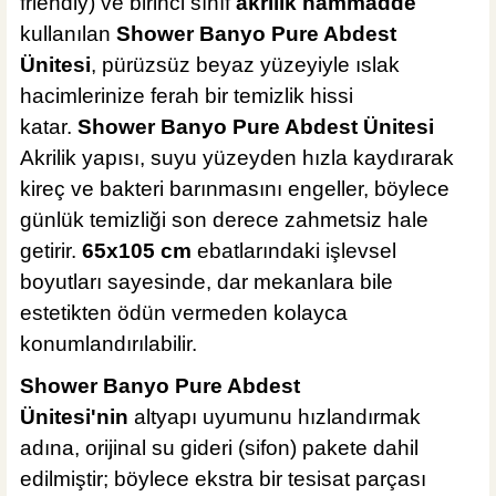
friendly) ve birinci sınıf
akrilik hammadde
kullanılan
Shower Banyo Pure Abdest
Ünitesi
, pürüzsüz beyaz yüzeyiyle ıslak
hacimlerinize ferah bir temizlik hissi
katar.
Shower Banyo Pure Abdest Ünitesi
Akrilik yapısı, suyu yüzeyden hızla kaydırarak
kireç ve bakteri barınmasını engeller, böylece
günlük temizliği son derece zahmetsiz hale
getirir.
65x105 cm
ebatlarındaki işlevsel
boyutları sayesinde, dar mekanlara bile
estetikten ödün vermeden kolayca
konumlandırılabilir.
Shower Banyo Pure Abdest
Ünitesi'nin
altyapı uyumunu hızlandırmak
adına, orijinal su gideri (sifon) pakete dahil
edilmiştir; böylece ekstra bir tesisat parçası