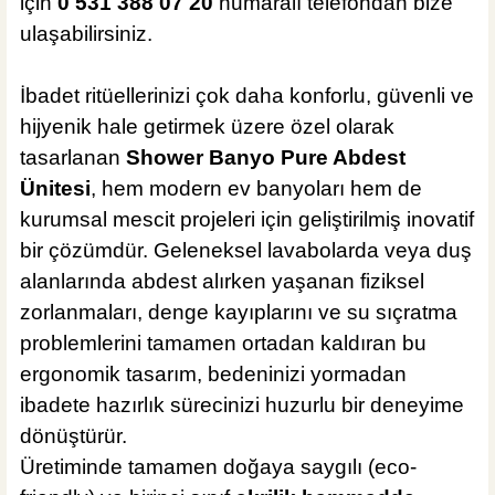
için
0 531 388 07 20
numaralı telefondan bize
ulaşabilirsiniz.
İbadet ritüellerinizi çok daha konforlu, güvenli ve
hijyenik hale getirmek üzere özel olarak
tasarlanan
Shower Banyo Pure Abdest
Ünitesi
, hem modern ev banyoları hem de
kurumsal mescit projeleri için geliştirilmiş inovatif
bir çözümdür. Geleneksel lavabolarda veya duş
alanlarında abdest alırken yaşanan fiziksel
zorlanmaları, denge kayıplarını ve su sıçratma
problemlerini tamamen ortadan kaldıran bu
ergonomik tasarım, bedeninizi yormadan
ibadete hazırlık sürecinizi huzurlu bir deneyime
dönüştürür.
Üretiminde tamamen doğaya saygılı (eco-