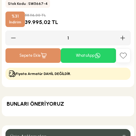
Stok Kodu : SW5667-4
58.116,00 TL
%31
39.995,02 TL
İndirim
Sepete Ekle
WhatsApp
Fiyata Armatür DAHİL DEĞİLDİR.
BUNLARI ÖNERİYORUZ
KARGO BEDAVA
Eca Armatür
Eca Delta Evye Bataryası