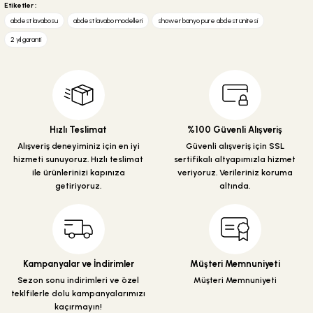
yetersiz gördüğünüz noktaları öneri formunu kullanarak tarafımıza
Etiketler :
iletebilirsiniz.
abdest lavabosu
abdest lavabo modelleri
shower banyo pure abdest ünitesi
Görüş ve önerileriniz için teşekkür ederiz.
2 yıl garanti
Ürün resmi kalitesiz, bozuk veya görüntülenemiyor.
Ürün açıklamasında eksik bilgiler bulunuyor.
Ürün bilgilerinde hatalar bulunuyor.
Ürün fiyatı diğer sitelerden daha pahalı.
Hızlı Teslimat
%100 Güvenli Alışveriş
Bu ürüne benzer farklı alternatifler olmalı.
Alışveriş deneyiminiz için en iyi
Güvenli alışveriş için SSL
hizmeti sunuyoruz. Hızlı teslimat
sertifikalı altyapımızla hizmet
ile ürünlerinizi kapınıza
veriyoruz. Verileriniz koruma
getiriyoruz.
altında.
Gönder
Kampanyalar ve İndirimler
Müşteri Memnuniyeti
Sezon sonu indirimleri ve özel
Müşteri Memnuniyeti
teklfilerle dolu kampanyalarımızı
kaçırmayın!