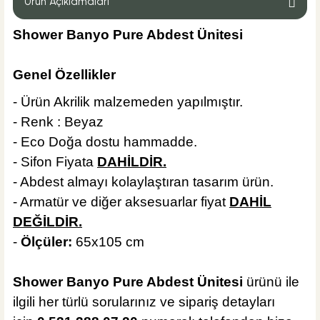
Ürün Açıklamaları
Shower Banyo Pure Abdest Ünitesi
4.950,00 TL
Genel Özellikler
- Ürün Akrilik malzemeden yapılmıştır.
Sepete Ekle
KARGO BEDAVA
- Renk : Beyaz
Hansgrohe
- Eco Doğa dostu hammadde.
Hansgrohe Focus 260 Kuğu Eviye Bataryası
- Sifon Fiyata
DAHİLDİR.
- Abdest almayı kolaylaştıran tasarım ürün.
- Armatür ve diğer aksesuarlar fiyat
DAHİL
DEĞİLDİR.
%47
19.303,20 TL
-
Ölçüler:
65x105 cm
10.230,70 TL
Shower Banyo Pure Abdest Ünitesi
ürünü ile
Sepete Ekle
ilgili her türlü sorularınız ve sipariş detayları