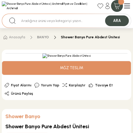
35+ Yıllık Tecrübe
Uzman Ekip Desteği
Nakit Ödemeli Özel Fiyatlar için Bizden Teklif Alabilirsiniz.
ARA
Anasayfa
BANYO
Shower Banyo Pure Abdest Ünitesi
MĞZ TESLİM
Fiyat Alarmı
Yorum Yap
Karşılaştır
Tavsiye Et
Ürünü Paylaş
Shower Banyo
Shower Banyo Pure Abdest Ünitesi