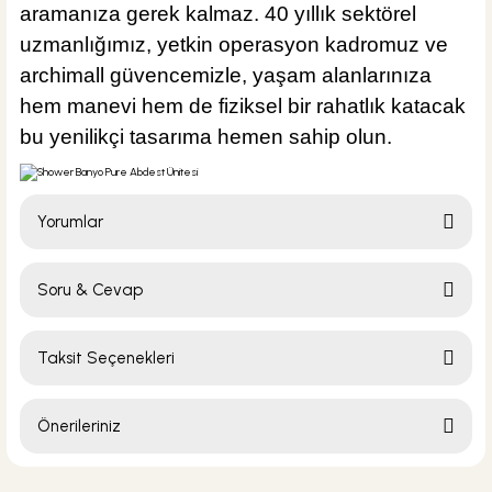
aramanıza gerek kalmaz. 40 yıllık sektörel
uzmanlığımız, yetkin operasyon kadromuz ve
archimall güvencemizle, yaşam alanlarınıza
hem manevi hem de fiziksel bir rahatlık katacak
bu yenilikçi tasarıma hemen sahip olun.
Yorumlar
Soru & Cevap
Bu ürüne ilk yorumu siz yapın!
Taksit Seçenekleri
Yorum Yaz
Ürün hakkında henüz soru sorulmamış.
Önerileriniz
Soru Sor
Bu ürünün fiyat bilgisi, resim, ürün açıklamalarında ve diğer konularda