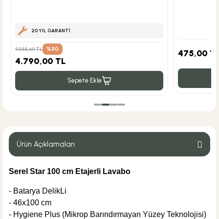
20 YIL GARANTİ
%50
9.585,60 TL
475,00 T
4.790,00 TL
Sepete Ekle
Ürün Açıklamaları
Serel Star 100 cm Etajerli Lavabo
- Batarya
DelikLi
- 46x100 cm
- Hygiene Plus (Mikrop Barındırmayan Yüzey Teknolojisi)