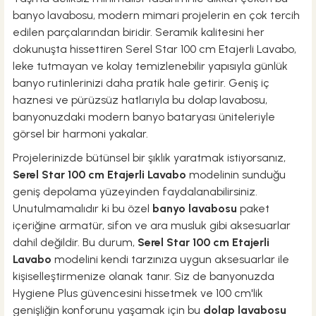
banyo lavabosu, modern mimari projelerin en çok tercih
edilen parçalarından biridir. Seramik kalitesini her
dokunuşta hissettiren Serel Star 100 cm Etajerli Lavabo,
leke tutmayan ve kolay temizlenebilir yapısıyla günlük
banyo rutinlerinizi daha pratik hale getirir. Geniş iç
haznesi ve pürüzsüz hatlarıyla bu dolap lavabosu,
banyonuzdaki modern banyo bataryası üniteleriyle
görsel bir harmoni yakalar.
Projelerinizde bütünsel bir şıklık yaratmak istiyorsanız,
Serel Star 100 cm Etajerli Lavabo
modelinin sunduğu
geniş depolama yüzeyinden faydalanabilirsiniz.
Unutulmamalıdır ki bu özel
banyo lavabosu
paket
içeriğine armatür, sifon ve ara musluk gibi aksesuarlar
dahil değildir. Bu durum,
Serel Star 100 cm Etajerli
Lavabo
modelini kendi tarzınıza uygun aksesuarlar ile
kişiselleştirmenize olanak tanır. Siz de banyonuzda
Hygiene Plus güvencesini hissetmek ve 100 cm'lik
genişliğin konforunu yaşamak için bu
dolap lavabosu