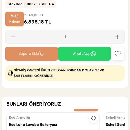
Stok Kodu : 3037TXS110H-4
9.840,00 TL
%33
6.595,18 TL
İndirim
Sepete Ekle
WhatsApp
SİPARİŞ ÖNCESİ ÜRÜN KIRILGANLIGINDAN DOLAYI SEVK
ŞARTLARINI ÖĞRENİNİZ..!
BUNLARI ÖNERİYORUZ
A
KARGO BEDAVA
Eca Armatür
Schell Armatü
Eca Luna Lavabo Bataryası
Schell Sanland