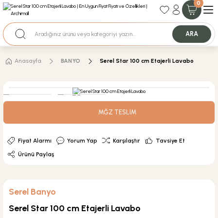
0
35+ Yıllık Tecrübe
Uzman Ekip Desteği
Nakit Ödemeli Özel Fiyatlar için Bizden Teklif Alabilirsiniz.
ARA
Anasayfa
BANYO
Serel Star 100 cm Etajerli Lavabo
MĞZ TESLİM
Fiyat Alarmı
Yorum Yap
Karşılaştır
Tavsiye Et
Ürünü Paylaş
Serel Banyo
Serel Star 100 cm Etajerli Lavabo