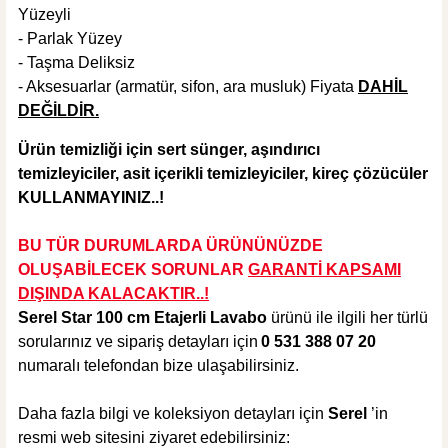
Yüzeyli
- Parlak Yüzey
- Taşma Deliksiz
- Aksesuarlar (armatür, sifon, ara musluk) Fiyata
DAHİL
DEĞİLDİR.
Ürün temizliği için sert
sünger, aşındırıcı
temizleyiciler, asit içerikli temizleyiciler, kireç çözücüler
KULLANMAYINIZ..!
BU TÜR DURUMLARDA ÜRÜNÜNÜZDE
OLUŞABİLECEK SORUNLAR
GARANTİ KAPSAMI
DIŞINDA KALA
CAKTIR..!
Serel Star 100 cm Etajerli Lavabo
ürünü ile ilgili her türlü
sorularınız ve sipariş detayları için
0 531 388 07 20
numaralı telefondan bize ulaşabilirsiniz.
Daha fazla bilgi ve koleksiyon detayları için
Serel
’in
resmi web sitesini ziyaret edebilirsiniz: