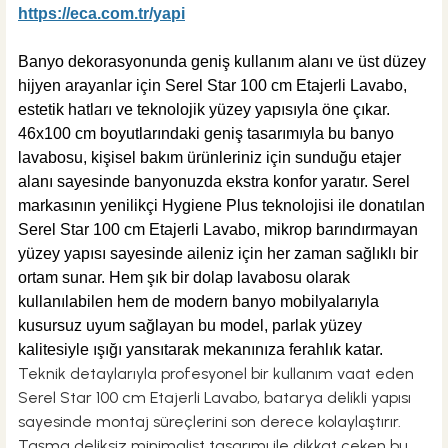
https://eca.com.tr/yapi
B
anyo dekorasyonunda geniş kullanım alanı ve üst düzey
hijyen arayanlar için
Serel Star 100 cm Etajerli Lavabo
,
estetik hatları ve teknolojik yüzey yapısıyla öne çıkar.
46x100 cm boyutlarındaki geniş tasarımıyla bu
banyo
lavabosu
, kişisel bakım ürünleriniz için sunduğu etajer
alanı sayesinde banyonuzda ekstra konfor yaratır. Serel
markasının yenilikçi Hygiene Plus teknolojisi ile donatılan
Serel Star 100 cm Etajerli Lavabo
, mikrop barındırmayan
yüzey yapısı sayesinde aileniz için her zaman sağlıklı bir
ortam sunar. Hem şık bir
dolap lavabosu
olarak
kullanılabilen hem de modern banyo mobilyalarıyla
kusursuz uyum sağlayan bu model, parlak yüzey
kalitesiyle ışığı yansıtarak mekanınıza ferahlık katar.
Teknik detaylarıyla profesyonel bir kullanım vaat eden
Serel Star 100 cm Etajerli Lavabo, batarya delikli yapısı
sayesinde montaj süreçlerini son derece kolaylaştırır.
Taşma deliksiz minimalist tasarımı ile dikkat çeken bu