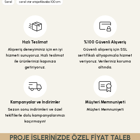
Serel
serel star etajerli lavabo 100 cm
Görüş ve önerileriniz için teşekkür ederiz.
Ürün resmi kalitesiz, bozuk veya görüntülenemiyor.
Ürün açıklamasında eksik bilgiler bulunuyor.
Ürün bilgilerinde hatalar bulunuyor.
Hızlı Teslimat
%100 Güvenli Alışveriş
Ürün fiyatı diğer sitelerden daha pahalı.
Alışveriş deneyiminiz için en iyi
Güvenli alışveriş için SSL
hizmeti sunuyoruz. Hızlı teslimat
sertifikalı altyapımızla hizmet
Bu ürüne benzer farklı alternatifler olmalı.
ile ürünlerinizi kapınıza
veriyoruz. Verileriniz koruma
getiriyoruz.
altında.
Gönder
Kampanyalar ve İndirimler
Müşteri Memnuniyeti
Sezon sonu indirimleri ve özel
Müşteri Memnuniyeti
teklfilerle dolu kampanyalarımızı
kaçırmayın!
PROJE İŞLERİNİZDE ÖZEL FİYAT TALEB