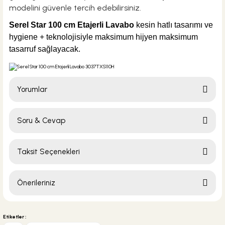
modelini güvenle tercih edebilirsiniz.
Serel Star 100 cm Etajerli Lavabo
kesin hatlı
tasarımı ve
hygiene + teknolojisiyle maksimum hijyen maksimum
tasarruf sağlayacak.
Yorumlar
Soru & Cevap
Bu ürüne ilk yorumu siz yapın!
Taksit Seçenekleri
Yorum Yaz
Ürün hakkında henüz soru sorulmamış.
Önerileriniz
Soru Sor
Bu ürünün fiyat bilgisi, resim, ürün açıklamalarında ve diğer konularda
yetersiz gördüğünüz noktaları öneri formunu kullanarak tarafımıza
Etiketler :
iletebilirsiniz.