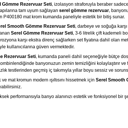
l Gömme Rezervuar Seti
, izolasyon straforuyla beraber sadece
 yapılarına tam uyum sağlayan
serel gömme rezervuar
, banyonu
lan P400180 mat krom kumanda paneliyle estetik bir bitiş sunar.
rel Smooth Gömme Rezervuar Seti
, darbeye ve soğuğa karşı
rlanan
Serel Gömme Rezervuar Seti
, 3-6 litrelik çift kademeli
ozyona karşı ekstra direnç sağlarken set fiyatına dahil olan metal
siyle kullanıcılarına güven vermektedir.
 Rezervuar Seti
, kumanda paneli dahil seçeneğiyle bütçe dos
kombinlendiğinde banyonuzun zemin temizliğini kolaylaştırır ve 
azlık testlerinden geçmiş iç takımıyla yıllar boyu sessiz ve sorun
k ve mat kromun modern ışıltısını hissetmek için
Serel Smooth 
abilirsiniz.
ksek performansıyla banyo alanınızı estetik ve fonksiyonel bir ş