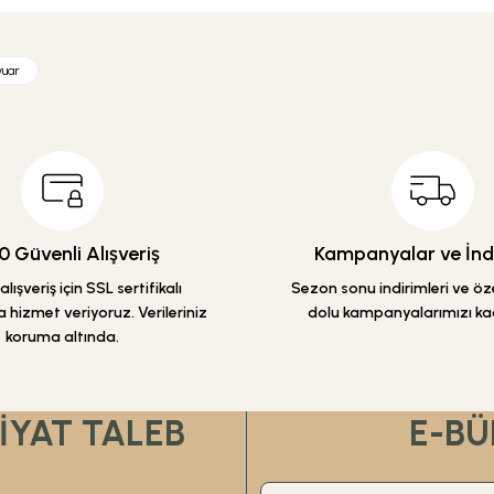
etersiz gördüğünüz noktaları öneri formunu kullanarak tarafımıza iletebilirsiniz
Ürün hakkında henüz soru sorulmamış.
Bu ürüne ilk yorumu siz yapın!
uar
Yorum Yaz
Soru Sor
 Güvenli Alışveriş
Kampanyalar ve İndi
lışveriş için SSL sertifikalı
Sezon sonu indirimleri ve özel
 hizmet veriyoruz. Verileriniz
dolu kampanyalarımızı ka
koruma altında.
Gönder
FİYAT TALEB
E-BÜ