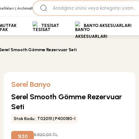
35+ Yıllık Tecrübe
Uzman Ekip Desteği
kit Ödemeli Özel Fiyatlar için Bizden Teklif Alabilirs
MUTFAK
TESİSAT
BANYO AKSESUARLARI
Serel Smooth Gömme Rezervuar Seti
Serel Banyo
Serel Smooth Gömme Rezervuar
Seti
Stok Kodu : T020111 | P400180-1
8.820,00 TL
%50