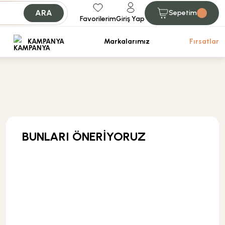
ARA
Sepetim
Favorilerim
Giriş Yap
iniz.
KAMPANYA
Markalarımız
Fırsatlar
BUNLARI ÖNERİYORUZ
KARGO BEDAVA
Eca Armatür
Eca Ankastre Ara Kesme Valfi