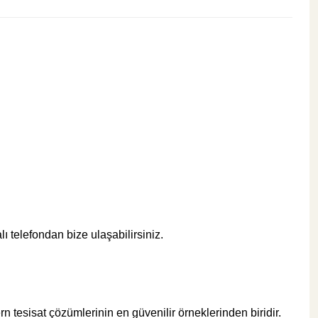
1.750,00 TL
Sepete Ekle
KARGO BEDAVA
ÜRÜN TÜKENDİ
Eca Armatür
Eca Ankastre Ara Kesme Valfi 102151017
ı telefondan bize ulaşabilirsiniz.
%50
1.748,40 TL
874,20 TL
ÜRÜN TÜKENDİ
rn tesisat çözümlerinin en güvenilir örneklerinden biridir.