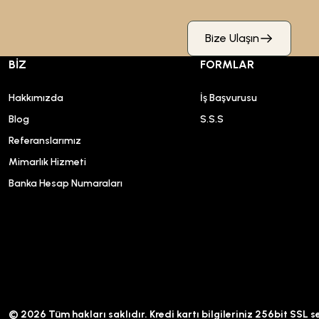
Bize Ulaşın
BİZ
FORMLAR
Hakkımızda
İş Başvurusu
Blog
S.S.S
Referanslarımız
Mimarlık Hizmeti
Banka Hesap Numaraları
© 2026 Tüm hakları saklıdır. Kredi kartı bilgileriniz 256bit SSL s