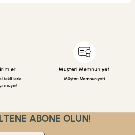
.
rimler
Müşteri Memnuniyeti
 teklfilerle
Müşteri Memnuniyeti
çırmayın!
LTENE ABONE OLUN!