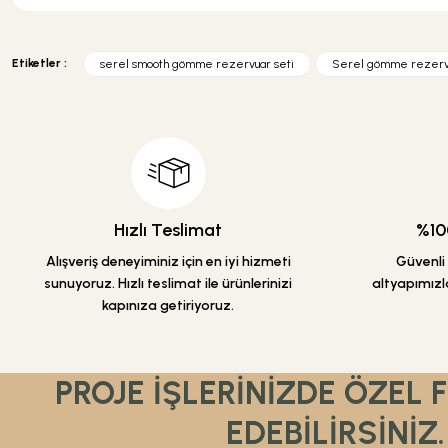
Bu ürünün fiyat bilgisi, resim, ürün açıklamalarında ve diğer konularda y
Görüş ve önerileriniz için teşekkür ederiz.
Etiketler :
serel smooth gömme rezervuar seti
Serel gömme rezerv
Ürün resmi kalitesiz, bozuk veya görüntülenemiyor.
Ürün açıklamasında eksik bilgiler bulunuyor.
Ürün bilgilerinde hatalar bulunuyor.
Ürün fiyatı diğer sitelerden daha pahalı.
Bu ürüne benzer farklı alternatifler olmalı.
Hızlı Teslimat
%100
Alışveriş deneyiminiz için en iyi hizmeti
Güvenli a
sunuyoruz. Hızlı teslimat ile ürünlerinizi
altyapımızla
kapınıza getiriyoruz.
PROJE İŞLERİNİZDE ÖZEL 
EDEBİLİRSİNİZ.