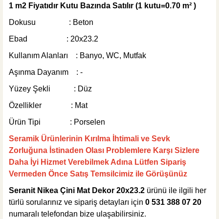
445,00 TL
1 m2 Fiyatıdır Kutu Bazında Satılır (1 kutu=0.70 m² )
Dokusu : Beton
Sepete Ekle
Ebad : 20x23.2
MĞZ TESLİM
Weber Yapı Kimyasalları
Kullanım Alanları : Banyo, WC, Mutfak
Weber Kol Flex Porselen Beyaz Yapıştırıcı 25 kg
Aşınma Dayanım : -
Yüzey Şekli : Düz
Özellikler : Mat
Ürün Tipi : Porselen
495,00 TL
Seramik Ürünlerinin Kırılma İhtimali ve Sevk
Zorluğuna İstinaden Olası Problemlere Karşı Sizlere
Sepete Ekle
Daha İyi Hizmet Verebilmek Adına Lütfen Sipariş
KARGO BEDAVA
Vermeden Önce Satış Temsilcimiz ile Görüşünüz
Tesay Profil
Tesay Profil Fayans Tesviye Klipsi 2 mm
Seranit Nikea Çini Mat Dekor 20x23.2
ürünü ile ilgili her
türlü sorularınız ve sipariş detayları için
0 531 388 07 20
numaralı telefondan bize ulaşabilirsiniz.