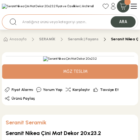
35+ Yıllık Tecrübe
Uzman Ekip Desteği
Nakit Ödemeli Özel Fiyatlar için Bizden Teklif Alabilirsiniz.
ARA
Anasayfa
SERAMİK
Seramik | Fayans
Seranit Nikea Ç
MĞZ TESLİM
Fiyat Alarmı
Yorum Yap
Karşılaştır
Tavsiye Et
Ürünü Paylaş
Seranit Seramik
Seranit Nikea Çini Mat Dekor 20x23.2