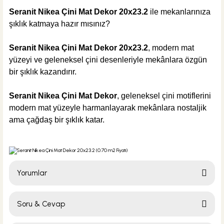
Seranit Nikea Çini Mat Dekor 20x23.2
ile mekanlarınıza
şıklık katmaya hazır mısınız?
295,00 TL
Seranit Nikea Çini Mat Dekor 20x23.2
, modern mat
Sepete Ekle
yüzeyi ve geleneksel çini desenleriyle mekânlara özgün
KARGO BEDAVA
bir şıklık kazandırır.
Tesay Profil
Seranit Nikea Çini Mat Dekor
, geleneksel çini motiflerini
Tesay Profil Fayans Tesviye Klipsi 1 mm
modern mat yüzeyle harmanlayarak mekânlara nostaljik
ama çağdaş bir şıklık katar.
295,00 TL
Yorumlar
Sepete Ekle
KARGO BEDAVA
Soru & Cevap
Tesay Profil
Bu ürüne ilk yorumu siz yapın!
Tesay Profil Fayans Tesviye Takozu