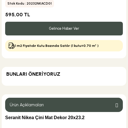
Stok Kodu : 20232NKACD01
595,00 TL
Gelince Haber Ver
1 m2 Fiyatıdır Kutu Bazında Satılır (1 kutu=0.70 m² )
BUNLARI ÖNERİYORUZ
MĞZ TESLİM
Weber Yapı Kimyasalları
Weber Kol Flex Porselen Gri Yapıştırıcı 25 kg
Ürün Açıklamaları
Seranit Nikea Çini Mat Dekor 20x23.2