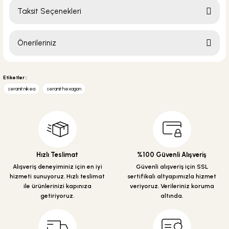
Taksit Seçenekleri
Yorum Yaz
Ürün hakkında henüz soru sorulmamış.
Önerileriniz
Soru Sor
295,00 TL
Bu ürünün fiyat bilgisi, resim, ürün açıklamalarında ve diğer konularda
yetersiz gördüğünüz noktaları öneri formunu kullanarak tarafımıza
Etiketler :
iletebilirsiniz.
Sepete Ekle
seranit nikea
seranit hexagon
Görüş ve önerileriniz için teşekkür ederiz.
Ürün resmi kalitesiz, bozuk veya görüntülenemiyor.
Ürün açıklamasında eksik bilgiler bulunuyor.
Ürün bilgilerinde hatalar bulunuyor.
Hızlı Teslimat
%100 Güvenli Alışveriş
Ürün fiyatı diğer sitelerden daha pahalı.
Alışveriş deneyiminiz için en iyi
Güvenli alışveriş için SSL
hizmeti sunuyoruz. Hızlı teslimat
sertifikalı altyapımızla hizmet
Bu ürüne benzer farklı alternatifler olmalı.
ile ürünlerinizi kapınıza
veriyoruz. Verileriniz koruma
getiriyoruz.
altında.