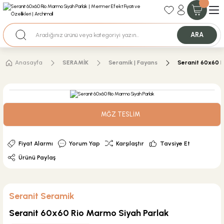
35+ Yıllık Tecrübe
Uzman Ekip Desteği
Nakit Ödemeli Özel Fiyatlar için Bizden Teklif Alabilirsiniz.
ARA
Anasayfa
SERAMİK
Seramik | Fayans
Seranit 60x60 R
MĞZ TESLİM
Fiyat Alarmı
Yorum Yap
Karşılaştır
Tavsiye Et
Ürünü Paylaş
Seranit Seramik
Seranit 60x60 Rio Marmo Siyah Parlak