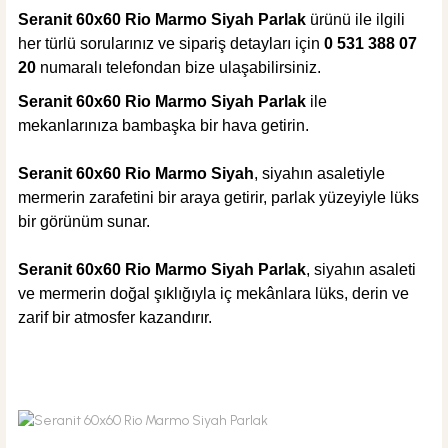
Seranit 60x60 Rio Marmo Siyah Parlak
ürünü ile ilgili
her türlü sorularınız ve sipariş detayları için
0 531 388 07
20
numaralı telefondan bize ulaşabilirsiniz.
Seranit 60x60 Rio Marmo Siyah Parlak
ile
295,00 TL
mekanlarınıza bambaşka bir hava getirin.
Seranit 60x60 Rio Marmo Siyah
, siyahın asaletiyle
Sepete Ekle
KARGO BEDAVA
mermerin zarafetini bir araya getirir, parlak yüzeyiyle lüks
bir görünüm sunar.
Tesay Profil
Tesay Profil Fayans Tesviye Klipsi 1 mm
Seranit 60x60 Rio Marmo Siyah Parlak
, siyahın asaleti
ve mermerin doğal şıklığıyla iç mekânlara lüks, derin ve
zarif bir atmosfer kazandırır.
295,00 TL
Sepete Ekle
KARGO BEDAVA