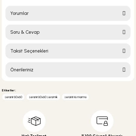
Tesay Profil
Yorumlar
Tesay Profil Fayans Tesviye Takozu
Soru & Cevap
Bu ürüne ilk yorumu siz yapın!
Taksit Seçenekleri
295,00 TL
Yorum Yaz
Ürün hakkında henüz soru sorulmamış.
Önerileriniz
Sepete Ekle
Soru Sor
Bu ürünün fiyat bilgisi, resim, ürün açıklamalarında ve diğer konularda
yetersiz gördüğünüz noktaları öneri formunu kullanarak tarafımıza
Etiketler :
iletebilirsiniz.
seranit 60x60
seranit 60x60 seramik
seranit rio marmo
Görüş ve önerileriniz için teşekkür ederiz.
Ürün resmi kalitesiz, bozuk veya görüntülenemiyor.
Ürün açıklamasında eksik bilgiler bulunuyor.
Ürün bilgilerinde hatalar bulunuyor.