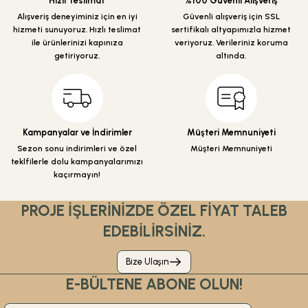
Hızlı Teslimat
%100 Güvenli Alışveriş
Ürün fiyatı diğer sitelerden daha pahalı.
Alışveriş deneyiminiz için en iyi
Güvenli alışveriş için SSL
hizmeti sunuyoruz. Hızlı teslimat
sertifikalı altyapımızla hizmet
Bu ürüne benzer farklı alternatifler olmalı.
ile ürünlerinizi kapınıza
veriyoruz. Verileriniz koruma
getiriyoruz.
altında.
Gönder
Kampanyalar ve İndirimler
Müşteri Memnuniyeti
Sezon sonu indirimleri ve özel
Müşteri Memnuniyeti
teklfilerle dolu kampanyalarımızı
kaçırmayın!
PROJE İŞLERİNİZDE ÖZEL FİYAT TALEB
EDEBİLİRSİNİZ.
Bize Ulaşın
E-BÜLTENE ABONE OLUN!