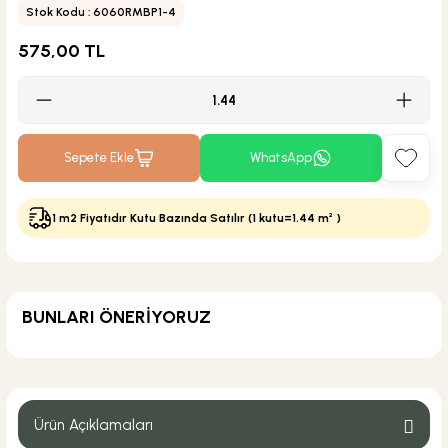
Stok Kodu : 6060RMBP1-4
575,00 TL
Sepete Ekle
WhatsApp
1 m2 Fiyatıdır Kutu Bazında Satılır (1 kutu=1.44 m² )
BUNLARI ÖNERİYORUZ
MĞZ TESLİM
Weber Yapı Kimyasalları
Weber Kol Flex Porselen Gri Yapıştırıcı 25 kg
Ürün Açıklamaları