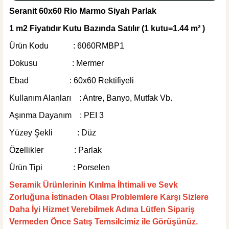
Seranit 60x60 Rio Marmo Siyah Parlak
1 m2 Fiyatıdır Kutu Bazında Satılır (1 kutu=1.44 m² )
445,00 TL
Ürün Kodu : 6060RMBP1
Sepete Ekle
Dokusu : Mermer
MĞZ TESLİM
Ebad : 60x60 Rektifiyeli
Weber Yapı Kimyasalları
Kullanım Alanları : Antre, Banyo, Mutfak Vb.
Weber Kol Flex Porselen Beyaz Yapıştırıcı 25 kg
Aşınma Dayanım : PEI 3
Yüzey Şekli : Düz
Özellikler : Parlak
495,00 TL
Ürün Tipi : Porselen
Seramik Ürünlerinin Kırılma İhtimali ve Sevk
Sepete Ekle
Zorluğuna İstinaden Olası Problemlere Karşı Sizlere
KARGO BEDAVA
Daha İyi Hizmet Verebilmek Adına Lütfen Sipariş
Tesay Profil
Vermeden Önce Satış Temsilcimiz ile Görüşünüz.
Tesay Profil Fayans Tesviye Klipsi 2 mm