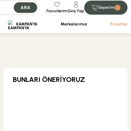
ARA
Sepetim
Favorilerim
Giriş Yap
iniz.
KAMPANYA
Markalarımız
Fırsatlar
BUNLARI ÖNERİYORUZ
MĞZ TESLİM
Weber Yapı Kimyasalları
Weber Kol Flex Porselen Gri Yapıştırıcı 25 kg