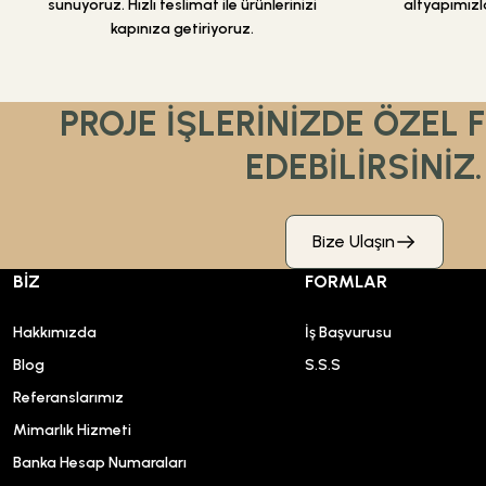
sunuyoruz. Hızlı teslimat ile ürünlerinizi
altyapımızla
kapınıza getiriyoruz.
PROJE İŞLERİNİZDE ÖZEL 
EDEBİLİRSİNİZ.
Bize Ulaşın
BİZ
FORMLAR
Hakkımızda
İş Başvurusu
Blog
S.S.S
Referanslarımız
Mimarlık Hizmeti
Banka Hesap Numaraları