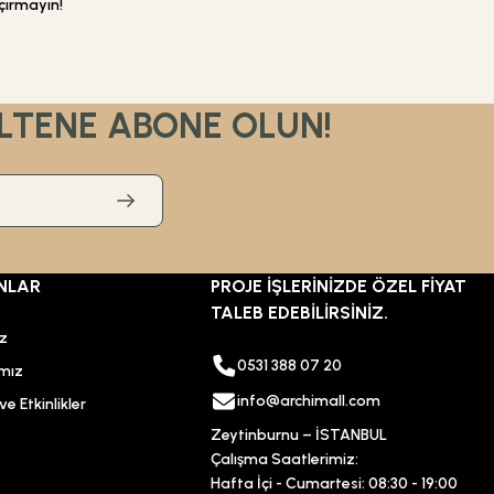
çırmayın!
LTENE ABONE OLUN!
295,00 TL
Sepete Ekle
NLAR
PROJE İŞLERİNİZDE ÖZEL FİYAT
TALEB EDEBİLİRSİNİZ.
ız
0531 388 07 20
mız
info@archimall.com
e Etkinlikler
Zeytinburnu – İSTANBUL
Çalışma Saatlerimiz:
Hafta İçi - Cumartesi: 08:30 - 19:00