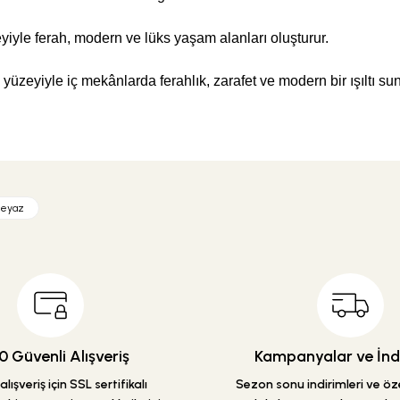
eyiyle ferah, modern ve lüks yaşam alanları oluşturur.
üzeyiyle iç mekânlarda ferahlık, zarafet ve modern bir ışıltı sun
etersiz gördüğünüz noktaları öneri formunu kullanarak tarafımıza iletebilirsiniz
Ürün hakkında henüz soru sorulmamış.
Bu ürüne ilk yorumu siz yapın!
beyaz
Yorum Yaz
Soru Sor
 Güvenli Alışveriş
Kampanyalar ve İndi
lışveriş için SSL sertifikalı
Sezon sonu indirimleri ve özel