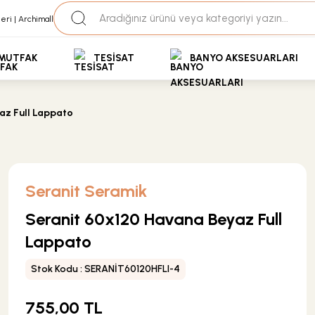
35+ Yıllık Tecrübe
Uzman Ekip Desteği
kit Ödemeli Özel Fiyatlar için Bizden Teklif Alabilirs
MUTFAK
TESİSAT
BANYO AKSESUARLARI
az Full Lappato
Seranit Seramik
Seranit 60x120 Havana Beyaz Full
Lappato
Stok Kodu : SERANİT60120HFLI-4
755,00 TL