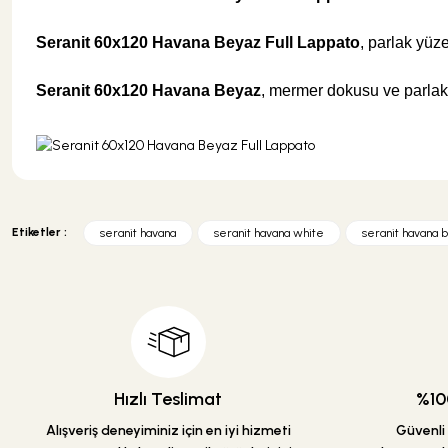
Seranit 60x120 Havana Beyaz Full Lappato
, parlak yüz
Seranit 60x120 Havana Beyaz
, mermer dokusu ve parlak y
Bu ürünün fiyat bilgisi, resim, ürün açıklamalarında ve diğer konularda y
Görüş ve önerileriniz için teşekkür ederiz.
Etiketler :
seranit havana
seranit havana white
seranit havana 
Ürün resmi kalitesiz, bozuk veya görüntülenemiyor.
Ürün açıklamasında eksik bilgiler bulunuyor.
Ürün bilgilerinde hatalar bulunuyor.
Ürün fiyatı diğer sitelerden daha pahalı.
Bu ürüne benzer farklı alternatifler olmalı.
Hızlı Teslimat
%100
Alışveriş deneyiminiz için en iyi hizmeti
Güvenli a