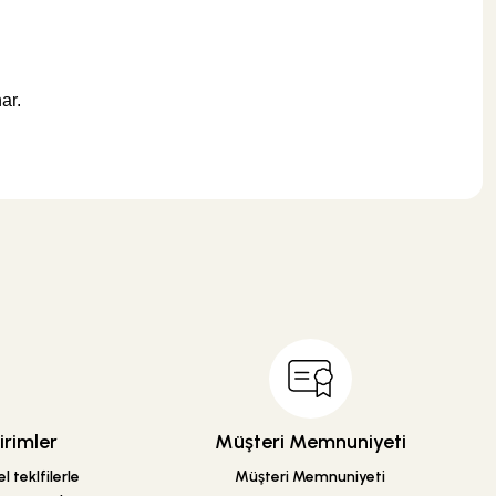
Tesay Profil
Tesay Profil Fayans Tesviye Klipsi 1 mm
ar.
.
295,00 TL
Sepete Ekle
KARGO BEDAVA
Tesay Profil
rimler
Müşteri Memnuniyeti
Tesay Profil Fayans Tesviye Takozu
 teklfilerle
Müşteri Memnuniyeti