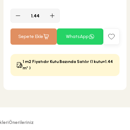
Sepete Ekle
WhatsApp
1 m2 Fiyatıdır Kutu Bazında Satılır (1 kutu=1.44
m² )
leri
Önerileriniz