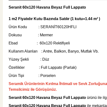
Seranit 60x120 Havana Beyaz Full Lappato
Şok Duşlar
Tezgah
1 m2 Fiyatıdır Kutu Bazında Satılır (1 kutu=1.44 m² )
Ürün Kodu : SERANİT60120HFLI
Spa Sauna Sistemler
Dokusu : Mermer
Ebad : 60x120 Rektifiyeli
Akıllı Klozet
Kullanım Alanları : Antre, Balkon, Banyo, Mutfak Vb.
Yüzey Şekli : Düz
Duş Kabinleri
Özellikler : Full Lappato (Parlak)
Ürün Tipi : Porselen
Duş Kanalları ve Sifonlar
Seramik Ürünlerinin Kırılma İhtimali ve Sevk Zorluğun
Temsilcimiz ile Görüşünüz.
Seranit 60x120 Havana Beyaz Full Lappato
ürünü ile ilg
Seranit 60x120 Havana Beyaz Full Lappato
ile mekanlar