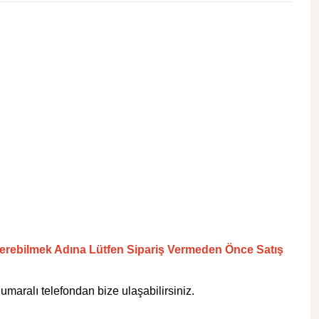
495,00 TL
Sepete Ekle
KARGO BEDAVA
Tesay Profil
Tesay Profil Fayans Tesviye Klipsi 2 mm
295,00 TL
 Verebilmek Adına Lütfen Sipariş Vermeden Önce Satış
umaralı telefondan bize ulaşabilirsiniz.
Sepete Ekle
KARGO BEDAVA