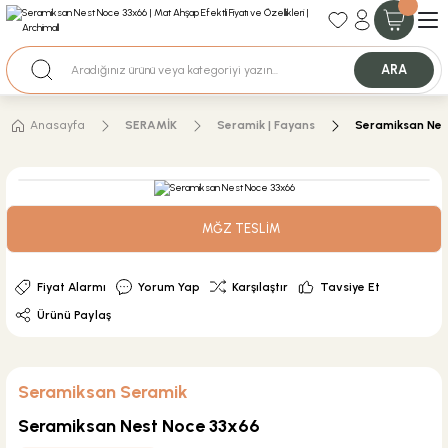
35+ Yıllık Tecrübe
Uzman Ekip Desteği
Nakit Ödemeli Özel Fiyatlar için Bizden Teklif Alabilirsiniz.
ARA
Anasayfa
SERAMİK
Seramik | Fayans
Seramiksan Nes
MĞZ TESLİM
Fiyat Alarmı
Yorum Yap
Karşılaştır
Tavsiye Et
Ürünü Paylaş
Seramiksan Seramik
Seramiksan Nest Noce 33x66