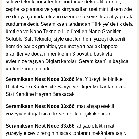
sırlı ve teknik porselenler, bordür ve dekoratif ürünler,
cephe kaplaması ve yapı kimyasalları üretimini ülkemizde
ve dünya çapında otuzun üzerinde ülkeye ihracat yaparak
825,00 TL
sürdürmektedir. Seramiksan tarafından Türkiye' de ilk defa
üretilen ve Nano Teknoloji ile üretilen Nano Granitler,
Soluble Salt Teknolojisiyle üretilen hem yüzeyi desenli
Sepete Ekle
KARGO BEDAVA
hem de parlak granitler, yarı mat yarı parlak lappato
granitler ve doğanın renklerini 3 boyutlu baskıyla
Tesay Profil
evlerinize taşıyan Digiart karoları Seramiksan' ın başlıca
Tesay Profil Fayans Tesviye Klipsi 2 mm
üretimlerinden biridir.
Seramiksan Nest Noce 33x66
Mat Yüzeyi ile birlikte
Dijital Baskı Kalitesiyle Banyo ve Diğer Mekanlarınızda
Sizi Kendine Hayran Bırakacak.
295,00 TL
Seramiksan Nest Noce 33x66
, mat ahşap efektli
yüzeyiyle doğal sıcaklık ve rustik bir şıklık sunar.
Sepete Ekle
KARGO BEDAVA
Seramiksan Nest Noce 33x66
, ahşap efektli mat
Tesay Profil
yüzeyiyle ceviz renginin sıcak tonlarını mekânlara taşır.