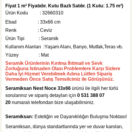
445,00 TL
Fiyat 1
m² Fiyatıdır. Kutu Bazlı Satılır. (1 Kutu: 1.75 m²)
Ürün Kodu : 32660310
Sepete Ekle
Ebad : 33x66 cm
MĞZ TESLİM
Renk : Ceviz
Weber Yapı Kimyasalları
Ürün Tipi : Seramik
Weber Kol Flex Porselen Beyaz Yapıştırıcı 25 kg
Kullanım Alanları :Yaşam Alanı, Banyo, Mutfak,Teras vb.
Yüzey : Mat
Seramik Ürünlerinin Kırılma İhtimali ve Sevk
Zorluğuna İstinaden Olası Problemlere Karşı Sizlere
Daha İyi Hizmet Verebilmek Adına Lütfen Sipariş
495,00 TL
Vermeden Önce Satış Temsilcimiz ile Görüşünüz.
Seramiksan Nest Noce 33x66
ürünü ile ilgili her türlü
Sepete Ekle
sorularınız ve sipariş detayları için
0 531 388 07
MĞZ TESLİM
20
numaralı telefondan bize ulaşabilirsiniz.
Weber Yapı Kimyasalları
Seramiksan:
Estetiğin ve Dayanıklılığın Buluşma Noktası!
Weber Joint Fleks Fuga Gri 20 Kg
Seramiksan, dünya standartlarında yer ve duvar karoları,