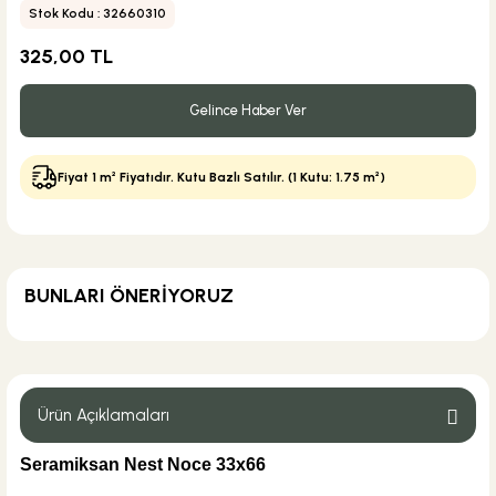
Stok Kodu : 32660310
325,00 TL
Gelince Haber Ver
Fiyat 1 m² Fiyatıdır. Kutu Bazlı Satılır. (1 Kutu: 1.75 m²)
BUNLARI ÖNERİYORUZ
MĞZ TESLİM
Weber Yapı Kimyasalları
Weber Kol Flex Porselen Gri Yapıştırıcı 25 kg
Ürün Açıklamaları
Seramiksan Nest Noce 33x66