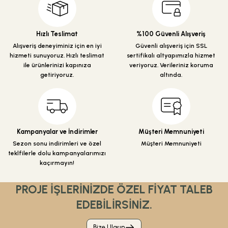
Ürün açıklamasında eksik bilgiler bulunuyor.
Ürün bilgilerinde hatalar bulunuyor.
Hızlı Teslimat
%100 Güvenli Alışveriş
Ürün fiyatı diğer sitelerden daha pahalı.
Alışveriş deneyiminiz için en iyi
Güvenli alışveriş için SSL
hizmeti sunuyoruz. Hızlı teslimat
sertifikalı altyapımızla hizmet
Bu ürüne benzer farklı alternatifler olmalı.
ile ürünlerinizi kapınıza
veriyoruz. Verileriniz koruma
getiriyoruz.
altında.
Gönder
Kampanyalar ve İndirimler
Müşteri Memnuniyeti
Sezon sonu indirimleri ve özel
Müşteri Memnuniyeti
teklfilerle dolu kampanyalarımızı
kaçırmayın!
PROJE İŞLERİNİZDE ÖZEL FİYAT TALEB
EDEBİLİRSİNİZ.
Bize Ulaşın