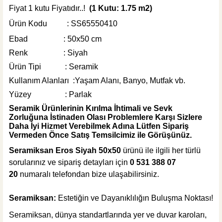
Fiyat 1 kutu Fiyatıdır..!
(1 Kutu: 1.75 m2)
825,00 TL
Ürün Kodu : SS65550410
Ebad : 50x50 cm
Sepete Ekle
Renk : Siyah
Ürün Tipi : Seramik
Kullanım Alanları :Yaşam Alanı, Banyo, Mutfak vb.
Yüzey : Parlak
Seramik Ürünlerinin Kırılma İhtimali ve Sevk
Zorluğuna İstinaden Olası Problemlere Karşı Sizlere
Daha İyi Hizmet Verebilmek Adına Lütfen Sipariş
Vermeden Önce Satış Temsilcimiz ile Görüşünüz.
Seramiksan Eros Siyah 50x50
ürünü ile ilgili her türlü
sorularınız ve sipariş detayları için
0 531 388 07
20
numaralı telefondan bize ulaşabilirsiniz.
Seramiksan:
Estetiğin ve Dayanıklılığın Buluşma Noktası!
Seramiksan, dünya standartlarında yer ve duvar karoları,