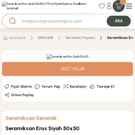
35+ Yıllık Tecrübe
Uzman Ekip Desteği
Nakit Ödemeli Özel Fiyatlar için Bizden Teklif Alabilirsiniz.
ARA
Anasayfa
SERAMİK
Seramik | Fayans
Seramiksan Ero
MĞZ TESLİM
Fiyat Alarmı
Yorum Yap
Karşılaştır
Tavsiye Et
Ürünü Paylaş
Seramiksan Seramik
Seramiksan Eros Siyah 50x50