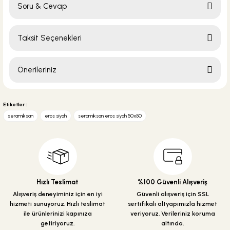
Soru & Cevap
Bu ürüne ilk yorumu siz yapın!
Taksit Seçenekleri
Yorum Yaz
Ürün hakkında henüz soru sorulmamış.
Önerileriniz
Soru Sor
Bu ürünün fiyat bilgisi, resim, ürün açıklamalarında ve diğer konularda
yetersiz gördüğünüz noktaları öneri formunu kullanarak tarafımıza
Etiketler :
iletebilirsiniz.
seramiksan
eros siyah
seramiksan eros siyah 50x50
Görüş ve önerileriniz için teşekkür ederiz.
Ürün resmi kalitesiz, bozuk veya görüntülenemiyor.
Ürün açıklamasında eksik bilgiler bulunuyor.
Ürün bilgilerinde hatalar bulunuyor.
Hızlı Teslimat
%100 Güvenli Alışveriş
Ürün fiyatı diğer sitelerden daha pahalı.
Alışveriş deneyiminiz için en iyi
Güvenli alışveriş için SSL
hizmeti sunuyoruz. Hızlı teslimat
sertifikalı altyapımızla hizmet
Bu ürüne benzer farklı alternatifler olmalı.
ile ürünlerinizi kapınıza
veriyoruz. Verileriniz koruma
getiriyoruz.
altında.