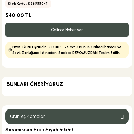
Stok Kodu : SS65550411
540,00 TL
Gelince Haber Ver
Fiyat 1 kutu Fiyatıdır..! (1 Kutu: 1.75 m2) Ürünün Kırılma İhtimali ve
Sevk Zorluğuna İstinaden, Sadece DEPOMUZDAN Teslim Edilir.
BUNLARI ÖNERİYORUZ
MĞZ TESLİM
Weber Yapı Kimyasalları
Weber Joint Fleks Fuga Gri 20 Kg
Ürün Açıklamaları
Seramiksan Eros Siyah 50x50