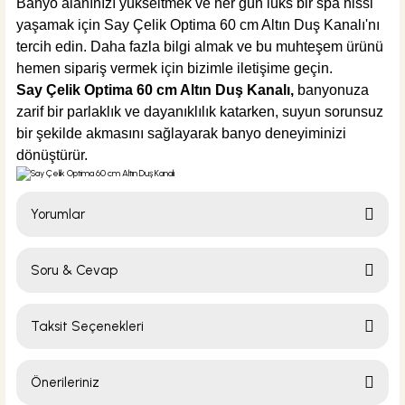
Banyo alanınızı yükseltmek ve her gün lüks bir spa hissi
yaşamak için Say Çelik Optima 60 cm Altın Duş Kanalı'nı
tercih edin. Daha fazla bilgi almak ve bu muhteşem ürünü
hemen sipariş vermek için bizimle iletişime geçin.
Say Çelik Optima 60 cm Altın Duş Kanalı
,
banyonuza
zarif bir parlaklık ve dayanıklılık katarken, suyun sorunsuz
bir şekilde akmasını sağlayarak banyo deneyiminizi
dönüştürür.
Yorumlar
Soru & Cevap
Bu ürüne ilk yorumu siz yapın!
Taksit Seçenekleri
Yorum Yaz
Ürün hakkında henüz soru sorulmamış.
Önerileriniz
Soru Sor