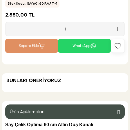
Stok Kodu : SAY601.60.P.A.PT-1
2.550,00 TL
Sepete Ekle
WhatsApp
BUNLARI ÖNERİYORUZ
MĞZ TESLİM
Weber Yapı Kimyasalları
Weber Dry SS-7 Easy Yalıtım Harcı
Ürün Açıklamaları
Say Çelik Optima 60 cm Altın Duş Kanalı