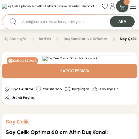
35+ Yıllık Tecrübe
Uzman Ekip Desteği
Nakit Ödemeli Özel Fiyatlar için Bizden Teklif Alabilirsiniz.
ARA
Anasayfa
BANYO
Duş Kanalları ve Sifonlar
Say Çelik 
KARGO BEDAVA
KARGO BEDAVA
Fiyat Alarmı
Yorum Yap
Karşılaştır
Tavsiye Et
Ürünü Paylaş
Say Çelik
Say Çelik Optima 60 cm Altın Duş Kanalı