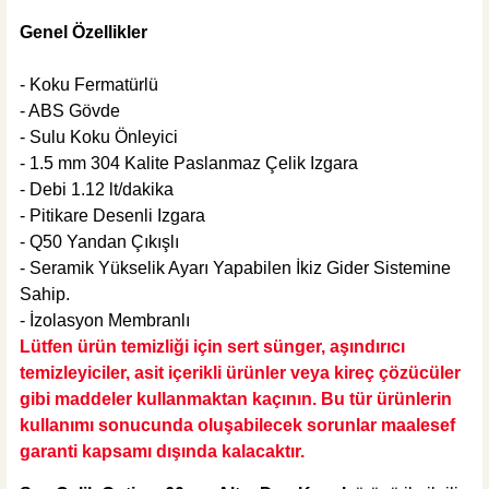
1.295,00 TL
Genel Özellikler
- Koku Fermatürlü
Sepete Ekle
MĞZ TESLİM
- ABS Gövde
ÜRÜN TÜKENDİ
- Sulu Koku Önleyici
Weber Yapı Kimyasalları
- 1.5 mm 304 Kalite Paslanmaz Çelik Izgara
Weber DRY SS-8 Yalıtım Harcı (25 KG TOZ+ 10 KG SIVI)
- Debi 1.12 lt/dakika
- Pitikare Desenli Izgara
- Q50 Yandan Çıkışlı
- Seramik Yükselik Ayarı Yapabilen İkiz Gider Sistemine
Sahip.
966,10 TL
- İzolasyon Membranlı
Lütfen ürün temizliği için sert sünger, aşındırıcı
ÜRÜN TÜKENDİ
temizleyiciler, asit içerikli ürünler veya kireç çözücüler
gibi maddeler kullanmaktan kaçının. Bu tür ürünlerin
kullanımı sonucunda oluşabilecek sorunlar maalesef
garanti kapsamı dışında kalacaktır.