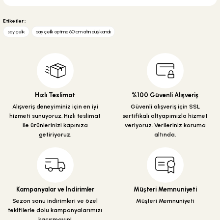
Bu ürünün fiyat bilgisi, resim, ürün açıklamalarında ve diğer konularda
yetersiz gördüğünüz noktaları öneri formunu kullanarak tarafımıza
Etiketler :
iletebilirsiniz.
say çelik
say çelik optima 60 cm altın duş kanalı
Görüş ve önerileriniz için teşekkür ederiz.
Ürün resmi kalitesiz, bozuk veya görüntülenemiyor.
Ürün açıklamasında eksik bilgiler bulunuyor.
Ürün bilgilerinde hatalar bulunuyor.
Hızlı Teslimat
%100 Güvenli Alışveriş
Ürün fiyatı diğer sitelerden daha pahalı.
Alışveriş deneyiminiz için en iyi
Güvenli alışveriş için SSL
hizmeti sunuyoruz. Hızlı teslimat
sertifikalı altyapımızla hizmet
Bu ürüne benzer farklı alternatifler olmalı.
ile ürünlerinizi kapınıza
veriyoruz. Verileriniz koruma
getiriyoruz.
altında.
Gönder
Kampanyalar ve İndirimler
Müşteri Memnuniyeti
Sezon sonu indirimleri ve özel
Müşteri Memnuniyeti
teklfilerle dolu kampanyalarımızı
kaçırmayın!