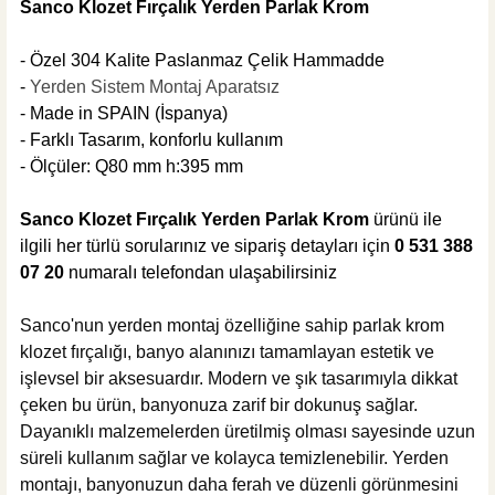
Sanco Klozet Fırçalık Yerden Parlak Krom
%30
367,20 TL
- Özel 304 Kalite Paslanmaz Çelik Hammadde
257,04 TL
-
Yerden Sistem Montaj Aparatsız
- Made in SPAIN (İspanya)
ÜRÜN TÜKENDİ
- Farklı Tasarım, konforlu kullanım
ÜRÜN TÜKENDİ
- Ölçüler: Q80 mm h:395 mm
Csk Banyo Aksesuarları
Csk Banyo Aksu Diş Fırçalık Mat Siyah AKS12402
Sanco Klozet Fırçalık Yerden Parlak Krom
ürünü ile
ilgili her türlü sorularınız ve sipariş detayları için
0 531 388
07 20
numaralı
telefondan ulaşabilirsiniz
%30
367,20 TL
Sanco'nun yerden montaj özelliğine sahip parlak krom
257,04 TL
klozet fırçalığı, banyo alanınızı tamamlayan estetik ve
işlevsel bir aksesuardır. Modern ve şık tasarımıyla dikkat
ÜRÜN TÜKENDİ
çeken bu ürün, banyonuza zarif bir dokunuş sağlar.
ÜRÜN TÜKENDİ
Dayanıklı malzemelerden üretilmiş olması sayesinde uzun
Csk Banyo Aksesuarları
süreli kullanım sağlar ve kolayca temizlenebilir. Yerden
Csk Banyo Aksu Uzun Havluluk Mat Siyah AKS12403
montajı, banyonuzun daha ferah ve düzenli görünmesini