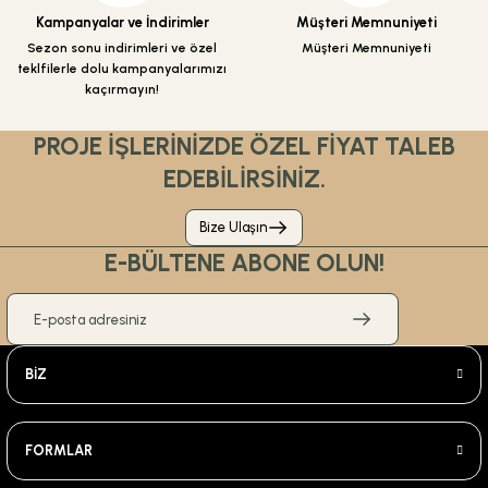
Gönder
ÜRÜN TÜKENDİ
Kampanyalar ve İndirimler
Müşteri Memnuniyeti
Sezon sonu indirimleri ve özel
Müşteri Memnuniyeti
ÜRÜN TÜKENDİ
teklfilerle dolu kampanyalarımızı
Csk Banyo Aksesuarları
kaçırmayın!
Csk Banyo Aksu İkili Askılık Mat Siyah AKS12407
PROJE İŞLERİNİZDE ÖZEL FİYAT TALEB
EDEBİLİRSİNİZ.
%30
Bize Ulaşın
270,00 TL
189,00 TL
E-BÜLTENE ABONE OLUN!
ÜRÜN TÜKENDİ
KARGO BEDAVA
ÜRÜN TÜKENDİ
Csk Banyo Aksesuarları
BİZ
Csk Banyo Aksu Rozetli Süngerlik Siyah AKS12411
FORMLAR