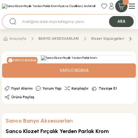
35+ Yıllık Tecrübe
Uzman Ekip Desteği
Nakit Ödemeli Özel Fiyatlar için Bizden Teklif Alabilirsiniz.
ARA
Anasayfa
BANYO AKSESUARLARI
Klozet Süpürgeleri
KARGO BEDAVA
KARGO BEDAVA
Fiyat Alarmı
Yorum Yap
Karşılaştır
Tavsiye Et
Ürünü Paylaş
Sanco Banyo Aksesuarları
Sanco Klozet Fırçalık Yerden Parlak Krom