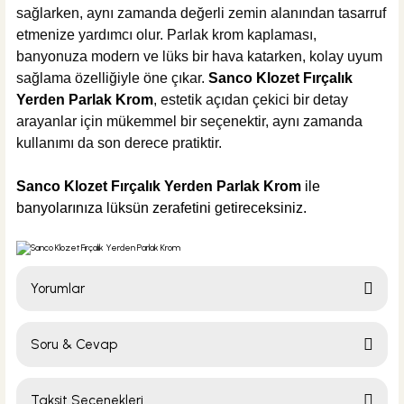
sağlarken, aynı zamanda değerli zemin alanından tasarruf
etmenize yardımcı olur. Parlak krom kaplaması,
banyonuza modern ve lüks bir hava katarken, kolay uyum
sağlama özelliğiyle öne çıkar.
Sanco Klozet Fırçalık
%30
666,00 TL
Yerden Parlak Krom
, estetik açıdan çekici bir detay
466,20 TL
arayanlar için mükemmel bir seçenektir, aynı zamanda
kullanımı da son derece pratiktir.
ÜRÜN TÜKENDİ
ÜRÜN TÜKENDİ
Sanco Klozet Fırçalık Yerden Parlak Krom
ile
Csk Banyo Aksesuarları
banyolarınıza lüksün zerafetini getireceksiniz.
Csk Banyo Aksu Halka Havluluk Mat Siyah AKS12404
Yorumlar
%30
498,00 TL
348,60 TL
Soru & Cevap
Bu ürüne ilk yorumu siz yapın!
ÜRÜN TÜKENDİ
Taksit Seçenekleri
ÜRÜN TÜKENDİ