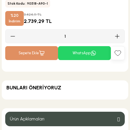
Stok Kodu : 90518-A90-1
3.424,11 TL
%20
2.739,29 TL
İndirim
Sepete Ekle
WhatsApp
BUNLARI ÖNERİYORUZ
ÜRÜN TÜKENDİ
Csk Banyo Aksesuarları
Csk Banyo Aksu Sabunluk Mat Siyah AKS12401
Ürün Açıklamaları