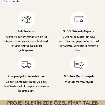
Orka banyo dolabı
Görüş ve önerileriniz için teşekkür ederiz.
Ürün resmi kalitesiz, bozuk veya görüntülenemiyor.
Ürün açıklamasında eksik bilgiler bulunuyor.
Ürün bilgilerinde hatalar bulunuyor.
Hızlı Teslimat
%100 Güvenli Alışveriş
Ürün fiyatı diğer sitelerden daha pahalı.
Alışveriş deneyiminiz için en iyi
Güvenli alışveriş için SSL
hizmeti sunuyoruz. Hızlı teslimat
sertifikalı altyapımızla hizmet
Bu ürüne benzer farklı alternatifler olmalı.
ile ürünlerinizi kapınıza
veriyoruz. Verileriniz koruma
getiriyoruz.
altında.
Gönder
Kampanyalar ve İndirimler
Müşteri Memnuniyeti
Sezon sonu indirimleri ve özel
Müşteri Memnuniyeti
teklfilerle dolu kampanyalarımızı
kaçırmayın!
PROJE İŞLERİNİZDE ÖZEL FİYAT TALEB