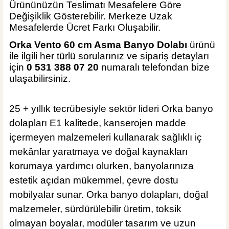
Ürününüzün Teslimatı Mesafelere Göre
Hansgrohe
Değişiklik Gösterebilir. Merkeze Uzak
Hansgrohe Krom S Tipi Lavabo Sifonu
Mesafelerde Ücret Farkı Oluşabilir.
Orka Vento 60 cm Asma Banyo Dolabı
ürünü
ile ilgili her türlü sorularınız ve sipariş detayları
için
0 531 388 07 20
numaralı telefondan bize
%40
ulaşabilirsiniz.
2.714,40 TL
1.630,00 TL
25 + yıllık tecrübesiyle sektör lideri Orka banyo
Sepete Ekle
dolapları E1 kalitede, kanserojen madde
ÜRÜN TÜKENDİ
Tema Banyo
içermeyen malzemeleri kullanarak sağlıklı iç
Tema Pop-Up Krom Sifon Otomatiği
mekânlar yaratmaya ve doğal kaynakları
korumaya yardımcı olurken, banyolarınıza
estetik açıdan mükemmel, çevre dostu
mobilyalar sunar. Orka banyo dolapları, doğal
malzemeler, sürdürülebilir üretim, toksik
233,90 TL
olmayan boyalar, modüler tasarım ve uzun