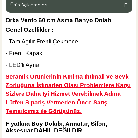
Ürün Açıklamaları
Orka Vento 60 cm Asma Banyo Dolabı
Genel Özellikler :
%32
2.835,00 TL
1.920,00 TL
- Tam Açılır Frenli Çekmece
Sepete Ekle
- Frenli Kapak
KARGO BEDAVA
- LED'li Ayna
Hansgrohe
Hansgrohe Logis 100 Lavabo Bataryası
Seramik Ürünlerinin Kırılma İhtimali ve Sevk
Zorluğuna İstinaden Olası Problemlere Karşı
Sizlere Daha İyi Hizmet Verebilmek Adına
Lütfen Sipariş Vermeden Önce Satış
%40
16.666,80 TL
Temsilcimiz ile Görüşünüz.
10.000,08 TL
Fiyatlara Boy Dolabı, Armatür, Sifon,
Sepete Ekle
Aksesuar
DAHİL DEĞİLDİR.
KARGO BEDAVA