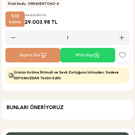
Stok Kodu : ORKAVENTO60-4
44.621,50 TL
%35
29.003,98 TL
İndirim
Sepete Ekle
WhatsApp
Ürünün Kırılma İhtimali ve Sevk Zorluğuna İstinaden, Sadece
DEPOMUZDAN Teslim Edilir.
BUNLARI ÖNERİYORUZ
KARGO BEDAVA
Geberit
Geberit Lavabo Sifonu U Tipi Krom