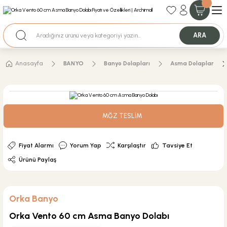
35+ Yıllık Tecrübe
Uzman Ekip Desteği
Nakit Ödemeli Özel Fiyatlar için Bizden Teklif Alabilirsiniz.
ARA
Anasayfa
BANYO
Banyo Dolapları
Asma Dolaplar
MĞZ TESLİM
Fiyat Alarmı
Yorum Yap
Karşılaştır
Tavsiye Et
Ürünü Paylaş
Orka Banyo
Orka Vento 60 cm Asma Banyo Dolabı