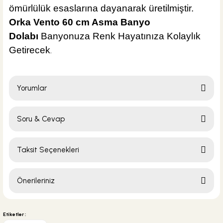
ömürlülük esaslarına dayanarak üretilmiştir.
ÜRÜN TÜKENDİ
Orka Vento 60 cm Asma Banyo
Dolabı
Banyonuza Renk Hayatınıza Kolaylık
.
Getirecek
Yorumlar
Soru & Cevap
Bu ürüne ilk yorumu siz yapın!
Taksit Seçenekleri
Yorum Yaz
Ürün hakkında henüz soru sorulmamış.
Önerileriniz
Soru Sor
Bu ürünün fiyat bilgisi, resim, ürün açıklamalarında ve diğer konularda
yetersiz gördüğünüz noktaları öneri formunu kullanarak tarafımıza
Etiketler :
iletebilirsiniz.