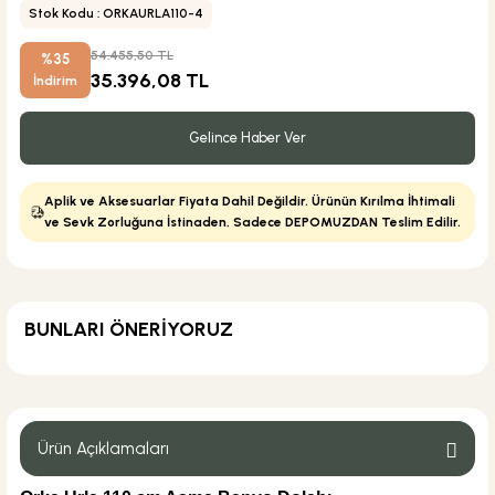
Stok Kodu : ORKAURLA110-4
54.455,50 TL
%35
35.396,08 TL
İndirim
Gelince Haber Ver
Aplik ve Aksesuarlar Fiyata Dahil Değildir. Ürünün Kırılma İhtimali
ve Sevk Zorluğuna İstinaden, Sadece DEPOMUZDAN Teslim Edilir.
BUNLARI ÖNERİYORUZ
KARGO BEDAVA
Geberit
Geberit Lavabo Sifonu U Tipi Krom
Ürün Açıklamaları