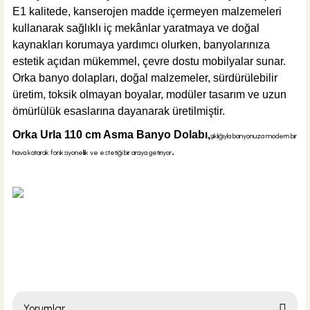
E1 kalitede, kanserojen madde içermeyen malzemeleri
kullanarak sağlıklı iç mekânlar yaratmaya ve doğal
kaynakları korumaya yardımcı olurken, banyolarınıza
estetik açıdan mükemmel, çevre dostu mobilyalar sunar.
%40
2.714,40 TL
Orka banyo dolapları, doğal malzemeler, sürdürülebilir
1.630,00 TL
üretim, toksik olmayan boyalar, modüler tasarım ve uzun
Sepete Ekle
ömürlülük esaslarına dayanarak üretilmiştir.
ÜRÜN TÜKENDİ
Orka Urla 110 cm Asma Banyo Dolabı
,
şıklığıyla banyonuza modern bir
Tema Banyo
.
hava katarak fonksiyonellik ve estetiği bir araya getiriyor
Tema Pop-Up Krom Sifon Otomatiği
233,90 TL
ÜRÜN TÜKENDİ
Yorumlar