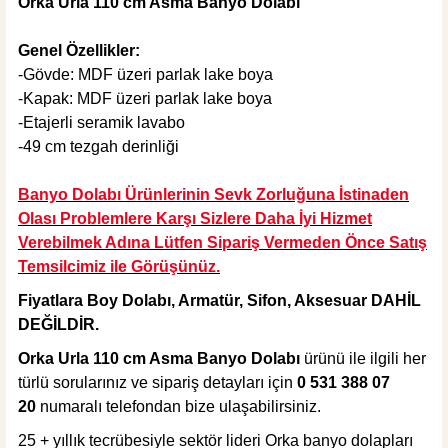
Orka Urla 110 cm Asma Banyo Dolabı
%32
2.835,00 TL
Genel Özellikler:
1.920,00 TL
-Gövde: MDF üzeri parlak lake boya
-Kapak: MDF üzeri parlak lake boya
Sepete Ekle
KARGO BEDAVA
-Etajerli seramik lavabo
-49 cm tezgah derinliği
Hansgrohe
Hansgrohe Logis 100 Lavabo Bataryası
Banyo Dolabı Ürünlerinin Sevk Zorluğuna İstinaden
Olası Problemlere Karşı Sizlere Daha İyi Hizmet
Verebilmek Adına Lütfen Sipariş Vermeden Önce Satış
Temsilcimiz ile Görüşünüz.
%40
16.666,80 TL
Fiyatlara Boy Dolabı, Armatür, Sifon, Aksesuar
DAHİL
10.000,08 TL
DEĞİLDİR.
Sepete Ekle
Orka Urla 110 cm Asma Banyo Dolabı
ürünü ile ilgili her
KARGO BEDAVA
türlü sorularınız ve sipariş detayları için
0 531 388 07
Hansgrohe
20
numaralı telefondan bize ulaşabilirsiniz.
Hansgrohe Krom S Tipi Lavabo Sifonu
25 + yıllık tecrübesiyle sektör lideri Orka banyo dolapları