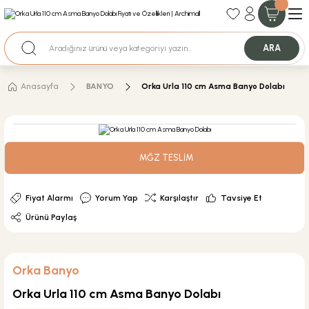
35+ Yıllık Tecrübe
Uzman Ekip Desteği
Nakit Ödemeli Özel Fiyatlar için Bizden Teklif Alabilirsiniz.
ARA
Anasayfa
BANYO
Orka Urla 110 cm Asma Banyo Dolabı
MĞZ TESLİM
Fiyat Alarmı
Yorum Yap
Karşılaştır
Tavsiye Et
Ürünü Paylaş
Orka Banyo
Orka Urla 110 cm Asma Banyo Dolabı