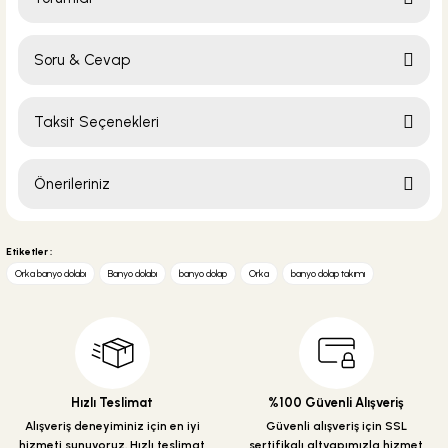
Soru & Cevap
Bu ürüne ilk yorumu siz yapın!
Taksit Seçenekleri
Yorum Yaz
Ürün hakkında henüz soru sorulmamış.
Önerileriniz
Soru Sor
Bu ürünün fiyat bilgisi, resim, ürün açıklamalarında ve diğer konularda
yetersiz gördüğünüz noktaları öneri formunu kullanarak tarafımıza
Etiketler :
iletebilirsiniz.
Orka banyo dolabı
Banyo dolabı
banyo dolap
Orka
banyo dolap takımı
Görüş ve önerileriniz için teşekkür ederiz.
Ürün resmi kalitesiz, bozuk veya görüntülenemiyor.
Ürün açıklamasında eksik bilgiler bulunuyor.
Ürün bilgilerinde hatalar bulunuyor.
Hızlı Teslimat
%100 Güvenli Alışveriş
Ürün fiyatı diğer sitelerden daha pahalı.
Alışveriş deneyiminiz için en iyi
Güvenli alışveriş için SSL
hizmeti sunuyoruz. Hızlı teslimat
sertifikalı altyapımızla hizmet
Bu ürüne benzer farklı alternatifler olmalı.