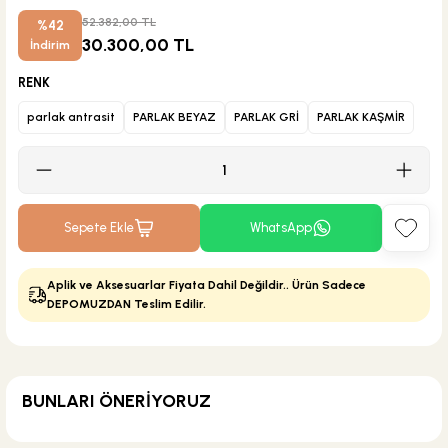
52.382,00 TL
%42
30.300,00 TL
İndirim
RENK
parlak antrasit
PARLAK BEYAZ
PARLAK GRİ
PARLAK KAŞMİR
Sepete Ekle
WhatsApp
Aplik ve Aksesuarlar Fiyata Dahil Değildir.. Ürün Sadece
DEPOMUZDAN Teslim Edilir.
BUNLARI ÖNERİYORUZ
KARGO BEDAVA