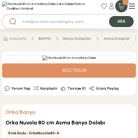
35+ Yıllık Tecrübe
Uzman Ekip Desteği
Nakit Ödemeli Özel Fiyatlar için Bizden Teklif Alabilirsiniz.
ARA
Anasayfa
BANYO
Banyo Dolapları
Asma Dolaplar
MĞZ TESLİM
Yorum Yap
Karşılaştır
Tavsiye Et
Ürünü Paylaş
Orka Banyo
Orka Nuvola 80 cm Asma Banyo Dolabı
Stok Kodu : OrkaNuvola80-4