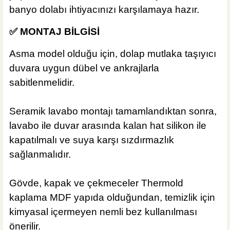
233,90 TL
banyo dolabı ihtiyacınızı karşılamaya hazır.
✅ MONTAJ BİLGİSİ
ÜRÜN TÜKENDİ
Asma model olduğu için, dolap mutlaka taşıyıcı
duvara uygun dübel ve ankrajlarla
sabitlenmelidir.
Seramik lavabo montajı tamamlandıktan sonra,
lavabo ile duvar arasında kalan hat silikon ile
kapatılmalı ve suya karşı sızdırmazlık
sağlanmalıdır.
Gövde, kapak ve çekmeceler Thermold
kaplama MDF yapıda olduğundan, temizlik için
kimyasal içermeyen nemli bez kullanılması
önerilir.