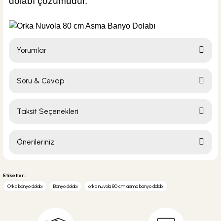
dolabı çözümüdür.
Yorumlar
Soru & Cevap
Bu ürüne ilk yorumu siz yapın!
Taksit Seçenekleri
Yorum Yaz
Ürün hakkında henüz soru sorulmamış.
Önerileriniz
Soru Sor
Bu ürünün fiyat bilgisi, resim, ürün açıklamalarında ve diğer konularda
yetersiz gördüğünüz noktaları öneri formunu kullanarak tarafımıza
Etiketler :
iletebilirsiniz.
Orka banyo dolabı
Banyo dolabı
orka nuvola 80 cm asma banyo dolabı
Görüş ve önerileriniz için teşekkür ederiz.
Ürün resmi kalitesiz, bozuk veya görüntülenemiyor.