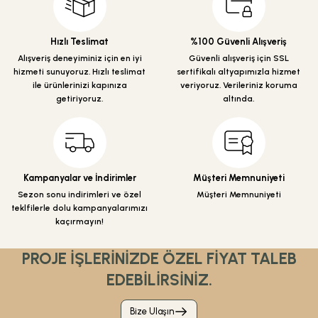
Ürün açıklamasında eksik bilgiler bulunuyor.
Ürün bilgilerinde hatalar bulunuyor.
Hızlı Teslimat
%100 Güvenli Alışveriş
Ürün fiyatı diğer sitelerden daha pahalı.
Alışveriş deneyiminiz için en iyi
Güvenli alışveriş için SSL
hizmeti sunuyoruz. Hızlı teslimat
sertifikalı altyapımızla hizmet
Bu ürüne benzer farklı alternatifler olmalı.
ile ürünlerinizi kapınıza
veriyoruz. Verileriniz koruma
getiriyoruz.
altında.
Gönder
Kampanyalar ve İndirimler
Müşteri Memnuniyeti
Sezon sonu indirimleri ve özel
Müşteri Memnuniyeti
teklfilerle dolu kampanyalarımızı
kaçırmayın!
PROJE İŞLERİNİZDE ÖZEL FİYAT TALEB
EDEBİLİRSİNİZ.
Bize Ulaşın