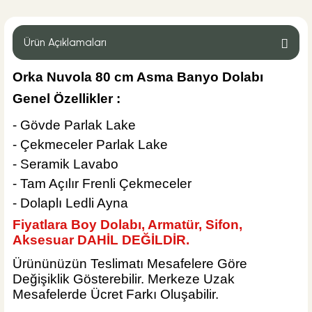
Geberit
Geberit Lavabo Sifonu U Tipi Krom
Ürün Açıklamaları
Orka Nuvola 80 cm Asma Banyo Dolabı
Genel Özellikler :
%32
2.835,00 TL
1.920,00 TL
- Gövde Parlak Lake
Sepete Ekle
- Çekmeceler Parlak Lake
KARGO BEDAVA
- Seramik Lavabo
Hansgrohe
- Tam Açılır Frenli Çekmeceler
Hansgrohe Logis 100 Lavabo Bataryası
- Dolaplı Ledli Ayna
Fiyatlara Boy Dolabı, Armatür, Sifon,
Aksesuar
DAHİL DEĞİLDİR.
Ürününüzün Teslimatı Mesafelere Göre
%40
16.666,80 TL
Değişiklik Gösterebilir. Merkeze Uzak
10.000,08 TL
Mesafelerde Ücret Farkı Oluşabilir.