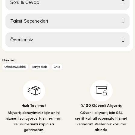
Soru & Cevap
Bu ürüne ilk yorumu siz yapın!
Taksit Seçenekleri
Yorum Yaz
Ürün hakkında henüz soru sorulmamış.
Önerileriniz
Soru Sor
Bu ürünün fiyat bilgisi, resim, ürün açıklamalarında ve diğer konularda
yetersiz gördüğünüz noktaları öneri formunu kullanarak tarafımıza
Etiketler :
iletebilirsiniz.
Orka banyo dolabı
Banyo dolabı
Orka
Görüş ve önerileriniz için teşekkür ederiz.
Ürün resmi kalitesiz, bozuk veya görüntülenemiyor.
Ürün açıklamasında eksik bilgiler bulunuyor.
Ürün bilgilerinde hatalar bulunuyor.
Hızlı Teslimat
%100 Güvenli Alışveriş
Ürün fiyatı diğer sitelerden daha pahalı.
Alışveriş deneyiminiz için en iyi
Güvenli alışveriş için SSL
hizmeti sunuyoruz. Hızlı teslimat
sertifikalı altyapımızla hizmet
Bu ürüne benzer farklı alternatifler olmalı.
ile ürünlerinizi kapınıza
veriyoruz. Verileriniz koruma
getiriyoruz.
altında.