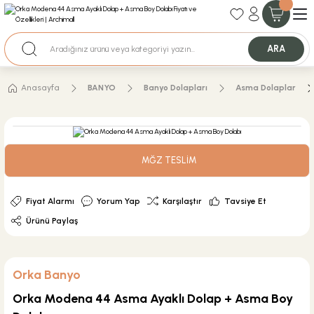
35+ Yıllık Tecrübe
Uzman Ekip Desteği
Nakit Ödemeli Özel Fiyatlar için Bizden Teklif Alabilirsiniz.
ARA
Anasayfa
BANYO
Banyo Dolapları
Asma Dolaplar
MĞZ TESLİM
Fiyat Alarmı
Yorum Yap
Karşılaştır
Tavsiye Et
Ürünü Paylaş
Orka Banyo
Orka Modena 44 Asma Ayaklı Dolap + Asma Boy