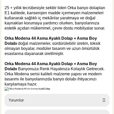
Hansgrohe Krom S Tipi Lavabo Sifonu
25 + yıllık tecrübesiyle sektör lideri Orka banyo dolapları
E1 kalitede, kanserojen madde içermeyen malzemeleri
kullanarak sağlıklı iç mekânlar yaratmaya ve doğal
kaynakları korumaya yardımcı olurken, banyolarınıza
estetik açıdan mükemmel, çevre dostu mobilyalar sunar.
%40
2.714,40 TL
1.630,00 TL
Orka Modena 44 Asma Ayaklı Dolap + Asma Boy
Dolabı
doğal malzemeler, sürdürülebilir üretim, toksik
Sepete Ekle
olmayan boyalar, modüler tasarım ve uzun ömürlülük
esaslarına dayanarak üretilmiştir.
ÜRÜN TÜKENDİ
Tema Banyo
Orka Modena 44 Asma Ayaklı Dolap + Asma Boy
Tema Pop-Up Krom Sifon Otomatiği
Dolabı
Banyonuza Renk Hayatınıza Kolaylık Getirecek.
Orka Modena serisi kaliteli malzeme yapısı ve modern
tasarımı ile banyolarınızda banyo dolabı ihtiyacınızı
karşılamaya hazır.
233,90 TL
Yorumlar
ÜRÜN TÜKENDİ