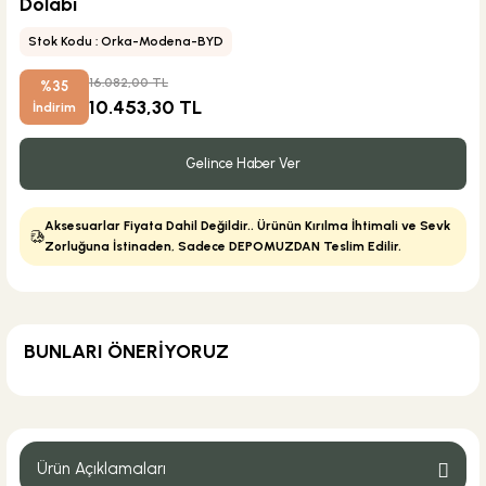
Dolabı
Stok Kodu : Orka-Modena-BYD
16.082,00 TL
%35
10.453,30 TL
İndirim
Gelince Haber Ver
Aksesuarlar Fiyata Dahil Değildir.. Ürünün Kırılma İhtimali ve Sevk
Zorluğuna İstinaden, Sadece DEPOMUZDAN Teslim Edilir.
BUNLARI ÖNERİYORUZ
KARGO BEDAVA
Geberit
Geberit Lavabo Sifonu U Tipi Krom
Ürün Açıklamaları