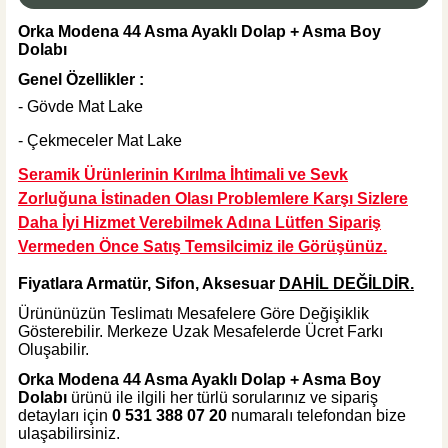
Orka Modena 44 Asma Ayaklı Dolap + Asma Boy
Dolabı
%32
2.835,00 TL
Genel Özellikler :
1.920,00 TL
- Gövde Mat Lake
Sepete Ekle
- Çekmeceler Mat Lake
KARGO BEDAVA
Seramik Ürünlerinin Kırılma İhtimali ve Sevk
Hansgrohe
Zorluğuna İstinaden Olası Problemlere Karşı Sizlere
Hansgrohe Logis 100 Lavabo Bataryası
Daha İyi Hizmet Verebilmek Adına Lütfen Sipariş
Vermeden Önce Satış Temsilcimiz ile Görüşünüz.
Fiyatlara Armatür, Sifon, Aksesuar
DAHİL DEĞİLDİR.
Ürününüzün Teslimatı Mesafelere Göre Değişiklik
%40
16.666,80 TL
Gösterebilir. Merkeze Uzak Mesafelerde Ücret Farkı
10.000,08 TL
Oluşabilir.
Sepete Ekle
Orka Modena 44 Asma Ayaklı Dolap + Asma Boy
KARGO BEDAVA
Dolabı
ürünü ile ilgili her türlü sorularınız ve sipariş
detayları için
0 531 388 07 20
numaralı telefondan bize
Hansgrohe
ulaşabilirsiniz.