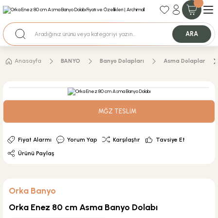
35+ Yıllık Tecrübe
Uzman Ekip Desteği
Nakit Ödemeli Özel Fiyatlar için Bizden Teklif Alabilirsiniz.
ARA
Anasayfa
BANYO
Banyo Dolapları
Asma Dolaplar
MĞZ TESLİM
Fiyat Alarmı
Yorum Yap
Karşılaştır
Tavsiye Et
Ürünü Paylaş
Orka Banyo
Orka Enez 80 cm Asma Banyo Dolabı