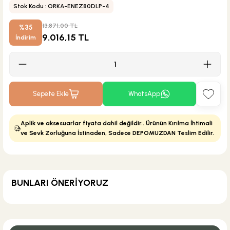
Stok Kodu : ORKA-ENEZ80DLP-4
13.871,00 TL
%35
9.016,15 TL
İndirim
Sepete Ekle
WhatsApp
Aplik ve aksesuarlar fiyata dahil değildir.. Ürünün Kırılma İhtimali
ve Sevk Zorluğuna İstinaden, Sadece DEPOMUZDAN Teslim Edilir.
BUNLARI ÖNERİYORUZ
KARGO BEDAVA
Eca Armatür
Eca Delta Lavabo Bataryası