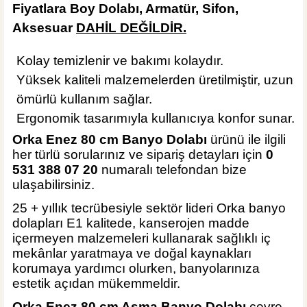
Fiyatlara Boy Dolabı, Armatür, Sifon,
Newarc Armatür
Newarc Aqua Siyah Lavabo Bataryası 941521B
Aksesuar
DAHİL DEĞİLDİR.
Kolay temizlenir ve bakımı kolaydır.
Yüksek kaliteli malzemelerden üretilmiştir, uzun
ömürlü kullanım sağlar.
%46
3.540,00 TL
Ergonomik tasarımıyla kullanıcıya konfor sunar.
1.895,00 TL
Orka Enez 80 cm Banyo Dolabı
ürünü ile ilgili
ÜRÜN TÜKENDİ
her türlü sorularınız ve sipariş detayları için
0
531 388 07 20
numaralı telefondan bize
ulaşabilirsiniz.
25 + yıllık tecrübesiyle sektör lideri Orka banyo
dolapları E1 kalitede, kanserojen madde
içermeyen malzemeleri kullanarak sağlıklı iç
mekânlar yaratmaya ve doğal kaynakları
korumaya yardımcı olurken, banyolarınıza
estetik açıdan mükemmeldir.
Orka Enez 80 cm Asma Banyo Dolabı
çevre