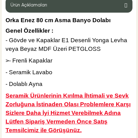
Ürün Açıklamaları
Orka Enez 80 cm Asma Banyo Dolabı
Genel Özellikler :
4.600,00 TL
- Gövde ve Kapaklar E1 Desenli Yonga Levha
veya Beyaz MDF Üzeri PETGLOSS
Sepete Ekle
KARGO BEDAVA
>
- Frenli Kapaklar
Hansgrohe
- Seramik Lavabo
Hansgrohe Logis E 100 Lavabo Bataryası
- Dolablı Ayna
Seramik Ürünlerinin Kırılma İhtimali ve Sevk
Zorluğuna İstinaden Olası Problemlere Karşı
%40
10.068,00 TL
Sizlere Daha İyi Hizmet Verebilmek Adına
6.040,80 TL
Lütfen Sipariş Vermeden Önce Satış
Sepete Ekle
Temsilcimiz ile Görüşünüz.
KARGO BEDAVA
ÜRÜN TÜKENDİ