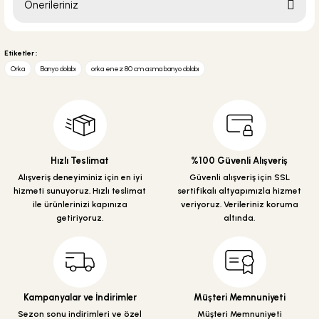
Önerileriniz
Soru Sor
Bu ürünün fiyat bilgisi, resim, ürün açıklamalarında ve diğer konularda
yetersiz gördüğünüz noktaları öneri formunu kullanarak tarafımıza
Etiketler :
iletebilirsiniz.
Orka
Banyo dolabı
orka enez 80 cm asma banyo dolabı
Görüş ve önerileriniz için teşekkür ederiz.
Ürün resmi kalitesiz, bozuk veya görüntülenemiyor.
Ürün açıklamasında eksik bilgiler bulunuyor.
Ürün bilgilerinde hatalar bulunuyor.
Hızlı Teslimat
%100 Güvenli Alışveriş
Ürün fiyatı diğer sitelerden daha pahalı.
Alışveriş deneyiminiz için en iyi
Güvenli alışveriş için SSL
hizmeti sunuyoruz. Hızlı teslimat
sertifikalı altyapımızla hizmet
Bu ürüne benzer farklı alternatifler olmalı.
ile ürünlerinizi kapınıza
veriyoruz. Verileriniz koruma
getiriyoruz.
altında.
Gönder
Kampanyalar ve İndirimler
Müşteri Memnuniyeti
Sezon sonu indirimleri ve özel
Müşteri Memnuniyeti