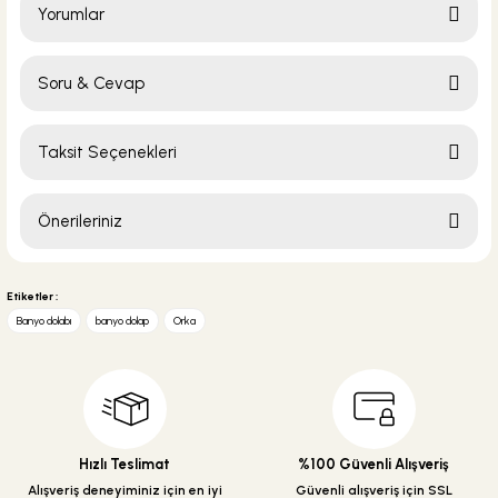
Yorumlar
Soru & Cevap
Bu ürüne ilk yorumu siz yapın!
Taksit Seçenekleri
Yorum Yaz
Ürün hakkında henüz soru sorulmamış.
Önerileriniz
Soru Sor
Bu ürünün fiyat bilgisi, resim, ürün açıklamalarında ve diğer konularda
yetersiz gördüğünüz noktaları öneri formunu kullanarak tarafımıza
Etiketler :
iletebilirsiniz.
Banyo dolabı
banyo dolap
Orka
Görüş ve önerileriniz için teşekkür ederiz.
Ürün resmi kalitesiz, bozuk veya görüntülenemiyor.
Ürün açıklamasında eksik bilgiler bulunuyor.
Ürün bilgilerinde hatalar bulunuyor.
Hızlı Teslimat
%100 Güvenli Alışveriş
Ürün fiyatı diğer sitelerden daha pahalı.
Alışveriş deneyiminiz için en iyi
Güvenli alışveriş için SSL