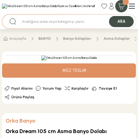
35+ Yıllık Tecrübe
Uzman Ekip Desteği
Nakit Ödemeli Özel Fiyatlar için Bizden Teklif Alabilirsiniz.
ARA
Anasayfa
BANYO
Banyo Dolapları
Asma Dolaplar
MĞZ TESLİM
Fiyat Alarmı
Yorum Yap
Karşılaştır
Tavsiye Et
Ürünü Paylaş
Orka Banyo
Orka Dream 105 cm Asma Banyo Dolabı