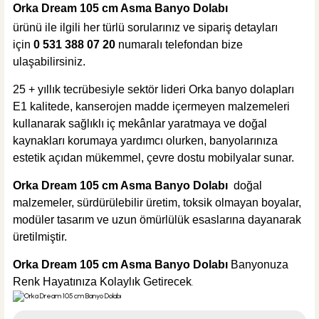
Orka Dream 105 cm Asma Banyo Dolabı
ürünü ile ilgili her türlü sorularınız ve sipariş detayları
için
0 531 388 07 20
numaralı telefondan bize
ulaşabilirsiniz.
%40
2.714,40 TL
1.630,00 TL
25 + yıllık tecrübesiyle sektör lideri Orka banyo dolapları
E1 kalitede, kanserojen madde içermeyen malzemeleri
Sepete Ekle
kullanarak sağlıklı iç mekânlar yaratmaya ve doğal
ÜRÜN TÜKENDİ
kaynakları korumaya yardımcı olurken, banyolarınıza
Tema Banyo
estetik açıdan mükemmel, çevre dostu mobilyalar sunar.
Tema Pop-Up Krom Sifon Otomatiği
Orka Dream 105 cm Asma Banyo Dolabı
doğal
malzemeler, sürdürülebilir üretim, toksik olmayan boyalar,
modüler tasarım ve uzun ömürlülük esaslarına dayanarak
üretilmiştir.
233,90 TL
Orka Dream 105 cm Asma Banyo Dolabı
Banyonuza
Renk Hayatınıza Kolaylık Getirecek
.
ÜRÜN TÜKENDİ