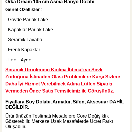
Orka Dream 105 cm Asma Banyo Dolabı
Genel Özellikler :
%32
2.835,00 TL
1.920,00 TL
- Gövde Parlak Lake
- Kapaklar Parlak Lake
Sepete Ekle
KARGO BEDAVA
- Seramik Lavabo
Hansgrohe
- Frenli Kapaklar
Hansgrohe Logis 100 Lavabo Bataryası
- Led li Ayna
Seramik Ürünlerinin Kırılma İhtimali ve Sevk
Zorluğuna İstinaden Olası Problemlere Karşı Sizlere
Daha İyi Hizmet Verebilmek Adına Lütfen Sipariş
%40
16.666,80 TL
Vermeden Önce Satış Temsilcimiz ile Görüşünüz.
10.000,08 TL
Fiyatlara Boy Dolabı, Armatür, Sifon, Aksesuar
DAHİL
Sepete Ekle
DEĞİLDİR.
KARGO BEDAVA
Ürününüzün Teslimatı Mesafelere Göre Değişiklik
Hansgrohe
Gösterebilir. Merkeze Uzak Mesafelerde Ücret Farkı
Hansgrohe Krom S Tipi Lavabo Sifonu
Oluşabilir.