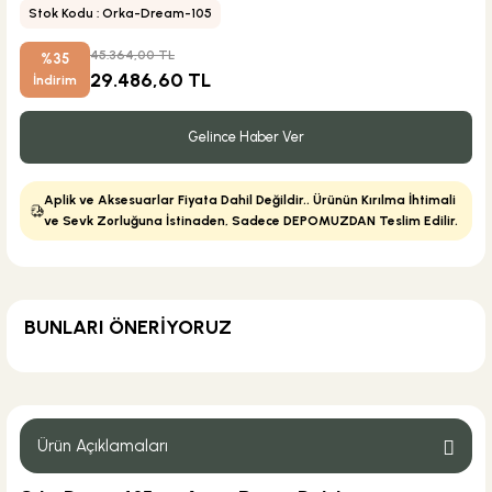
Stok Kodu : Orka-Dream-105
45.364,00 TL
%35
29.486,60 TL
İndirim
Gelince Haber Ver
Aplik ve Aksesuarlar Fiyata Dahil Değildir.. Ürünün Kırılma İhtimali
ve Sevk Zorluğuna İstinaden, Sadece DEPOMUZDAN Teslim Edilir.
BUNLARI ÖNERİYORUZ
KARGO BEDAVA
Geberit
Geberit Lavabo Sifonu U Tipi Krom
Ürün Açıklamaları