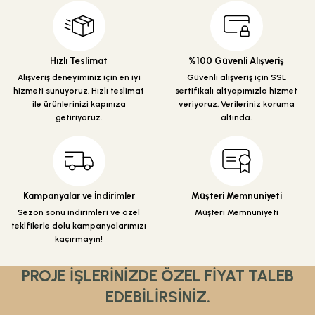
Ürün resmi kalitesiz, bozuk veya görüntülenemiyor.
Ürün açıklamasında eksik bilgiler bulunuyor.
Ürün bilgilerinde hatalar bulunuyor.
Hızlı Teslimat
%100 Güvenli Alışveriş
Ürün fiyatı diğer sitelerden daha pahalı.
Alışveriş deneyiminiz için en iyi
Güvenli alışveriş için SSL
hizmeti sunuyoruz. Hızlı teslimat
sertifikalı altyapımızla hizmet
Bu ürüne benzer farklı alternatifler olmalı.
ile ürünlerinizi kapınıza
veriyoruz. Verileriniz koruma
getiriyoruz.
altında.
Gönder
Kampanyalar ve İndirimler
Müşteri Memnuniyeti
Sezon sonu indirimleri ve özel
Müşteri Memnuniyeti
teklfilerle dolu kampanyalarımızı
kaçırmayın!
PROJE İŞLERİNİZDE ÖZEL FİYAT TALEB
EDEBİLİRSİNİZ.