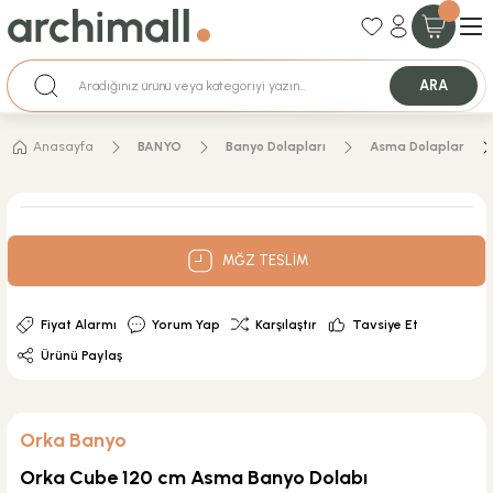
35+ Yıllık Tecrübe
Uzman Ekip Desteği
Nakit Ödemeli Özel Fiyatlar için Bizden Teklif Alabilirsiniz.
ARA
Anasayfa
BANYO
Banyo Dolapları
Asma Dolaplar
MĞZ TESLİM
Fiyat Alarmı
Yorum Yap
Karşılaştır
Tavsiye Et
Ürünü Paylaş
Orka Banyo
Orka Cube 120 cm Asma Banyo Dolabı