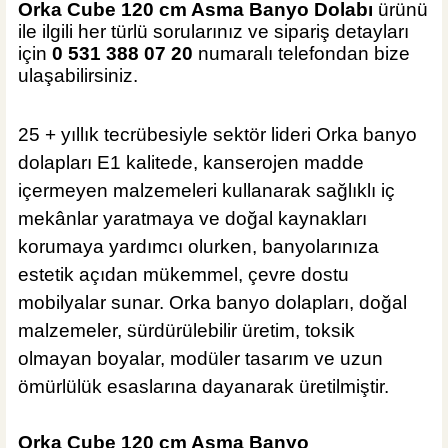
Orka Cube 120 cm Asma Banyo Dolabı
ürünü
Hansgrohe
ile ilgili her türlü sorularınız ve sipariş detayları
Hansgrohe Krom S Tipi Lavabo Sifonu
için
0 531 388 07 20
numaralı telefondan bize
ulaşabilirsiniz.
25 + yıllık tecrübesiyle sektör lideri Orka banyo
%40
2.714,40 TL
dolapları E1 kalitede, kanserojen madde
1.630,00 TL
içermeyen malzemeleri kullanarak sağlıklı iç
mekânlar yaratmaya ve doğal kaynakları
Sepete Ekle
korumaya yardımcı olurken, banyolarınıza
ÜRÜN TÜKENDİ
estetik açıdan mükemmel, çevre dostu
Tema Banyo
Tema Pop-Up Krom Sifon Otomatiği
mobilyalar sunar. Orka banyo dolapları, doğal
malzemeler, sürdürülebilir üretim, toksik
olmayan boyalar, modüler tasarım ve uzun
ömürlülük esaslarına dayanarak üretilmiştir.
233,90 TL
Orka Cube 120 cm Asma Banyo