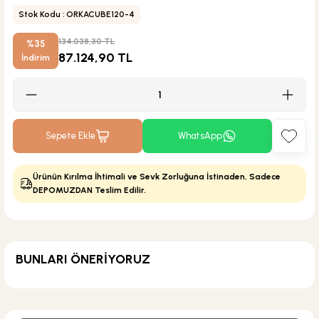
Stok Kodu : ORKACUBE120-4
134.038,30 TL
%35
87.124,90 TL
İndirim
Sepete Ekle
WhatsApp
Ürünün Kırılma İhtimali ve Sevk Zorluğuna İstinaden, Sadece
DEPOMUZDAN Teslim Edilir.
BUNLARI ÖNERİYORUZ
KARGO BEDAVA
Geberit
Geberit Lavabo Sifonu U Tipi Krom