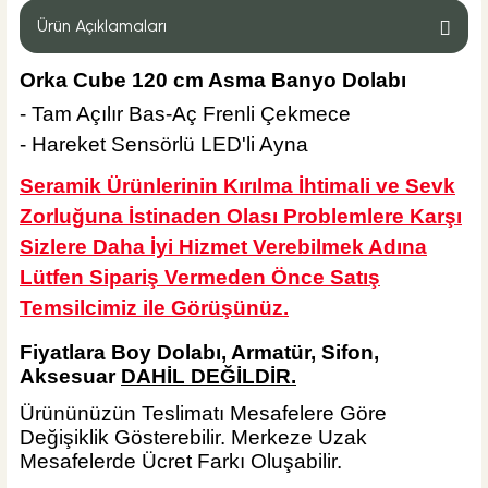
Ürün Açıklamaları
Orka Cube 120 cm Asma Banyo Dolabı
- Tam Açılır Bas-Aç Frenli Çekmece
%32
2.835,00 TL
1.920,00 TL
- Hareket Sensörlü LED'li Ayna
Sepete Ekle
Seramik Ürünlerinin Kırılma İhtimali ve Sevk
KARGO BEDAVA
Zorluğuna İstinaden Olası Problemlere Karşı
Hansgrohe
Sizlere Daha İyi Hizmet Verebilmek Adına
Hansgrohe Logis 100 Lavabo Bataryası
Lütfen Sipariş Vermeden Önce Satış
Temsilcimiz ile Görüşünüz.
Fiyatlara Boy Dolabı, Armatür, Sifon,
Aksesuar
DAHİL DEĞİLDİR.
%40
16.666,80 TL
10.000,08 TL
Ürününüzün Teslimatı Mesafelere Göre
Değişiklik Gösterebilir. Merkeze Uzak
Sepete Ekle
Mesafelerde Ücret Farkı Oluşabilir.
KARGO BEDAVA