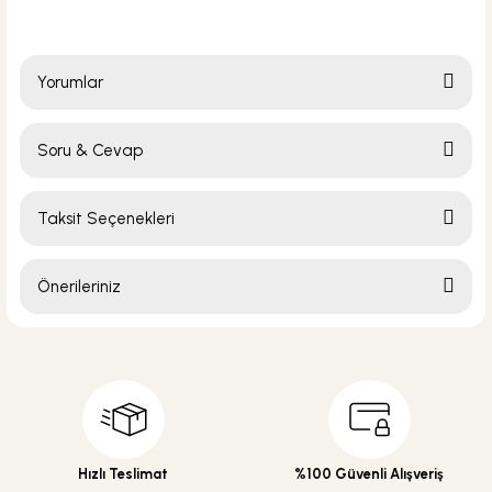
Yorumlar
Soru & Cevap
Bu ürüne ilk yorumu siz yapın!
Taksit Seçenekleri
Yorum Yaz
Ürün hakkında henüz soru sorulmamış.
Önerileriniz
Soru Sor
Bu ürünün fiyat bilgisi, resim, ürün açıklamalarında ve diğer konularda
yetersiz gördüğünüz noktaları öneri formunu kullanarak tarafımıza
iletebilirsiniz.
Görüş ve önerileriniz için teşekkür ederiz.
Ürün resmi kalitesiz, bozuk veya görüntülenemiyor.
Hızlı Teslimat
%100 Güvenli Alışveriş
Ürün açıklamasında eksik bilgiler bulunuyor.