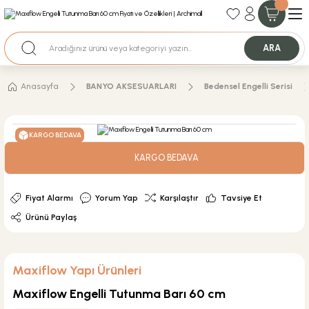
35+ Yıllık Tecrübe
Uzman Ekip Desteği
Nakit Ödemeli Özel Fiyatlar için Bizden Teklif Alabilirsiniz.
ARA
Anasayfa
BANYO AKSESUARLARI
Bedensel Engelli Serisi
KARGO BEDAVA
KARGO BEDAVA
Fiyat Alarmı
Yorum Yap
Karşılaştır
Tavsiye Et
Ürünü Paylaş
Maxiflow Yapı Ürünleri
Maxiflow Engelli Tutunma Barı 60 cm