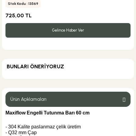
Stok Kodu : 13569
725,00 TL
Gelince Haber Ver
BUNLARI ÖNERİYORUZ
KARGO BEDAVA
Maxiflow Yapı Ürünleri
Maxiflow Paslanmaz Askılı Düz Klozet Fırçalık
Ürün Açıklamaları
Maxiflow Engelli Tutunma Barı 60 cm
455,00 TL
- 304 Kalite paslanmaz çelik üretim
- Q32 mm Çap