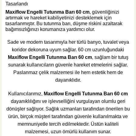
Tasarlandı
%29
364,08 TL
260,00 TL
Maxiflow Engelli Tutunma Barı 60 cm
, güvenliğinizi
artırmak ve hareket kabiliyetinizi desteklemek için
tasarlanmıştır. Bu tutunma barı, düşme riskini azaltarak
ÜRÜN TÜKENDİ
KARGO BEDAVA
bağımsızlığınızı korumanıza yardımcı olur.
ÜRÜN TÜKENDİ
Maxiflow Yapı Ürünleri
Sade ve modern tasarımıyla her türlü banyo, tuvalet veya
Maxiflow Paslanmaz Sıvı Sabunluk 500 ml
koridor dekoruna uyum sağlar. 60 cm uzunluğundaki
Maxiflow Engelli Tutunma Barı 60 cm
, sağlam bir tutuş
sunarak kullanıcıların güvenle hareket etmelerini sağlar.
Paslanmaz çelik malzemesi ile hem estetik hem de
dayanıklıdır.
%20
860,04 TL
689,53 TL
Kullanıcılarımız,
Maxiflow Engelli Tutunma Barı 60 cm
ÜRÜN TÜKENDİ
dayanıklılığını ve işlevselliğini vurgulayan olumlu geri
dönüşler sağlıyor. Sağlık uzmanları tarafından önerilen bu
ürün, birçok müşteri tarafından güvenle kullanılmakta ve
memnuniyetle tercih edilmektedir. Üstün kaliteli
malzemesi, uzun ömürlü kullanım sunar.