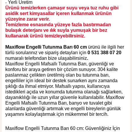
Yerli Üretim
-
Sepete Ekle
Ürünü temizlerken çamaşır suyu veya tuz ruhu gibi
KARGO BEDAVA
asidik sert kimyasallar içeren kullanmak ürünün
ÜRÜN TÜKENDİ
yüzeyine zarar verir.
Maxiflow Yapı Ürünleri
Temizleme esnasında yüzeye fazla bastırmadan
Maxiflow Engelli Mafsallı Tutunma Barı 304 Kalite Paslanmaz
bulaşık deterjanı ve ılık suyla yumuşak bir bez
kullanarak ürünü temizleyebilirsiniz.
Maxiflow Engelli Tutunma Barı 60 cm
ürünü ile ilgili her
türlü sorularınız ve sipariş detayları için
0 531 388 07 20
numaralı telefondan bize ulaşabilirsiniz
.
%40
2.108,04 TL
Maxiflow Engelli Mafsallı Tutunma Barı, güvenliği ve
1.264,82 TL
konforu bir araya getiren bir çözüm sunuyor. 304 kalite
paslanmaz çelikten üretilmiş olan bu tutunma barı,
engelliler için ideal bir destek sunarken aynı zamanda
ÜRÜN TÜKENDİ
KARGO BEDAVA
şıklığı da ihmal etmiyor. Mafsallı yapısı, kullanıcıya
ÜRÜN TÜKENDİ
istedikleri açıda ve konumda tutunma olanağı sağlarken,
Maxiflow Yapı Ürünleri
dayanıklılığı ile uzun yıllar güvenle kullanılabilir. Maxiflow
Maxiflow Paslanmaz Düz Klozet Fırçalık
Engelli Mafsallı Tutunma Barı, banyo ve tuvalet gibi
alanlarda güvenliği artırmak ve engelli bireylerin günlük
yaşamını kolaylaştırmak için mükemmel bir tercih
.
Maxiflow Engelli Tutunma Barı 60 cm: Güvenliğiniz İçin