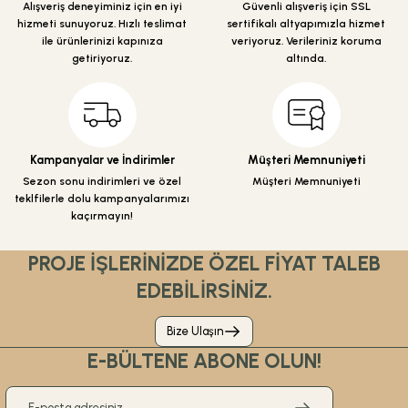
Alışveriş deneyiminiz için en iyi
Güvenli alışveriş için SSL
Ürün bilgilerinde hatalar bulunuyor.
hizmeti sunuyoruz. Hızlı teslimat
sertifikalı altyapımızla hizmet
ile ürünlerinizi kapınıza
veriyoruz. Verileriniz koruma
Ürün fiyatı diğer sitelerden daha pahalı.
getiriyoruz.
altında.
Bu ürüne benzer farklı alternatifler olmalı.
Kampanyalar ve İndirimler
Müşteri Memnuniyeti
Sezon sonu indirimleri ve özel
Müşteri Memnuniyeti
Gönder
teklfilerle dolu kampanyalarımızı
kaçırmayın!
PROJE İŞLERİNİZDE ÖZEL FİYAT TALEB
EDEBİLİRSİNİZ.
Bize Ulaşın
E-BÜLTENE ABONE OLUN!