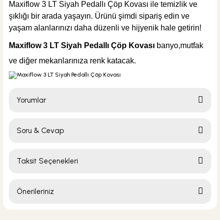
Maxiflow 3 LT Siyah Pedallı Çöp Kovası ile temizlik ve
şıklığı bir arada yaşayın. Ürünü şimdi sipariş edin ve
yaşam alanlarınızı daha düzenli ve hijyenik hale getirin!
Maxif
low
3 LT Siyah Pedallı Çöp Kovası
banyo,mutfak
ve diğer mekanlarınıza renk katacak.
Yorumlar
Soru & Cevap
Bu ürüne ilk yorumu siz yapın!
Taksit Seçenekleri
Yorum Yaz
Ürün hakkında henüz soru sorulmamış.
Önerileriniz
Soru Sor
Bu ürünün fiyat bilgisi, resim, ürün açıklamalarında ve diğer konularda