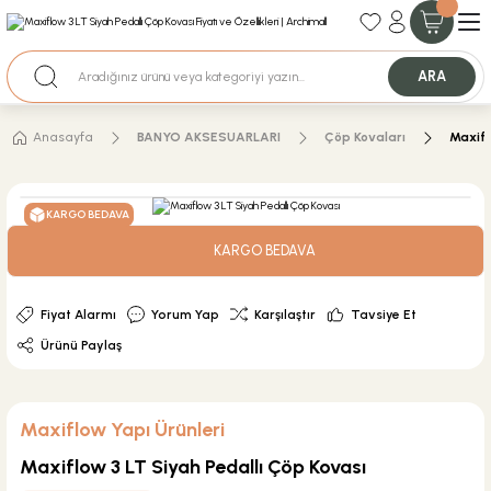
35+ Yıllık Tecrübe
Uzman Ekip Desteği
Nakit Ödemeli Özel Fiyatlar için Bizden Teklif Alabilirsiniz.
ARA
Anasayfa
BANYO AKSESUARLARI
Çöp Kovaları
Maxifl
KARGO BEDAVA
KARGO BEDAVA
Fiyat Alarmı
Yorum Yap
Karşılaştır
Tavsiye Et
Ürünü Paylaş
Maxiflow Yapı Ürünleri
Maxiflow 3 LT Siyah Pedallı Çöp Kovası