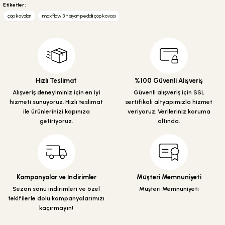
yetersiz gördüğünüz noktaları öneri formunu kullanarak tarafımıza
Etiketler :
iletebilirsiniz.
çöp kovaları
maxiflow 3 lt siyah pedallı çöp kovası
Görüş ve önerileriniz için teşekkür ederiz.
Ürün resmi kalitesiz, bozuk veya görüntülenemiyor.
Ürün açıklamasında eksik bilgiler bulunuyor.
Ürün bilgilerinde hatalar bulunuyor.
Hızlı Teslimat
%100 Güvenli Alışveriş
Ürün fiyatı diğer sitelerden daha pahalı.
Alışveriş deneyiminiz için en iyi
Güvenli alışveriş için SSL
hizmeti sunuyoruz. Hızlı teslimat
sertifikalı altyapımızla hizmet
Bu ürüne benzer farklı alternatifler olmalı.
ile ürünlerinizi kapınıza
veriyoruz. Verileriniz koruma
getiriyoruz.
altında.
Gönder
Kampanyalar ve İndirimler
Müşteri Memnuniyeti
Sezon sonu indirimleri ve özel
Müşteri Memnuniyeti
teklfilerle dolu kampanyalarımızı
kaçırmayın!