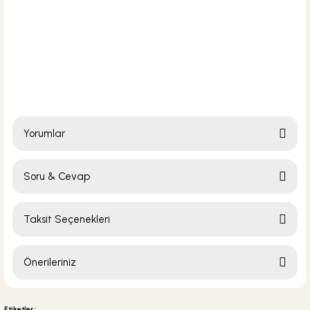
Yorumlar
Soru & Cevap
Bu ürüne ilk yorumu siz yapın!
Taksit Seçenekleri
Yorum Yaz
Ürün hakkında henüz soru sorulmamış.
Önerileriniz
Soru Sor
Bu ürünün fiyat bilgisi, resim, ürün açıklamalarında ve diğer konularda
yetersiz gördüğünüz noktaları öneri formunu kullanarak tarafımıza
Etiketler :