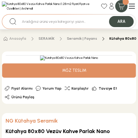
35+ Yıllık Tecrübe
Uzman Ekip Desteği
Nakit Ödemeli Özel Fiyatlar için Bizden Teklif Alabilirsiniz.
ARA
Anasayfa
SERAMİK
Seramik | Fayans
Kütahya 80x80 
MĞZ TESLİM
Fiyat Alarmı
Yorum Yap
Karşılaştır
Tavsiye Et
Ürünü Paylaş
NG Kütahya Seramik
Kütahya 80x80 Vezüv Kahve Parlak Nano