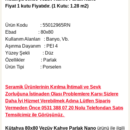
Fiyat 1 kutu Fiyatıdır.
(1 Kutu: 1.28 m2)
445,00 TL
Ürün Kodu :
55012965RN
Sepete Ekle
Ebad : 80x80
MĞZ TESLİM
Kullanım Alanları : Banyo, Vb.
Weber Yapı Kimyasalları
Aşınma Dayanım : PEI 4
Weber Kol Flex Porselen Beyaz Yapıştırıcı 25 kg
Yüzey Şekli : Düz
Özellikler : Parlak
Ürün Tipi : Porselen
495,00 TL
Seramik Ürünlerinin Kırılma İhtimali ve Sevk
Zorluğuna İstinaden Olası Problemlere Karşı Sizlere
Sepete Ekle
Daha İyi Hizmet Verebilmek Adına Lütfen Sipariş
Vermeden Önce 0531 388 07 20 Nolu Telefondan Satış
Temsilcimiz ile Görüşünüz.
Kütahya 80x80 Vezüv Kahve Parlak Nano
ürünü ile ilgili