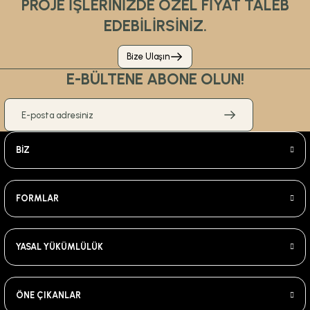
PROJE İŞLERİNİZDE ÖZEL FİYAT TALEB
EDEBİLİRSİNİZ.
Bize Ulaşın
E-BÜLTENE ABONE OLUN!
BİZ
FORMLAR
YASAL YÜKÜMLÜLÜK
ÖNE ÇIKANLAR