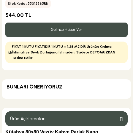
Stok Kodu : 55012965RN
544,00 TL
Gelince Haber Ver
FİYAT 1 KUTU FİYATIDIR 1 KUTU = 1.28 M2'DİR Ürünün Kırılma
İhtimali ve Sevk Zorluğuna İstinaden, Sadece DEPOMUZDAN
Teslim Edilir.
BUNLARI ÖNERİYORUZ
MĞZ TESLİM
Weber Yapı Kimyasalları
Weber Kol Flex Porselen Gri Yapıştırıcı 25 kg
Ürün Açıklamaları
Kütahya 80x80 Vezüv Kahve Parlak Nano