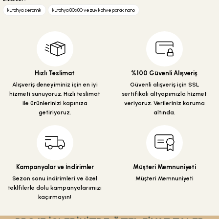
iletebilirsiniz.
kütahya seramik
kütahya 80x80 vezüv kahve parlak nano
Görüş ve önerileriniz için teşekkür ederiz.
Ürün resmi kalitesiz, bozuk veya görüntülenemiyor.
Ürün açıklamasında eksik bilgiler bulunuyor.
Ürün bilgilerinde hatalar bulunuyor.
Hızlı Teslimat
%100 Güvenli Alışveriş
Ürün fiyatı diğer sitelerden daha pahalı.
Alışveriş deneyiminiz için en iyi
Güvenli alışveriş için SSL
hizmeti sunuyoruz. Hızlı teslimat
sertifikalı altyapımızla hizmet
Bu ürüne benzer farklı alternatifler olmalı.
ile ürünlerinizi kapınıza
veriyoruz. Verileriniz koruma
getiriyoruz.
altında.
Gönder
Kampanyalar ve İndirimler
Müşteri Memnuniyeti
Sezon sonu indirimleri ve özel
Müşteri Memnuniyeti
teklfilerle dolu kampanyalarımızı
kaçırmayın!