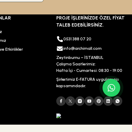
NLAR
PROJE İŞLERİNİZDE ÖZEL FİYAT
TALEB EDEBİLİRSİNİZ.
ız
0531 388 07 20
mız
info@archimall.com
e Etkinlikler
Zeytinburnu – İSTANBUL
Çalışma Saatlerimiz:
Hafta İçi - Cumartesi: 08:30 - 19:00
Şirketimiz E-FATURA uygulaması
kapsamındadır.