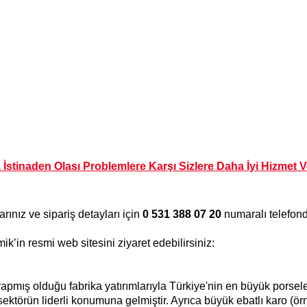
a İstinaden Olası Problemlere Karşı Sizlere Daha İyi Hizmet
larınız ve sipariş detayları için
0 531 388 07 20
numaralı telefond
k’in resmi web sitesini ziyaret edebilirsiniz:
mış olduğu fabrika yatırımlarıyla Türkiye'nin en büyük porselen
sektörün liderli konumuna gelmiştir. Ayrıca büyük ebatlı karo (