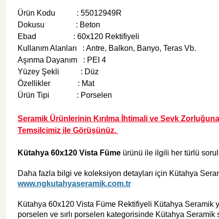
Ürün Kodu : 55012949R
Dokusu : Beton
Şok Duşlar
Tezgah
Ebad : 60x120 Rektifiyeli
Kullanım Alanları : Antre, Balkon, Banyo, Teras Vb.
Aşınma Dayanım : PEI 4
Spa Sauna Sistemler
Yüzey Şekli : Düz
Özellikler : Mat
Akıllı Klozet
Ürün Tipi : Porselen
Seramik Ürünlerinin Kırılma İhtimali ve Sevk Zorluğun
Duş Kabinleri
Temsilcimiz ile Görüşünüz.
Kütahya 60x120 Vista Füme
ürünü ile ilgili her türlü soru
Duş Kanalları ve Sifonlar
Daha fazla bilgi ve koleksiyon detayları için Kütahya Serami
www.ngkutahyaseramik.com.tr
Kütahya 60x120 Vista Füme Rektifiyeli Kütahya Seramik yap
porselen ve sırlı porselen kategorisinde Kütahya Seramik 