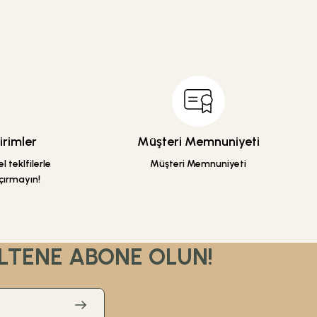
295,00 TL
rimler
Müşteri Memnuniyeti
Sepete Ekle
 teklfilerle
Müşteri Memnuniyeti
çırmayın!
LTENE ABONE OLUN!