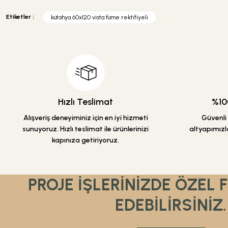
Görüş ve önerileriniz için teşekkür ederiz.
Etiketler :
kütahya 60x120 vista füme rektifiyeli
Ürün resmi kalitesiz, bozuk veya görüntülenemiyor.
Ürün açıklamasında eksik bilgiler bulunuyor.
Ürün bilgilerinde hatalar bulunuyor.
Ürün fiyatı diğer sitelerden daha pahalı.
Bu ürüne benzer farklı alternatifler olmalı.
Hızlı Teslimat
%100
Alışveriş deneyiminiz için en iyi hizmeti
Güvenli a
sunuyoruz. Hızlı teslimat ile ürünlerinizi
altyapımızla
kapınıza getiriyoruz.
PROJE İŞLERİNİZDE ÖZEL 
EDEBİLİRSİNİZ.