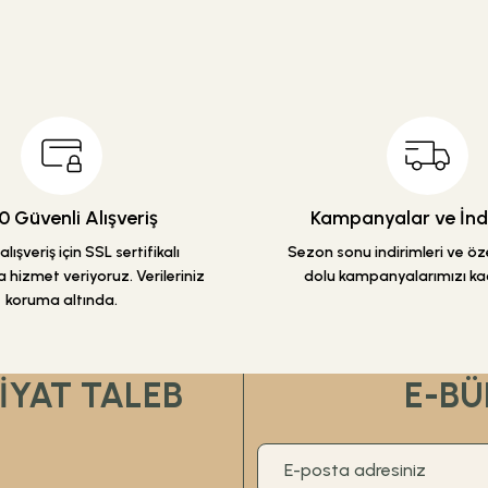
Ürün hakkında henüz soru sorulmamış.
Bu ürüne ilk yorumu siz yapın!
Yorum Yaz
Soru Sor
 Güvenli Alışveriş
Kampanyalar ve İndi
lışveriş için SSL sertifikalı
Sezon sonu indirimleri ve özel
 hizmet veriyoruz. Verileriniz
dolu kampanyalarımızı ka
koruma altında.
Gönder
FİYAT TALEB
E-BÜ