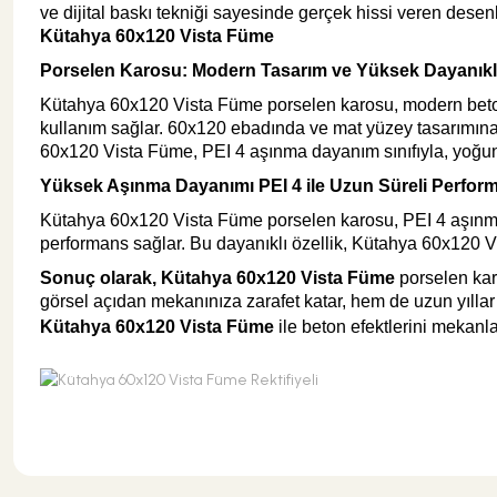
ve dijital baskı tekniği sayesinde gerçek hissi veren desen
Kütahya 60x120 Vista Füme
Porselen Karosu: Modern Tasarım ve Yüksek Dayanıklı
Kütahya 60x120 Vista Füme porselen karosu, modern beton
kullanım sağlar. 60x120 ebadında ve mat yüzey tasarımına 
60x120 Vista Füme, PEI 4 aşınma dayanım sınıfıyla, yoğun
Yüksek Aşınma Dayanımı PEI 4 ile Uzun Süreli Perfor
Kütahya 60x120 Vista Füme porselen karosu, PEI 4 aşınma d
performans sağlar. Bu dayanıklı özellik, Kütahya 60x120 Vi
Sonuç olarak, Kütahya 60x120 Vista Füme
porselen karo
görsel açıdan mekanınıza zarafet katar, hem de uzun yıllar 
Kütahya 60x120 Vista Füme
ile beton efektlerini mekanla
Bu ürünün fiyat bilgisi, resim, ürün açıklamalarında ve diğer konularda y