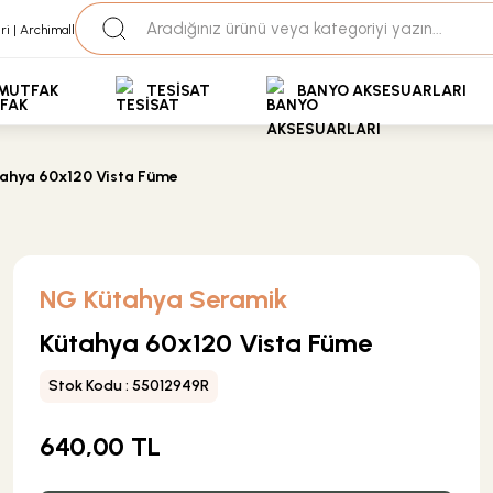
35+ Yıllık Tecrübe
Uzman Ekip Desteği
kit Ödemeli Özel Fiyatlar için Bizden Teklif Alabilirs
MUTFAK
TESİSAT
BANYO AKSESUARLARI
ahya 60x120 Vista Füme
NG Kütahya Seramik
Kütahya 60x120 Vista Füme
Stok Kodu : 55012949R
640,00 TL