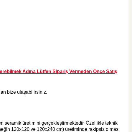
495,00 TL
Sepete Ekle
KARGO BEDAVA
Tesay Profil
Tesay Profil Fayans Tesviye Klipsi 2 mm
 Verebilmek Adına Lütfen Sipariş Vermeden Önce Satış
an bize ulaşabilirsiniz.
295,00 TL
 seramik üretimini gerçekleştirmektedir. Özellikle teknik
Sepete Ekle
örneğin 120x120 ve 120x240 cm) üretiminde rakipsiz olması
KARGO BEDAVA