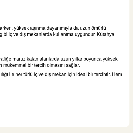
Tesay Profil
Tesay Profil Fayans Tesviye Klipsi 1 mm
atarken, yüksek aşınma dayanımıyla da uzun ömürlü
 gibi iç ve dış mekanlarda kullanıma uygundur. Kütahya
rafiğe maruz kalan alanlarda uzun yıllar boyunca yüksek
an mükemmel bir tercih olmasını sağlar.
295,00 TL
ı ile her türlü iç ve dış mekan için ideal bir tercihtir. Hem
Sepete Ekle
KARGO BEDAVA
Tesay Profil
Tesay Profil Fayans Tesviye Takozu
.