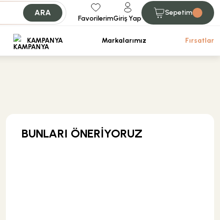
ARA
Sepetim
Favorilerim
Giriş Yap
iniz.
KAMPANYA
Markalarımız
Fırsatlar
BUNLARI ÖNERİYORUZ
MĞZ TESLİM
Weber Yapı Kimyasalları
Weber Kol Flex Porselen Gri Yapıştırıcı 25 kg