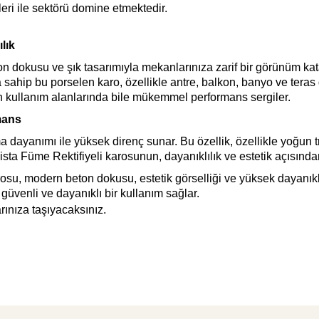
leri ile sektörü domine etmektedir.
lık
 dokusu ve şık tasarımıyla mekanlarınıza zarif bir görünüm k
sahip bu porselen karo, özellikle antre, balkon, banyo ve teras
 kullanım alanlarında bile mükemmel performans sergiler.
mans
ayanımı ile yüksek direnç sunar. Bu özellik, özellikle yoğun t
sta Füme Rektifiyeli karosunun, dayanıklılık ve estetik açısınd
su, modern beton dokusu, estetik görselliği ve yüksek dayanıklılığ
güvenli ve dayanıklı bir kullanım sağlar.
rınıza taşıyacaksınız.
etersiz gördüğünüz noktaları öneri formunu kullanarak tarafımıza iletebilirsiniz