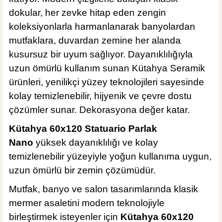
dokular, her zevke hitap eden zengin
Tesay Profil
koleksiyonlarla harmanlanarak banyolardan
Tesay Profil Fayans Tesviye Takozu
mutfaklara, duvardan zemine her alanda
kusursuz bir uyum sağlıyor. Dayanıklılığıyla
uzun ömürlü kullanım sunan Kütahya Seramik
ürünleri, yenilikçi yüzey teknolojileri sayesinde
295,00 TL
kolay temizlenebilir, hijyenik ve çevre dostu
çözümler sunar. Dekorasyona değer katar.
Sepete Ekle
Kütahya 60x120 Statuario Parlak
Nano
yüksek dayanıklılığı ve kolay
temizlenebilir yüzeyiyle yoğun kullanıma uygun,
uzun ömürlü bir zemin çözümüdür.
Mutfak, banyo ve salon tasarımlarında klasik
mermer asaletini modern teknolojiyle
birleştirmek isteyenler için
Kütahya 60x120