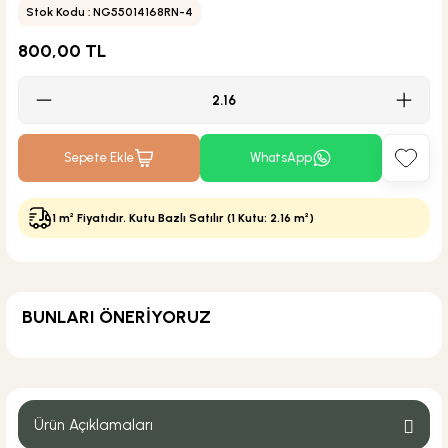
Stok Kodu : NG55014168RN-4
800,00 TL
Sepete Ekle
WhatsApp
1 m² Fiyatıdır. Kutu Bazlı Satılır (1 Kutu: 2.16 m²)
BUNLARI ÖNERİYORUZ
MĞZ TESLİM
Weber Yapı Kimyasalları
Weber Joint Sil Silikonlu Fuga Açık Gri 20 KG
Ürün Açıklamaları