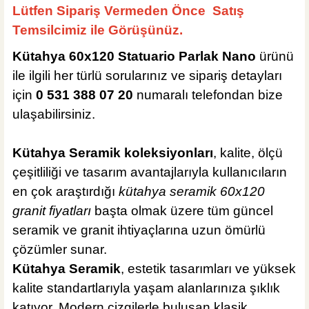
Lütfen Sipariş Vermeden Önce Satış
Temsilcimiz ile Görüşünüz.
Kütahya 60x120 Statuario Parlak Nano
ürünü
ile ilgili her türlü sorularınız ve sipariş detayları
295,00 TL
için
0 531 388 07 20
numaralı telefondan bize
ulaşabilirsiniz.
Sepete Ekle
KARGO BEDAVA
Kütahya Seramik koleksiyonları
, kalite, ölçü
Tesay Profil
çeşitliliği ve tasarım avantajlarıyla kullanıcıların
Tesay Profil Fayans Tesviye Klipsi 1 mm
en çok araştırdığı
kütahya seramik 60x120
granit fiyatları
başta olmak üzere tüm güncel
seramik ve granit ihtiyaçlarına uzun ömürlü
çözümler sunar.
295,00 TL
Kütahya Seramik
, estetik tasarımları ve yüksek
kalite standartlarıyla yaşam alanlarınıza şıklık
Sepete Ekle
katıyor. Modern çizgilerle buluşan klasik
KARGO BEDAVA