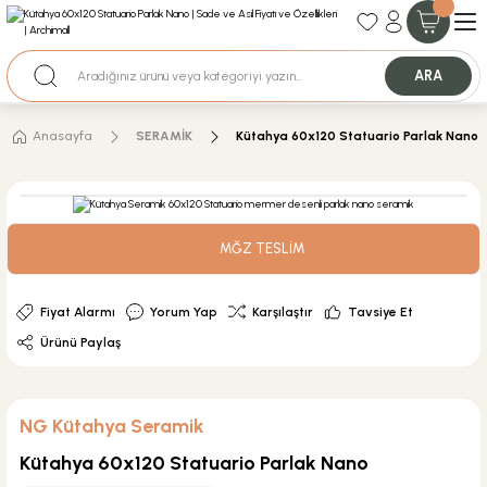
35+ Yıllık Tecrübe
Uzman Ekip Desteği
Nakit Ödemeli Özel Fiyatlar için Bizden Teklif Alabilirsiniz.
ARA
Anasayfa
SERAMİK
Kütahya 60x120 Statuario Parlak Nano
MĞZ TESLİM
Fiyat Alarmı
Yorum Yap
Karşılaştır
Tavsiye Et
Ürünü Paylaş
NG Kütahya Seramik
Kütahya 60x120 Statuario Parlak Nano