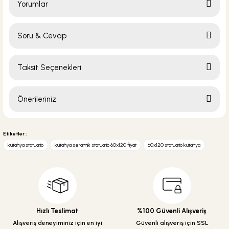
Yorumlar
Soru & Cevap
Bu ürüne ilk yorumu siz yapın!
Taksit Seçenekleri
Yorum Yaz
Ürün hakkında henüz soru sorulmamış.
Önerileriniz
Soru Sor
Bu ürünün fiyat bilgisi, resim, ürün açıklamalarında ve diğer konularda
yetersiz gördüğünüz noktaları öneri formunu kullanarak tarafımıza
Etiketler :
iletebilirsiniz.
kütahya statuario
kütahya seramik statuario 60x120 fiyat
60x120 statuario kütahya
Görüş ve önerileriniz için teşekkür ederiz.
Ürün resmi kalitesiz, bozuk veya görüntülenemiyor.
Ürün açıklamasında eksik bilgiler bulunuyor.
Ürün bilgilerinde hatalar bulunuyor.
Hızlı Teslimat
%100 Güvenli Alışveriş
Ürün fiyatı diğer sitelerden daha pahalı.
Alışveriş deneyiminiz için en iyi
Güvenli alışveriş için SSL