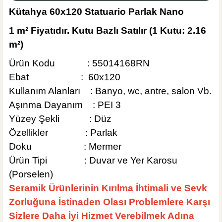
Kütahya 60x120 Statuario Parlak Nano
1 m² Fiyatıdır. Kutu Bazlı Satılır
(1 Kutu: 2.16
685,00 TL
m²)
Sepete Ekle
Ürün Kodu : 55014168RN
MĞZ TESLİM
Ebat : 60x120
Weber Yapı Kimyasalları
Kullanım Alanları : Banyo, wc, antre, salon Vb.
Weber Joint Sil Silikonlu Fuga Gri 20 Kg
Aşınma Dayanım : PEI 3
Yüzey Şekli : Düz
Özellikler : Parlak
Doku : Mermer
685,00 TL
Ürün Tipi : Duvar ve Yer Karosu
(Porselen)
Sepete Ekle
Seramik Ürünlerinin Kırılma İhtimali ve Sevk
KARGO BEDAVA
Zorluğuna İstinaden Olası Problemlere Karşı
Tesay Profil
Sizlere Daha İyi Hizmet Verebilmek Adına
Tesay Profil Fayans Tesviye Klipsi 2 mm