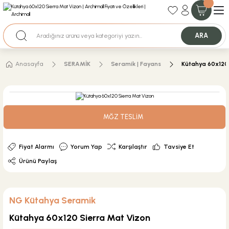
35+ Yıllık Tecrübe
Uzman Ekip Desteği
Nakit Ödemeli Özel Fiyatlar için Bizden Teklif Alabilirsiniz.
ARA
Anasayfa
SERAMİK
Seramik | Fayans
Kütahya 60x120
MĞZ TESLİM
Fiyat Alarmı
Yorum Yap
Karşılaştır
Tavsiye Et
Ürünü Paylaş
NG Kütahya Seramik
Kütahya 60x120 Sierra Mat Vizon