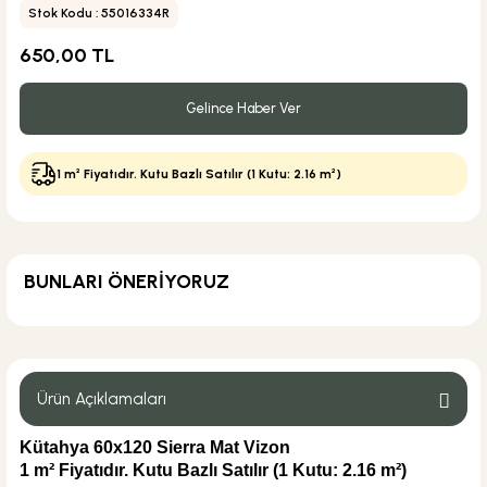
Stok Kodu : 55016334R
650,00 TL
Gelince Haber Ver
1 m² Fiyatıdır. Kutu Bazlı Satılır (1 Kutu: 2.16 m²)
BUNLARI ÖNERİYORUZ
MĞZ TESLİM
Weber Yapı Kimyasalları
Weber Kol Flex Porselen Gri Yapıştırıcı 25 kg
Ürün Açıklamaları
Kütahya 60x120 Sierra Mat Vizon
1 m² Fiyatıdır. Kutu Bazlı Satılır
(1 Kutu: 2.16 m²)