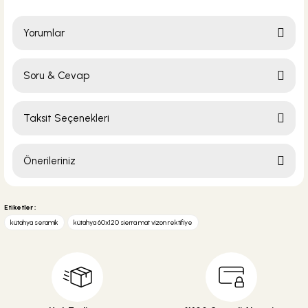
Yorumlar
Soru & Cevap
295,00 TL
Bu ürüne ilk yorumu siz yapın!
Taksit Seçenekleri
Sepete Ekle
Yorum Yaz
Ürün hakkında henüz soru sorulmamış.
Önerileriniz
Soru Sor
Bu ürünün fiyat bilgisi, resim, ürün açıklamalarında ve diğer konularda
yetersiz gördüğünüz noktaları öneri formunu kullanarak tarafımıza
Etiketler :
iletebilirsiniz.
kütahya seramik
kütahya 60x120 sierra mat vizon rektifiye
Görüş ve önerileriniz için teşekkür ederiz.
Ürün resmi kalitesiz, bozuk veya görüntülenemiyor.
Ürün açıklamasında eksik bilgiler bulunuyor.
Ürün bilgilerinde hatalar bulunuyor.