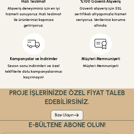
Hızlı Teslimat
%100 Güvenli Alışveriş
Ürün fiyatı diğer sitelerden daha pahalı.
Alışveriş deneyiminiz için en iyi
Güvenli alışveriş için SSL
hizmeti sunuyoruz. Hızlı teslimat
sertifikalı altyapımızla hizmet
Bu ürüne benzer farklı alternatifler olmalı.
ile ürünlerinizi kapınıza
veriyoruz. Verileriniz koruma
getiriyoruz.
altında.
Gönder
Kampanyalar ve İndirimler
Müşteri Memnuniyeti
Sezon sonu indirimleri ve özel
Müşteri Memnuniyeti
teklfilerle dolu kampanyalarımızı
kaçırmayın!
PROJE İŞLERİNİZDE ÖZEL FİYAT TALEB
EDEBİLİRSİNİZ.
Bize Ulaşın
E-BÜLTENE ABONE OLUN!