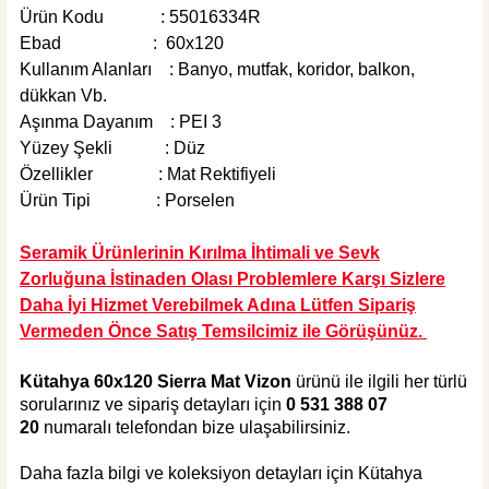
445,00 TL
Ürün Kodu :
55016334R
Ebad : 60x120
Sepete Ekle
Kullanım Alanları : Banyo, mutfak, koridor, balkon,
MĞZ TESLİM
dükkan Vb.
Aşınma Dayanım : PEI 3
Weber Yapı Kimyasalları
Yüzey Şekli : Düz
Weber Kol Flex Porselen Beyaz Yapıştırıcı 25 kg
Özellikler : Mat Rektifiyeli
Ürün Tipi : Porselen
Seramik Ürünlerinin Kırılma İhtimali ve Sevk
Zorluğuna İstinaden Olası Problemlere Karşı Sizlere
495,00 TL
Daha İyi Hizmet Verebilmek Adına Lütfen Sipariş
Vermeden Önce Satış Temsilcimiz ile Görüşünüz.
Sepete Ekle
KARGO BEDAVA
Kütahya 60x120 Sierra Mat Vizon
ürünü ile ilgili her türlü
Tesay Profil
sorularınız ve sipariş detayları için
0 531 388 07
Tesay Profil Fayans Tesviye Klipsi 2 mm
20
numaralı telefondan bize ulaşabilirsiniz.
Daha fazla bilgi ve koleksiyon detayları için Kütahya