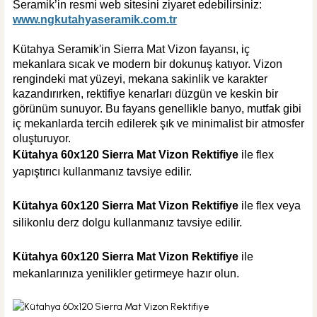
Seramik’in resmi web sitesini ziyaret edebilirsiniz:
www.ngkutahyaseramik.com.tr
295,00 TL
Kütahya Seramik'in Sierra Mat Vizon fayansı, iç
mekanlara sıcak ve modern bir dokunuş katıyor. Vizon
rengindeki mat yüzeyi, mekana sakinlik ve karakter
Sepete Ekle
kazandırırken, rektifiye kenarları düzgün ve keskin bir
KARGO BEDAVA
görünüm sunuyor. Bu fayans genellikle banyo, mutfak gibi
Tesay Profil
iç mekanlarda tercih edilerek şık ve minimalist bir atmosfer
Tesay Profil Fayans Tesviye Klipsi 1 mm
oluşturuyor.
Kütahya 60x120 Sierra Mat Vizon Rektifiye
ile flex
yapıştırıcı kullanmanız tavsiye edilir.
Kütahya 60x120 Sierra Mat Vizon Rektifiye
ile flex veya
silikonlu derz dolgu kullanmanız tavsiye edilir.
295,00 TL
Kütahya 60x120 Sierra Mat Vizon Rektifiye
ile
Sepete Ekle
mekanlarınıza yenilikler getirmeye hazır olun
.
KARGO BEDAVA
Tesay Profil
Tesay Profil Fayans Tesviye Takozu