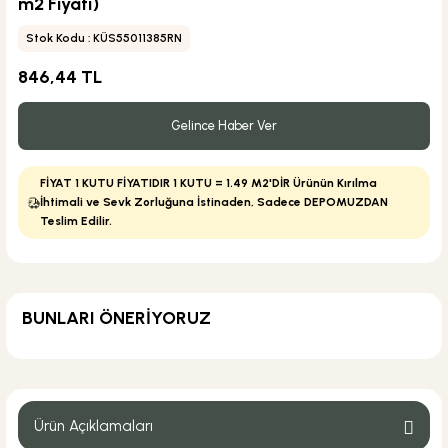
m2 Fiyatı)
Stok Kodu : KÜS55011385RN
846,44 TL
Gelince Haber Ver
FİYAT 1 KUTU FİYATIDIR 1 KUTU = 1.49 M2'DİR Ürünün Kırılma
İhtimali ve Sevk Zorluğuna İstinaden, Sadece DEPOMUZDAN
Teslim Edilir.
BUNLARI ÖNERİYORUZ
KARGO BEDAVA
Weber Yapı Kimyasalları
Weber Köşebant 100 İzolasyon Su Yalıtım Bandı
Ürün Açıklamaları