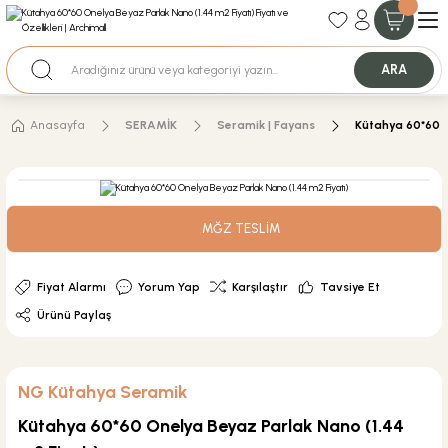
35+ Yıllık Tecrübe
Uzman Ekip Desteği
Nakit Ödemeli Özel Fiyatlar için Bizden Teklif Alabilirsiniz.
ARA
Anasayfa
SERAMİK
Seramik | Fayans
Kütahya 60*60 O
MĞZ TESLİM
Fiyat Alarmı
Yorum Yap
Karşılaştır
Tavsiye Et
Ürünü Paylaş
NG Kütahya Seramik
Kütahya 60*60 Onelya Beyaz Parlak Nano (1.44