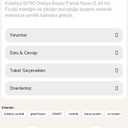
Kütahya 60*60 Onelya Beyaz Parlak Nano (1.44 m2
Fiyatı) estetiğin ve şıklığın buluştuğu tasarım seramik
evlerinize yenilik katmaya geliyor.
Yorumlar
Soru & Cevap
Bu ürüne ilk yorumu siz yapın!
Taksit Seçenekleri
Yorum Yaz
Ürün hakkında henüz soru sorulmamış.
Önerileriniz
Soru Sor
Bu ürünün fiyat bilgisi, resim, ürün açıklamalarında ve diğer konularda
yetersiz gördüğünüz noktaları öneri formunu kullanarak tarafımıza
Etiketler :
iletebilirsiniz.
kütahya seramik
granit fayans
GRANİT
seramik
banyo tasarım
ev tasarım
Görüş ve önerileriniz için teşekkür ederiz.