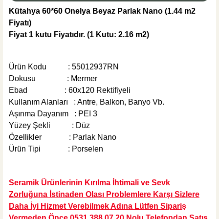
Kütahya 60*60 Onelya Beyaz Parlak Nano (1.44 m2
Fiyatı)
215,00 TL
Fiyat 1 kutu Fiyatıdır.
(1 Kutu: 2.16 m2)
Sepete Ekle
Ürün Kodu :
55012937RN
MĞZ TESLİM
ÜRÜN TÜKENDİ
Dokusu : Mermer
Weber Yapı Kimyasalları
Ebad : 60x120 Rektifiyeli
Weber DRY SS-8 Yalıtım Harcı (25 KG TOZ+ 10 KG SIVI)
Kullanım Alanları : Antre, Balkon, Banyo Vb.
Aşınma Dayanım : PEI 3
Yüzey Şekli : Düz
Özellikler : Parlak Nano
Ürün Tipi : Porselen
966,10 TL
ÜRÜN TÜKENDİ
Seramik Ürünlerinin Kırılma İhtimali ve Sevk
Zorluğuna İstinaden Olası Problemlere Karşı Sizlere
Daha İyi Hizmet Verebilmek Adına Lütfen Sipariş
Vermeden Önce 0531 388 07 20 Nolu Telefondan Satış