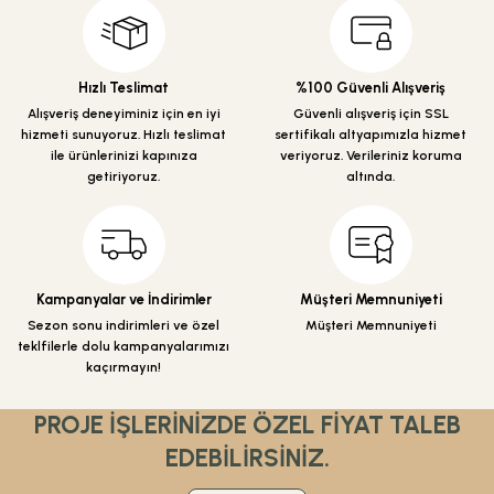
Ürün resmi kalitesiz, bozuk veya görüntülenemiyor.
Ürün açıklamasında eksik bilgiler bulunuyor.
Ürün bilgilerinde hatalar bulunuyor.
Hızlı Teslimat
%100 Güvenli Alışveriş
Ürün fiyatı diğer sitelerden daha pahalı.
Alışveriş deneyiminiz için en iyi
Güvenli alışveriş için SSL
hizmeti sunuyoruz. Hızlı teslimat
sertifikalı altyapımızla hizmet
Bu ürüne benzer farklı alternatifler olmalı.
ile ürünlerinizi kapınıza
veriyoruz. Verileriniz koruma
getiriyoruz.
altında.
Gönder
Kampanyalar ve İndirimler
Müşteri Memnuniyeti
Sezon sonu indirimleri ve özel
Müşteri Memnuniyeti
teklfilerle dolu kampanyalarımızı
kaçırmayın!
PROJE İŞLERİNİZDE ÖZEL FİYAT TALEB
EDEBİLİRSİNİZ.